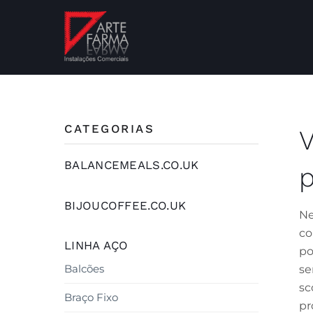
CATEGORIAS
V
BALANCEMEALS.CO.UK
p
BIJOUCOFFEE.CO.UK
Ne
co
LINHA AÇO
po
Balcões
se
sc
Braço Fixo
pr