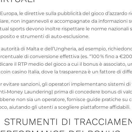
 Europa, le direttive sulla pubblicità del gioco d’azzardo
iare, non ingannevoli e accompagnate da informazioni sui 
rtual sports devono inoltre rispettare le norme nazionali 
posito e strumenti di auto‑esclusione.
 autorità di Malta e dell’Ungheria, ad esempio, richiedon
rcentuale di conversione effettiva (es. “100 % fino a €200,
dicare il RTP medio del gioco a cui il bonus è associato, u
tcoin casino Italia, dove la trasparenza è un fattore di diff
r evitare sanzioni, gli operatori implementano sistemi d
nti‑Money Laundering) prima di concedere bonus di valor
bbene non sia un operatore, fornisce guide pratiche su co
oco, aiutando gli utenti a scegliere piattaforme affidabili.
. STRUMENTI DI TRACCIAME