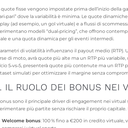
 quote fisse vengono impostate prima dell’inizio della ga
ari‑pari” dove la variabilità è minima. Le quote dinamiche
‑play (ad esempio, un gol virtuale) e a flussi di scommess
erimentano modelli “dual‑pricing”, che offrono contempo
nale e una quota dinamica per gli eventi intermedi.
parametri di volatilità influenzano il payout medio (RTP). U
rse di moto, avrà quote più alte ma un RTP più variabile, 
lcio 5‑vs‑5, presenterà quote più contenute ma un RTP più 
taset simulati per ottimizzare il margine senza compromett
. IL RUOLO DEI BONUS NEI 
bonus sono il principale driver di engagement nei virtual
erimentare più partite senza rischiare il proprio capitale
Welcome bonus
: 100 % fino a €200 in credito virtuale,