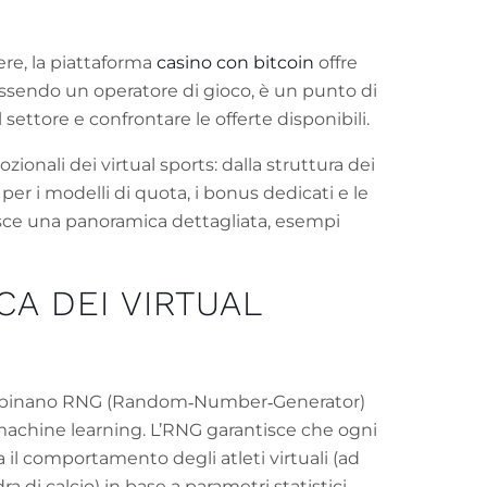
re, la piattaforma
casino con bitcoin
offre
essendo un operatore di gioco, è un punto di
 settore e confrontare le offerte disponibili.
ionali dei virtual sports: dalla struttura dei
per i modelli di quota, i bonus dedicati e le
sce una panoramica dettagliata, esempi
CA DEI VIRTUAL
 combinano RNG (Random‑Number‑Generator)
 di machine learning. L’RNG garantisce che ogni
a il comportamento degli atleti virtuali (ad
ra di calcio) in base a parametri statistici