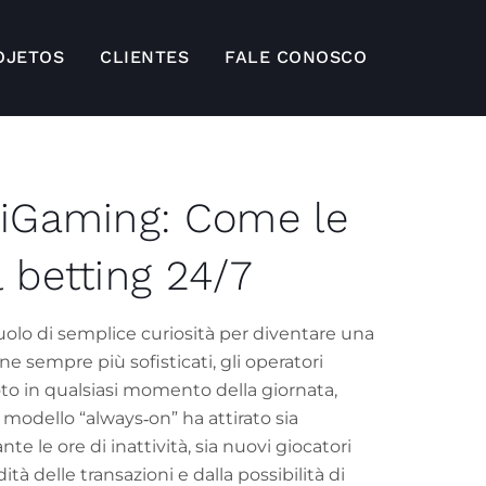
OJETOS
CLIENTES
FALE CONOSCO
 iGaming: Come le
 betting 24/7
 ruolo di semplice curiosità per diventare una
e sempre più sofisticati, gli operatori
 moto in qualsiasi momento della giornata,
 modello “always‑on” ha attirato sia
te le ore di inattività, sia nuovi giocatori
tà delle transazioni e dalla possibilità di