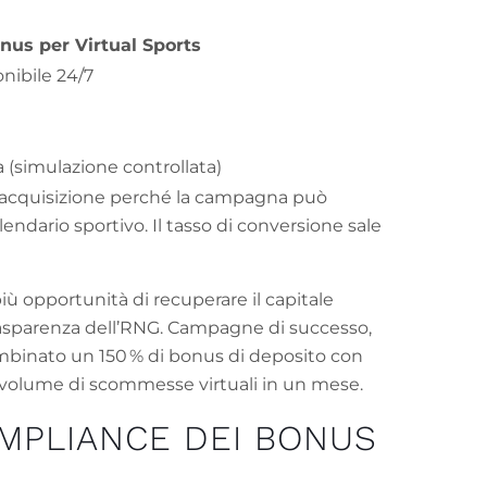
nus per Virtual Sports
nibile 24/7
 (simulazione controllata)
 di acquisizione perché la campagna può
endario sportivo. Il tasso di conversione sale
più opportunità di recuperare il capitale
 trasparenza dell’RNG. Campagne di successo,
mbinato un 150 % di bonus di deposito con
l volume di scommesse virtuali in un mese.
MPLIANCE DEI BONUS