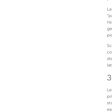
La
“p
ri
ge
pi
Sc
co
do
la
3
Le
pr
st
es