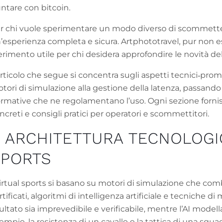
ntare con bitcoin.
r chi vuole sperimentare un modo diverso di scommette
’esperienza completa e sicura. Artphototravel, pur non 
ferimento utile per chi desidera approfondire le novità del
articolo che segue si concentra sugli aspetti tecnici‑promoz
tori di simulazione alla gestione della latenza, passando 
rmative che ne regolamentano l’uso. Ogni sezione forni
ncreti e consigli pratici per operatori e scommettitori.
. ARCHITETTURA TECNOLOGI
SPORTS
virtual sports si basano su motori di simulazione che
rtificati, algoritmi di intelligenza artificiale e tecniche
sultato sia imprevedibile e verificabile, mentre l’AI modell
empio, la resistenza di un cavallo o la tattica di una squad