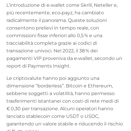
L’introduzione di e‑wallet come Skrill, Neteller e,
più recentemente, eco‑payz, ha cambiato
radicalmente il panorama. Queste soluzioni
consentono prelievi in tempo reale, con
commissioni fisse inferiori allo 0,5 % e una
tracciabilità completa grazie ai codici di
transazione univoci. Nel 2022, il 38 % dei
pagamenti VIP proveniva da e‑wallet, secondo un
report di Payments Insight.
Le criptovalute hanno poi aggiunto una
dimensione “borderless”. Bitcoin e Ethereum,
sebbene soggetti a volatilità, hanno permesso
trasferimenti istantanei con costi di rete medi di
€ 0,30 per transazione. Alcuni operatori hanno
lanciato stablecoin come USDT o USDC,
garantendo un valore stabile e riducendo il rischio