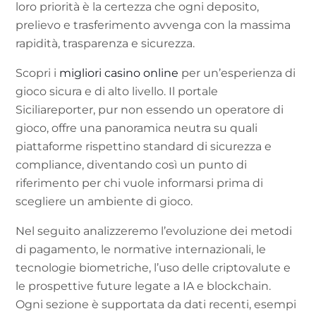
loro priorità è la certezza che ogni deposito,
prelievo e trasferimento avvenga con la massima
rapidità, trasparenza e sicurezza.
Scopri i
migliori casino online
per un’esperienza di
gioco sicura e di alto livello. Il portale
Siciliareporter, pur non essendo un operatore di
gioco, offre una panoramica neutra su quali
piattaforme rispettino standard di sicurezza e
compliance, diventando così un punto di
riferimento per chi vuole informarsi prima di
scegliere un ambiente di gioco.
Nel seguito analizzeremo l’evoluzione dei metodi
di pagamento, le normative internazionali, le
tecnologie biometriche, l’uso delle criptovalute e
le prospettive future legate a IA e blockchain.
Ogni sezione è supportata da dati recenti, esempi