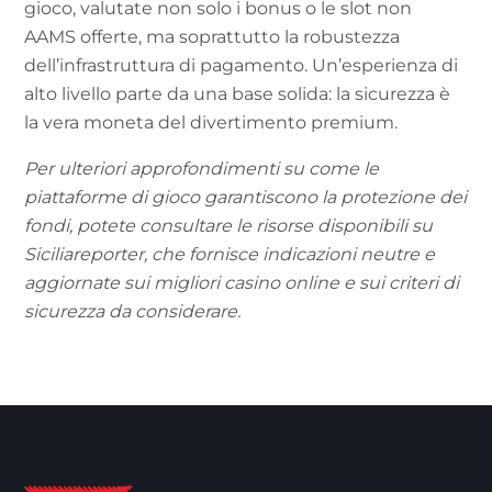
gioco, valutate non solo i bonus o le slot non
AAMS offerte, ma soprattutto la robustezza
dell’infrastruttura di pagamento. Un’esperienza di
alto livello parte da una base solida: la sicurezza è
la vera moneta del divertimento premium.
Per ulteriori approfondimenti su come le
piattaforme di gioco garantiscono la protezione dei
fondi, potete consultare le risorse disponibili su
Siciliareporter, che fornisce indicazioni neutre e
aggiornate sui migliori casino online e sui criteri di
sicurezza da considerare.