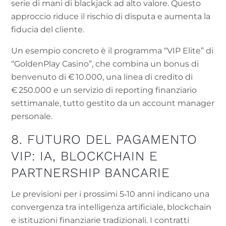
serie di mani di blackjack ad alto valore. Questo
approccio riduce il rischio di disputa e aumenta la
fiducia del cliente.
Un esempio concreto è il programma “VIP Elite” di
“GoldenPlay Casino”, che combina un bonus di
benvenuto di € 10.000, una linea di credito di
€ 250.000 e un servizio di reporting finanziario
settimanale, tutto gestito da un account manager
personale.
8. FUTURO DEL PAGAMENTO
VIP: IA, BLOCKCHAIN E
PARTNERSHIP BANCARIE
Le previsioni per i prossimi 5‑10 anni indicano una
convergenza tra intelligenza artificiale, blockchain
e istituzioni finanziarie tradizionali. I contratti