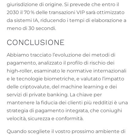
giurisdizione di origine. Si prevede che entro il
2030 il 70 % delle transazioni VIP sarà ottimizzato
da sistemi IA, riducendo i tempi di elaborazione a
meno di 30 secondi.
CONCLUSIONE
Abbiamo tracciato l’evoluzione dei metodi di
pagamento, analizzato il profilo di rischio dei
high‑roller, esaminato le normative internazionali
e le tecnologie biometriche, e valutato l’impatto
delle criptovalute, del machine learning e dei
servizi di private banking. La chiave per
mantenere la fiducia dei clienti più redditizi è una
strategia di pagamento integrata, che coniughi
velocità, sicurezza e conformità.
Quando scegliete il vostro prossimo ambiente di