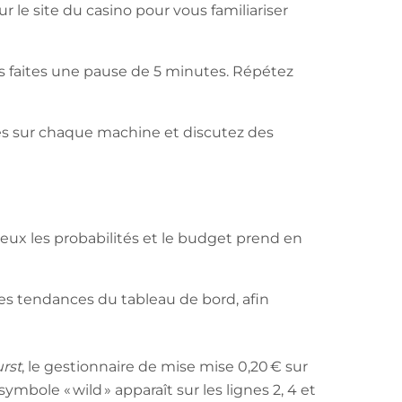
r le site du casino pour vous familiariser
is faites une pause de 5 minutes. Répétez
res sur chaque machine et discutez des
eux les probabilités et le budget prend en
et les tendances du tableau de bord, afin
urst
, le gestionnaire de mise mise 0,20 € sur
mbole « wild » apparaît sur les lignes 2, 4 et