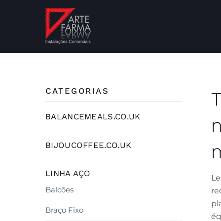
CATEGORIAS
T
BALANCEMEALS.CO.UK
n
BIJOUCOFFEE.CO.UK
LINHA AÇO
Le
Balcões
re
pl
Braço Fixo
éq