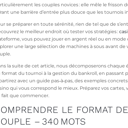
rticulièrement les couples novices : elle mêle le frisson 
frant une barrière d’entrée plus douce que les tournois i
ur se préparer en toute sérénité, rien de tel que de s’entr
couvrez le meilleur endroit où tester vos stratégies :
cas
ateforme, vous pouvez jouer en argent réel ou en mode 
plorer une large sélection de machines à sous avant de v
uple.
ns la suite de cet article, nous décomposerons chaque 
 format du tournoi à la gestion du bankroll, en passant p
partirez avec un guide pas‑à‑pas, des exemples concrets 
sino qui vous correspond le mieux. Préparez vos cartes, vo
 fait que commencer.
COMPRENDRE LE FORMAT DE
OUPLE – 340 MOTS