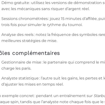
Démo gratuite : utilisez les versions de démonstration su
avec les mécaniques sans risquer d’argent réel.
Sessions chronométrées : jouez 15 minutes d’affilée, pu
trois fois pour simuler le rythme du tournoi.
Analyse des reels : notez la fréquence des symboles ra
meilleures stratégies de mise.
ôles complémentaires
Gestionnaire de mise : le partenaire qui comprend le mi
charge les paris.
Analyste statistique : l’autre suit les gains, les pertes 
d’ajuster les mises en temps réel.
 exemple concret : pendant un entraînement sur
Starb
aque spin, tandis que l’analyste note chaque fois que le sy