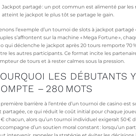
Jackpot partagé : un pot commun est alimenté par les m
atteint le jackpot le plus tôt se partage le gain.
enons l’exemple d’un tournoi de slots à jackpot partagé 
uples s’affrontent sur la machine « Mega Fortune », chaq
o qui déclenche le jackpot après 20 tours remporte 70 % 
tre les autres participants. Ce format incite les partenaire
mpteur de tours et à rester calmes sous la pression.
OURQUOI LES DÉBUTANTS 
OMPTE – 280 MOTS
 première barrière à l’entrée d’un tournoi de casino est 
t partagée, ce qui réduit le coût initial pour chaque jo
 € chacun, alors qu’un tournoi individuel exigerait 50 €
accompagne d’un soutien moral constant : lorsqu’un part
ut intervenir, rappeler la stratégie et éviter les décisions