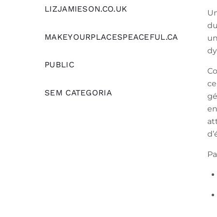
LIZJAMIESON.CO.UK
Un
du
MAKEYOURPLACESPEACEFUL.CA
un
dy
PUBLIC
Co
ce
SEM CATEGORIA
gé
en
at
d’
Pa