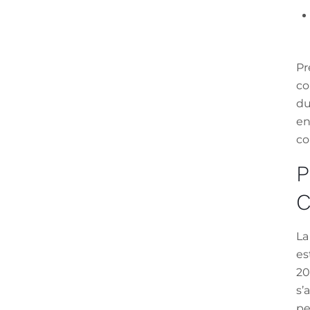
Pr
co
du
en
co
P
C
La
es
20
s’
pe