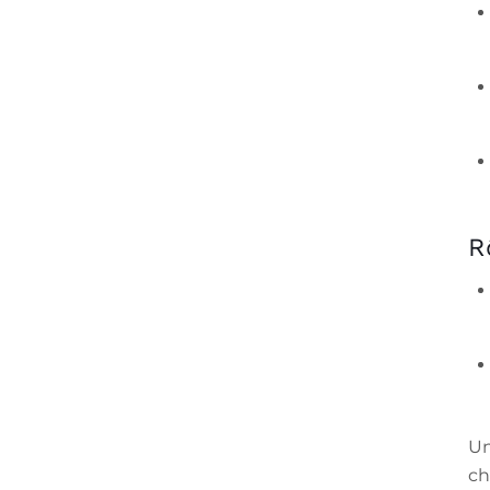
R
Un
ch