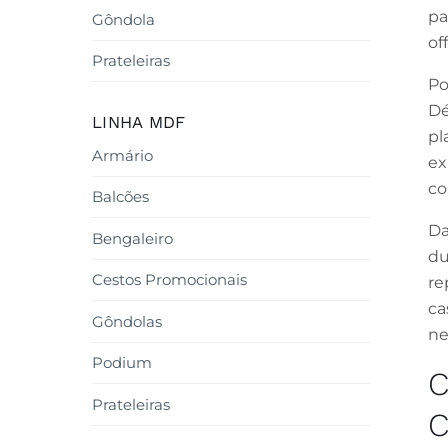
pa
Gôndola
of
Prateleiras
Po
Dé
LINHA MDF
pl
Armário
ex
co
Balcões
Da
Bengaleiro
du
Cestos Promocionais
re
ca
Gôndolas
ne
Podium
Prateleiras
C