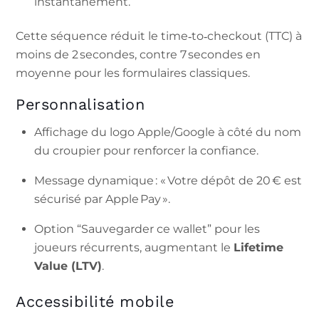
instantanément.
Cette séquence réduit le time‑to‑checkout (TTC) à
moins de 2 secondes, contre 7 secondes en
moyenne pour les formulaires classiques.
Personnalisation
Affichage du logo Apple/Google à côté du nom
du croupier pour renforcer la confiance.
Message dynamique : « Votre dépôt de 20 € est
sécurisé par Apple Pay ».
Option “Sauvegarder ce wallet” pour les
joueurs récurrents, augmentant le
Lifetime
Value (LTV)
.
Accessibilité mobile