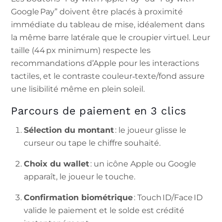
Google Pay” doivent être placés à proximité
immédiate du tableau de mise, idéalement dans
la même barre latérale que le croupier virtuel. Leur
taille (44 px minimum) respecte les
recommandations d’Apple pour les interactions
tactiles, et le contraste couleur‑texte/​fond assure
une lisibilité même en plein soleil.
Parcours de paiement en 3 clics
Sélection du montant
: le joueur glisse le
curseur ou tape le chiffre souhaité.
Choix du wallet
: un icône Apple ou Google
apparaît, le joueur le touche.
Confirmation biométrique
: Touch ID/Face ID
valide le paiement et le solde est crédité