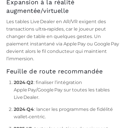
Expansion à la réalité
augmentée/virtuelle
Les tables Live Dealer en AR/VR exigent des
transactions ultra‑rapides, car le joueur peut
changer de table en quelques gestes. Un
paiement instantané via Apple Pay ou Google Pay
devient alors le fil conducteur qui maintient
l’immersion.
Feuille de route recommandée
2024‑Q2
: finaliser l’intégration
Apple Pay/Google Pay sur toutes les tables
Live Dealer.
2024‑Q4
: lancer les programmes de fidélité
wallet‑centric.