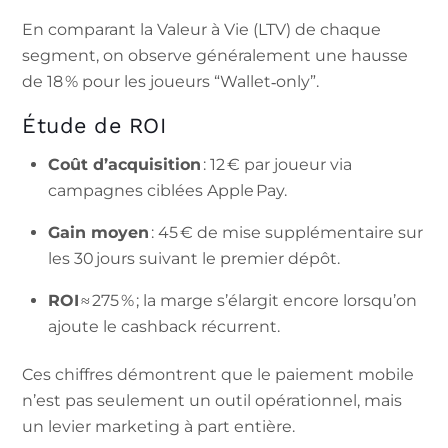
En comparant la Valeur à Vie (LTV) de chaque
segment, on observe généralement une hausse
de 18 % pour les joueurs “Wallet‑only”.
Étude de ROI
Coût d’acquisition
: 12 € par joueur via
campagnes ciblées Apple Pay.
Gain moyen
: 45 € de mise supplémentaire sur
les 30 jours suivant le premier dépôt.
ROI
≈ 275 % ; la marge s’élargit encore lorsqu’on
ajoute le cashback récurrent.
Ces chiffres démontrent que le paiement mobile
n’est pas seulement un outil opérationnel, mais
un levier marketing à part entière.