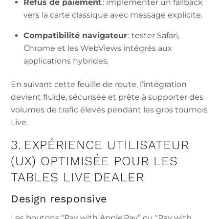
Refus de paiement
: implémenter un fallback
vers la carte classique avec message explicite.
Compatibilité navigateur
: tester Safari,
Chrome et les WebViews intégrés aux
applications hybrides.
En suivant cette feuille de route, l’intégration
devient fluide, sécurisée et prête à supporter des
volumes de trafic élevés pendant les gros tournois
Live.
3. EXPÉRIENCE UTILISATEUR
(UX) OPTIMISÉE POUR LES
TABLES LIVE DEALER
Design responsive
Les boutons “Pay with Apple Pay” ou “Pay with