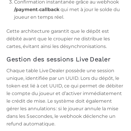
Confirmation instantanée grâce au webhook
/payment‑callback
qui met à jour le solde du
joueur en temps réel.
Cette architecture garantit que le dépôt est
débité avant que le croupier ne distribue les
cartes, évitant ainsi les désynchronisations.
Gestion des sessions Live Dealer
Chaque table Live Dealer possède une session
unique, identifiée par un UUID. Lors du dépôt, le
token est lié à cet UUID, ce qui permet de débiter
le compte du joueur et d’activer immédiatement
le crédit de mise. Le système doit également
gérer les annulations : si le joueur annule la mise
dans les 5 secondes, le webhook déclenche un
refund automatique.