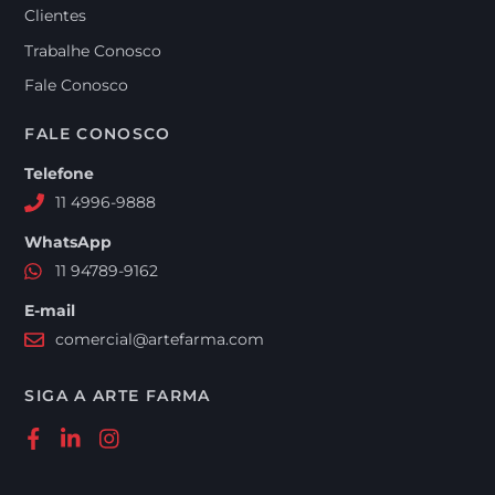
Clientes
Trabalhe Conosco
Fale Conosco
FALE CONOSCO
Telefone
11 4996-9888
WhatsApp
11 94789-9162
E-mail
comercial@artefarma.com
SIGA A ARTE FARMA