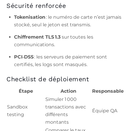
Sécurité renforcée
Tokenisation
: le numéro de carte n’est jamais
stocké, seul le jeton est transmis.
Chiffrement TLS 1.3
sur toutes les
communications.
PCI‑DSS
: les serveurs de paiement sont
certifiés, les logs sont masqués.
Checklist de déploiement
Étape
Action
Responsable
Simuler 1 000
Sandbox
transactions avec
Équipe QA
testing
différents
montants
Comparer le taux