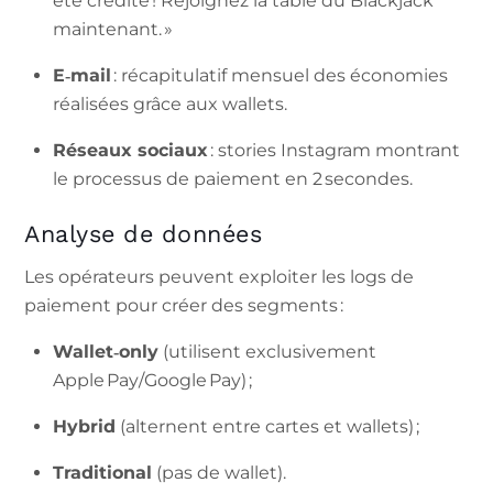
été crédité ! Rejoignez la table du Blackjack
maintenant. »
E‑mail
: récapitulatif mensuel des économies
réalisées grâce aux wallets.
Réseaux sociaux
: stories Instagram montrant
le processus de paiement en 2 secondes.
Analyse de données
Les opérateurs peuvent exploiter les logs de
paiement pour créer des segments :
Wallet‑only
(utilisent exclusivement
Apple Pay/Google Pay) ;
Hybrid
(alternent entre cartes et wallets) ;
Traditional
(pas de wallet).