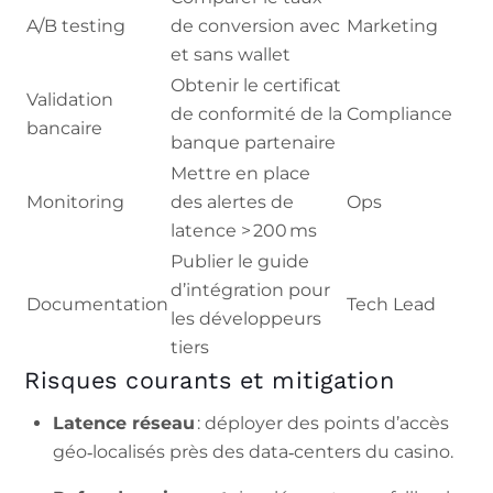
A/B testing
de conversion avec
Marketing
et sans wallet
Obtenir le certificat
Validation
de conformité de la
Compliance
bancaire
banque partenaire
Mettre en place
Monitoring
des alertes de
Ops
latence > 200 ms
Publier le guide
d’intégration pour
Documentation
Tech Lead
les développeurs
tiers
Risques courants et mitigation
Latence réseau
: déployer des points d’accès
géo‑localisés près des data‑centers du casino.