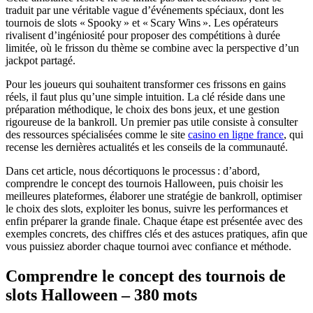
traduit par une véritable vague d’événements spéciaux, dont les
tournois de slots « Spooky » et « Scary Wins ». Les opérateurs
rivalisent d’ingéniosité pour proposer des compétitions à durée
limitée, où le frisson du thème se combine avec la perspective d’un
jackpot partagé.
Pour les joueurs qui souhaitent transformer ces frissons en gains
réels, il faut plus qu’une simple intuition. La clé réside dans une
préparation méthodique, le choix des bons jeux, et une gestion
rigoureuse de la bankroll. Un premier pas utile consiste à consulter
des ressources spécialisées comme le site
casino en ligne france
, qui
recense les dernières actualités et les conseils de la communauté.
Dans cet article, nous décortiquons le processus : d’abord,
comprendre le concept des tournois Halloween, puis choisir les
meilleures plateformes, élaborer une stratégie de bankroll, optimiser
le choix des slots, exploiter les bonus, suivre les performances et
enfin préparer la grande finale. Chaque étape est présentée avec des
exemples concrets, des chiffres clés et des astuces pratiques, afin que
vous puissiez aborder chaque tournoi avec confiance et méthode.
Comprendre le concept des tournois de
slots Halloween – 380 mots