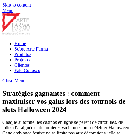
Skip to content
Menu
Home
Sobre Arte Farma
Produtos
Projetos
Clientes
Fale Conosco
Close Menu
Stratégies gagnantes : comment
maximiser vos gains lors des tournois de
slots Halloween 2024
Chaque automne, les casinos en ligne se parent de citrouilles, de
toiles d’araignée et de lumières vacillantes pour célébrer Halloween.
Cette ambiance festive ne se limite pas aux décorations ; elle se