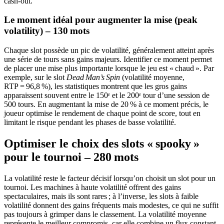
cash‑out.
Le moment idéal pour augmenter la mise (peak
volatility) – 130 mots
Chaque slot possède un pic de volatilité, généralement atteint après
une série de tours sans gains majeurs. Identifier ce moment permet
de placer une mise plus importante lorsque le jeu est « chaud ». Par
exemple, sur le slot
Dead Man’s Spin
(volatilité moyenne,
RTP = 96,8 %), les statistiques montrent que les gros gains
apparaissent souvent entre le 150ᵉ et le 200ᵉ tour d’une session de
500 tours. En augmentant la mise de 20 % à ce moment précis, le
joueur optimise le rendement de chaque point de score, tout en
limitant le risque pendant les phases de basse volatilité.
Optimiser le choix des slots « spooky »
pour le tournoi – 280 mots
La volatilité reste le facteur décisif lorsqu’on choisit un slot pour un
tournoi. Les machines à haute volatilité offrent des gains
spectaculaires, mais ils sont rares ; à l’inverse, les slots à faible
volatilité donnent des gains fréquents mais modestes, ce qui ne suffit
pas toujours à grimper dans le classement. La volatilité moyenne
représente le meilleur compromis, car elle combine un flux constant