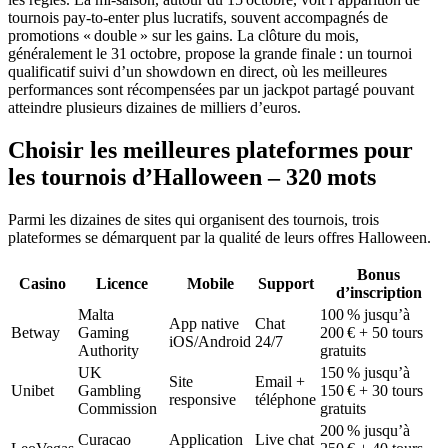
tournois pay‑to‑enter plus lucratifs, souvent accompagnés de
promotions « double » sur les gains. La clôture du mois,
généralement le 31 octobre, propose la grande finale : un tournoi
qualificatif suivi d’un showdown en direct, où les meilleures
performances sont récompensées par un jackpot partagé pouvant
atteindre plusieurs dizaines de milliers d’euros.
Choisir les meilleures plateformes pour
les tournois d’Halloween – 320 mots
Parmi les dizaines de sites qui organisent des tournois, trois
plateformes se démarquent par la qualité de leurs offres Halloween.
Bonus
Casino
Licence
Mobile
Support
d’inscription
Malta
100 % jusqu’à
App native
Chat
Betway
Gaming
200 € + 50 tours
iOS/Android
24/7
Authority
gratuits
UK
150 % jusqu’à
Site
Email +
Unibet
Gambling
150 € + 30 tours
responsive
téléphone
Commission
gratuits
200 % jusqu’à
Curacao
Application
Live chat