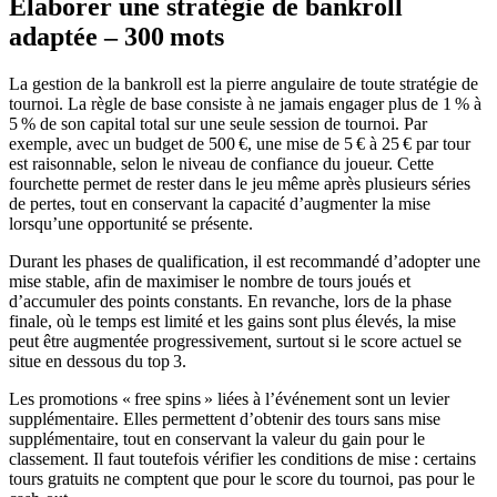
Élaborer une stratégie de bankroll
adaptée – 300 mots
La gestion de la bankroll est la pierre angulaire de toute stratégie de
tournoi. La règle de base consiste à ne jamais engager plus de 1 % à
5 % de son capital total sur une seule session de tournoi. Par
exemple, avec un budget de 500 €, une mise de 5 € à 25 € par tour
est raisonnable, selon le niveau de confiance du joueur. Cette
fourchette permet de rester dans le jeu même après plusieurs séries
de pertes, tout en conservant la capacité d’augmenter la mise
lorsqu’une opportunité se présente.
Durant les phases de qualification, il est recommandé d’adopter une
mise stable, afin de maximiser le nombre de tours joués et
d’accumuler des points constants. En revanche, lors de la phase
finale, où le temps est limité et les gains sont plus élevés, la mise
peut être augmentée progressivement, surtout si le score actuel se
situe en dessous du top 3.
Les promotions « free spins » liées à l’événement sont un levier
supplémentaire. Elles permettent d’obtenir des tours sans mise
supplémentaire, tout en conservant la valeur du gain pour le
classement. Il faut toutefois vérifier les conditions de mise : certains
tours gratuits ne comptent que pour le score du tournoi, pas pour le