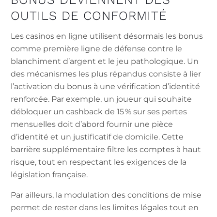
OUTILS DE CONFORMITÉ
Les casinos en ligne utilisent désormais les bonus
comme première ligne de défense contre le
blanchiment d’argent et le jeu pathologique. Un
des mécanismes les plus répandus consiste à lier
l’activation du bonus à une vérification d’identité
renforcée. Par exemple, un joueur qui souhaite
débloquer un cashback de 15 % sur ses pertes
mensuelles doit d’abord fournir une pièce
d’identité et un justificatif de domicile. Cette
barrière supplémentaire filtre les comptes à haut
risque, tout en respectant les exigences de la
législation française.
Par ailleurs, la modulation des conditions de mise
permet de rester dans les limites légales tout en