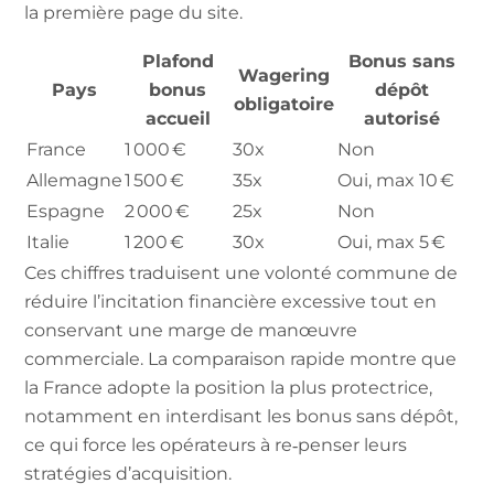
la première page du site.
Plafond
Bonus sans
Wagering
Pays
bonus
dépôt
obligatoire
accueil
autorisé
France
1 000 €
30x
Non
Allemagne
1 500 €
35x
Oui, max 10 €
Espagne
2 000 €
25x
Non
Italie
1 200 €
30x
Oui, max 5 €
Ces chiffres traduisent une volonté commune de
réduire l’incitation financière excessive tout en
conservant une marge de manœuvre
commerciale. La comparaison rapide montre que
la France adopte la position la plus protectrice,
notamment en interdisant les bonus sans dépôt,
ce qui force les opérateurs à re‑penser leurs
stratégies d’acquisition.