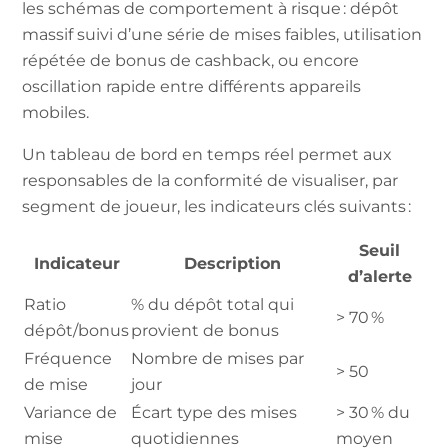
les schémas de comportement à risque : dépôt
massif suivi d’une série de mises faibles, utilisation
répétée de bonus de cashback, ou encore
oscillation rapide entre différents appareils
mobiles.
Un tableau de bord en temps réel permet aux
responsables de la conformité de visualiser, par
segment de joueur, les indicateurs clés suivants :
Seuil
Indicateur
Description
d’alerte
Ratio
% du dépôt total qui
> 70 %
dépôt/bonus
provient de bonus
Fréquence
Nombre de mises par
> 50
de mise
jour
Variance de
Écart type des mises
> 30 % du
mise
quotidiennes
moyen