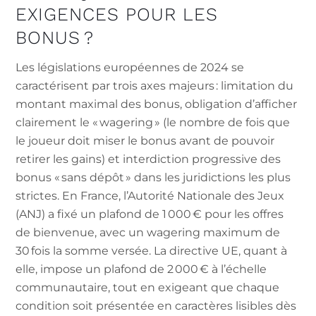
EXIGENCES POUR LES
BONUS ?
Les législations européennes de 2024 se
caractérisent par trois axes majeurs : limitation du
montant maximal des bonus, obligation d’afficher
clairement le « wagering » (le nombre de fois que
le joueur doit miser le bonus avant de pouvoir
retirer les gains) et interdiction progressive des
bonus « sans dépôt » dans les juridictions les plus
strictes. En France, l’Autorité Nationale des Jeux
(ANJ) a fixé un plafond de 1 000 € pour les offres
de bienvenue, avec un wagering maximum de
30 fois la somme versée. La directive UE, quant à
elle, impose un plafond de 2 000 € à l’échelle
communautaire, tout en exigeant que chaque
condition soit présentée en caractères lisibles dès