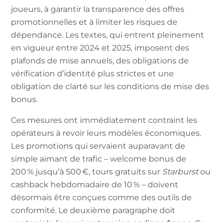
joueurs, à garantir la transparence des offres
promotionnelles et à limiter les risques de
dépendance. Les textes, qui entrent pleinement
en vigueur entre 2024 et 2025, imposent des
plafonds de mise annuels, des obligations de
vérification d’identité plus strictes et une
obligation de clarté sur les conditions de mise des
bonus.
Ces mesures ont immédiatement contraint les
opérateurs à revoir leurs modèles économiques.
Les promotions qui servaient auparavant de
simple aimant de trafic – welcome bonus de
200 % jusqu’à 500 €, tours gratuits sur
Starburst
ou
cashback hebdomadaire de 10 % – doivent
désormais être conçues comme des outils de
conformité. Le deuxième paragraphe doit