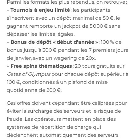
Parmi les formats les plus répandus, on retrouve :
–
Tournois à enjeu limité
: les participants
s’inscrivent avec un dépôt maximal de 50 €, le
gagnant remporte un jackpot de 5 000 € sans
dépasser les limites légales.
–
Bonus de dépôt « début d’année »
: 100 % de
bonus jusqu’à 300 € pendant les 7 premiers jours
de janvier, avec un wagering de 20x.
–
Free spins thématiques
: 20 tours gratuits sur
Gates of Olympus
pour chaque dépôt supérieur à
100 €, conditionnés à un plafond de mise
quotidienne de 200 €.
Ces offres doivent cependant être calibrées pour
éviter la surcharge des serveurs et le risque de
fraude. Les opérateurs mettent en place des
systèmes de répartition de charge qui
déclenchent automatiquement des serveurs