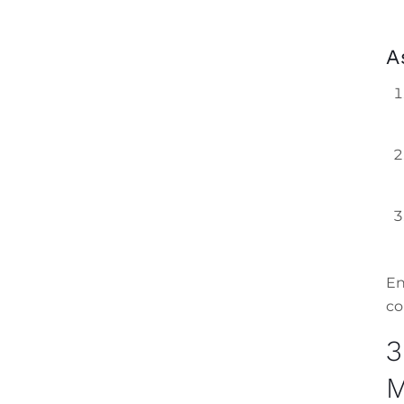
A
En
co
3
M