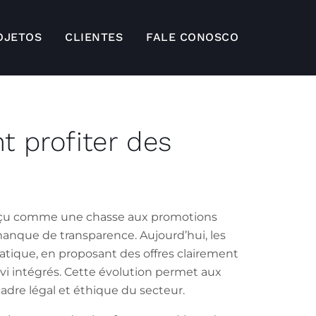
OJETOS
CLIENTES
FALE CONOSCO
t profiter des
rçu comme une chasse aux promotions
manque de transparence. Aujourd’hui, les
atique, en proposant des offres clairement
uivi intégrés. Cette évolution permet aux
cadre légal et éthique du secteur.