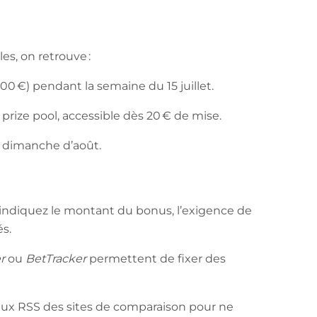
es, on retrouve :
0 €) pendant la semaine du 15 juillet.
 prize pool, accessible dès 20 € de mise.
dimanche d’août.
 indiquez le montant du bonus, l’exigence de
és.
r
ou
BetTracker
permettent de fixer des
 flux RSS des sites de comparaison pour ne