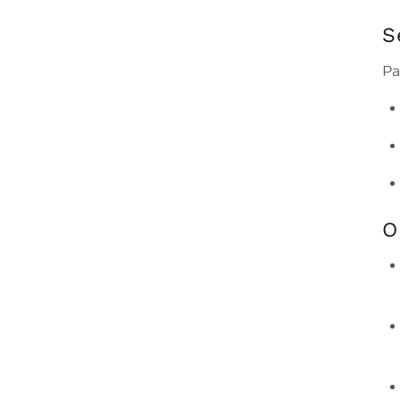
S
Pa
O