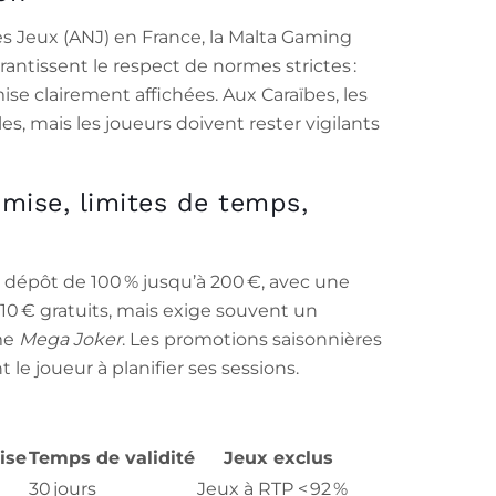
des Jeux (ANJ) en France, la Malta Gaming
antissent le respect de normes strictes :
e clairement affichées. Aux Caraïbes, les
s, mais les joueurs doivent rester vigilants
 mise, limites de temps,
dépôt de 100 % jusqu’à 200 €, avec une
10 € gratuits, mais exige souvent un
mme
Mega Joker
. Les promotions saisonnières
 le joueur à planifier ses sessions.
ise
Temps de validité
Jeux exclus
30 jours
Jeux à RTP < 92 %