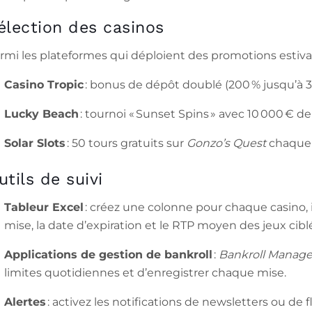
élection des casinos
rmi les plateformes qui déploient des promotions estival
Casino Tropic
: bonus de dépôt doublé (200 % jusqu’à 30
Lucky Beach
: tournoi « Sunset Spins » avec 10 000 € de
Solar Slots
: 50 tours gratuits sur
Gonzo’s Quest
chaque 
utils de suivi
Tableur Excel
: créez une colonne pour chaque casino,
mise, la date d’expiration et le RTP moyen des jeux cibl
Applications de gestion de bankroll
:
Bankroll Manage
limites quotidiennes et d’enregistrer chaque mise.
Alertes
: activez les notifications de newsletters ou de