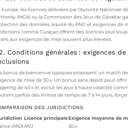
 Europe, les licences délivrées par l’Autorité Nationale 
thority (MGA) ou la Commission des Jeux de Gibraltar gar
otection des données, équité du RNG et exigences de mis
ridictions comme Curaçao offrent des licences plus souple
ant aux exigences de mise souvent plus élevées.
.2. Conditions générales : exigences de
xclusions
s bonus de bienvenue typiques proposent un match de 
igence de mise de 30 x. Un bonus sans dépôt peut offrir 
gering de 40 x et exclut les jeux à haute volatilité co
outent parfois des limites de temps de 7 à 14 jours, forçant
OMPARAISON DES JURIDICTIONS
uridiction
Licence principale
Exigence moyenne de m
ance (ANJ)
ANJ
30 x