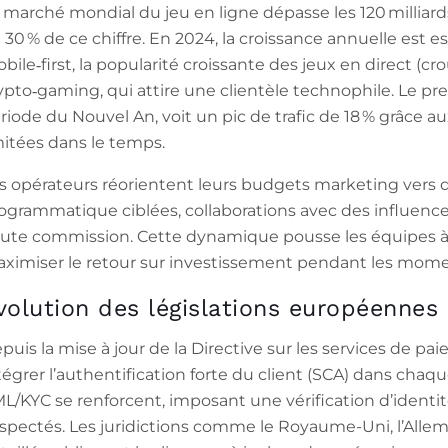
 marché mondial du jeu en ligne dépasse les 120 milliard
 30 % de ce chiffre. En 2024, la croissance annuelle est es
bile‑first, la popularité croissante des jeux en direct (
ypto‑gaming, qui attire une clientèle technophile. Le pr
riode du Nouvel An, voit un pic de trafic de 18 % grâc
mitées dans le temps.
s opérateurs réorientent leurs budgets marketing vers de
ogrammatique ciblées, collaborations avec des influenceu
ute commission. Cette dynamique pousse les équipes à 
ximiser le retour sur investissement pendant les momen
volution des législations européennes
puis la mise à jour de la Directive sur les services de p
tégrer l’authentification forte du client (SCA) dans chaq
L/KYC se renforcent, imposant une vérification d’identité
spectés. Les juridictions comme le Royaume-Uni, l’Allem