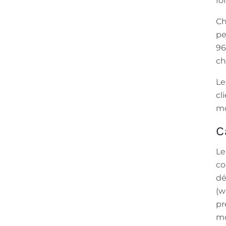
fo
Ch
pe
96
ch
Le
cl
mo
C
Le
co
dé
(w
pr
mo