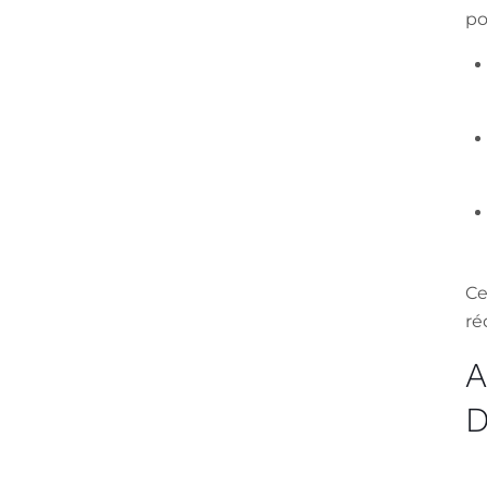
po
Ce
ré
D