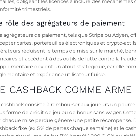
taillés, obligeant les licences à inclure des mécanismes 
nformité trimestriels.
e rôle des agrégateurs de paiement
s agrégateurs de paiement, tels que Stripe ou Adyen, of
cepter cartes, portefeuilles électroniques et crypto‑actifs
érateurs réduisent le temps de mise sur le marché, bén
ncaires et accèdent à des outils de lutte contre la fraude
pplémentaire devient un atout stratégique, car elle co
glementaire et expérience utilisateur fluide.
LE CASHBACK COMME ARME 
 cashback consiste à rembourser aux joueurs un pource
us forme de crédit de jeu ou de bonus sans wager. Cette 
r chaque mise perdue génère une petite récompense. D
shback fixe (ex. 5 % de pertes chaque semaine) et le cas