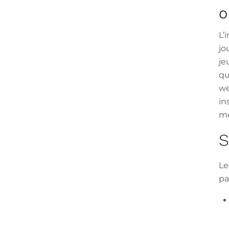
O
L’
jo
je
qu
we
in
me
S
Le
pa