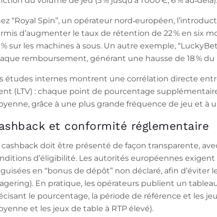
nction du volume de jeu (3 % jusqu’à 1 000 €, 6 % au‑delà)
ez “Royal Spin”, un opérateur nord‑européen, l’introduc
rmis d’augmenter le taux de rétention de 22 % en six 
 % sur les machines à sous. Un autre exemple, “LuckyBet
aque remboursement, générant une hausse de 18 % du 
s études internes montrent une corrélation directe entr
ient (LTV) : chaque point de pourcentage supplémentai
yenne, grâce à une plus grande fréquence de jeu et à u
ashback et conformité réglementaire
 cashback doit être présenté de façon transparente, avec
nditions d’éligibilité. Les autorités européennes exigent
guisées en “bonus de dépôt” non déclaré, afin d’éviter
agering). En pratique, les opérateurs publient un tablea
écisant le pourcentage, la période de référence et les jeux 
yenne et les jeux de table à RTP élevé).