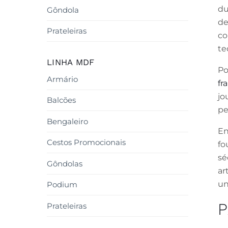
du
Gôndola
de
Prateleiras
co
te
LINHA MDF
Po
Armário
fr
jo
Balcões
pe
Bengaleiro
En
Cestos Promocionais
fo
sé
Gôndolas
ar
un
Podium
P
Prateleiras