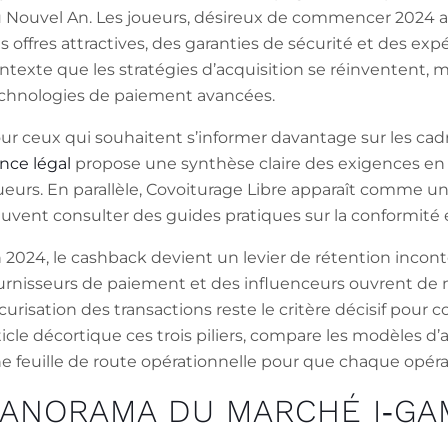
 Nouvel An. Les joueurs, désireux de commencer 2024 a
s offres attractives, des garanties de sécurité et des exp
ntexte que les stratégies d’acquisition se réinventent, m
chnologies de paiement avancées.
ur ceux qui souhaitent s’informer davantage sur les cadre
ance légal
propose une synthèse claire des exigences en 
ueurs. En parallèle, Covoiturage Libre apparaît comme u
uvent consulter des guides pratiques sur la conformité et
 2024, le cashback devient un levier de rétention incont
urnisseurs de paiement et des influenceurs ouvrent de n
curisation des transactions reste le critère décisif pour co
ticle décortique ces trois piliers, compare les modèles d
e feuille de route opérationnelle pour que chaque opéra
ANORAMA DU MARCHÉ I‑GA