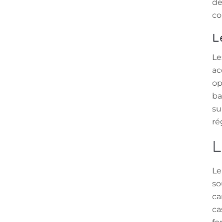
dé
co
L
Le
ac
op
ba
su
ré
Le
so
ca
ca