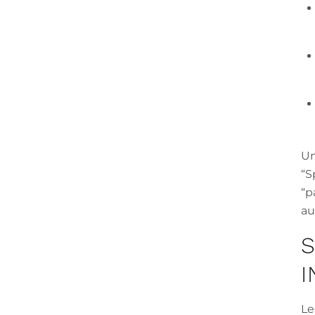
Un
“S
“p
au
S
Le