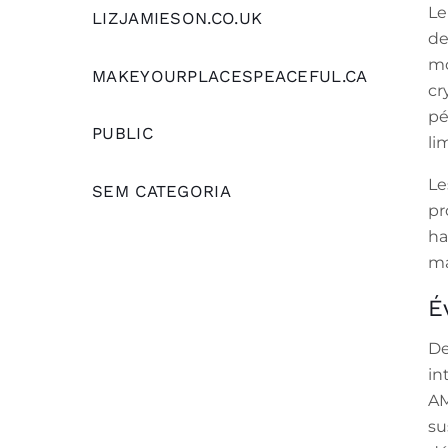
Le
LIZJAMIESON.CO.UK
de
mo
MAKEYOURPLACESPEACEFUL.CA
cr
pé
PUBLIC
li
Le
SEM CATEGORIA
pr
ha
ma
É
De
in
AM
su