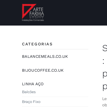
CATEGORIAS
S
BALANCEMEALS.CO.UK
:
p
BIJOUCOFFEE.CO.UK
p
LINHA AÇO
Balcões
Le
Braço Fixo
ob