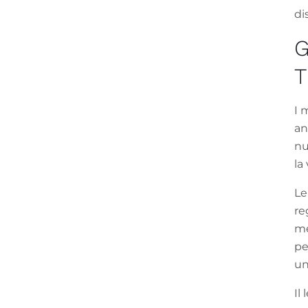
di
G
T
I 
an
nu
la
Le
re
me
pe
un
Il