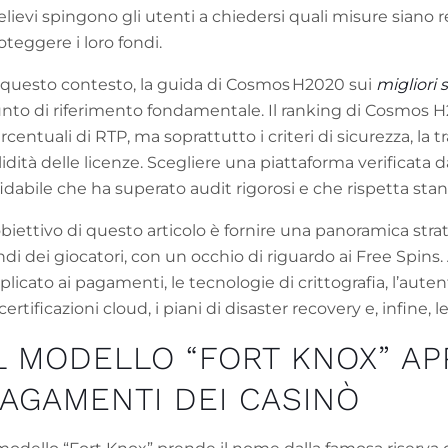
elievi spingono gli utenti a chiedersi quali misure siano
oteggere i loro fondi.
 questo contesto, la guida di Cosmos H2020 sui
migliori
nto di riferimento fondamentale. Il ranking di Cosmos H20
rcentuali di RTP, ma soprattutto i criteri di sicurezza, la
lidità delle licenze. Scegliere una piattaforma verificata 
fidabile che ha superato audit rigorosi e che rispetta stan
obiettivo di questo articolo è fornire una panoramica str
ndi dei giocatori, con un occhio di riguardo ai Free Spins
plicato ai pagamenti, le tecnologie di crittografia, l’autent
 certificazioni cloud, i piani di disaster recovery e, infine, l
L MODELLO “FORT KNOX” AP
AGAMENTI DEI CASINÒ