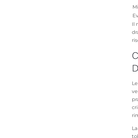
M
Ev
Il
dr
ri
C
D
Le
ve
pr
cr
ri
La
to