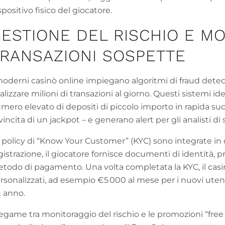
spositivo fisico del giocatore.
ESTIONE DEL RISCHIO E M
RANSAZIONI SOSPETTE
moderni casinò online impiegano algoritmi di fraud dete
alizzare milioni di transazioni al giorno. Questi sistemi 
mero elevato di depositi di piccolo importo in rapida 
 vincita di un jackpot – e generano alert per gli analisti di 
 policy di “Know Your Customer” (KYC) sono integrate i
gistrazione, il giocatore fornisce documenti di identità, pr
todo di pagamento. Una volta completata la KYC, il casin
rsonalizzati, ad esempio €5 000 al mese per i nuovi utenti
 anno.
 legame tra monitoraggio del rischio e le promozioni “fre