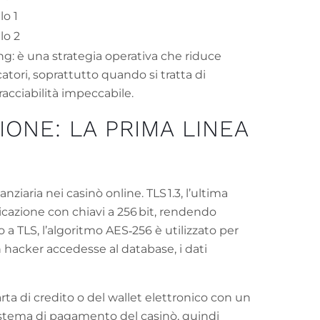
lo 1
llo 2
g: è una strategia operativa che riduce
atori, soprattutto quando si tratta di
racciabilità impeccabile.
IONE: LA PRIMA LINEA
nziaria nei casinò online. TLS 1.3, l’ultima
nicazione con chiavi a 256 bit, rendendo
 a TLS, l’algoritmo AES‑256 è utilizzato per
n hacker accedesse al database, i dati
carta di credito o del wallet elettronico con un
sistema di pagamento del casinò, quindi