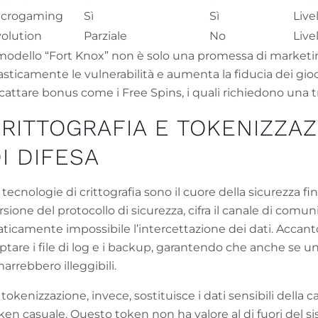
icrogaming
Sì
Sì
Livel
olution
Parziale
No
Live
 modello “Fort Knox” non è solo una promessa di marketin
asticamente le vulnerabilità e aumenta la fiducia dei gioc
scattare bonus come i Free Spins, i quali richiedono una t
RITTOGRAFIA E TOKENIZZAZ
I DIFESA
 tecnologie di crittografia sono il cuore della sicurezza fina
rsione del protocollo di sicurezza, cifra il canale di comu
aticamente impossibile l’intercettazione dei dati. Accanto
iptare i file di log e i backup, garantendo che anche se u
marrebbero illeggibili.
 tokenizzazione, invece, sostituisce i dati sensibili della 
ken casuale. Questo token non ha valore al di fuori del 