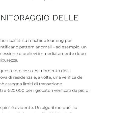
ONITORAGGIO DELLE
ction basati su machine learning per
identificano pattern anomali – ad esempio, un
successione o prelievi immediatamente dopo
sicurezza.
n questo processo. Al momento della
ova di residenza e, a volte, una verifica del
ò assegna limiti di transazione
 e €20 000 per i giocatori verificati da più di
e spin” è evidente. Un algoritmo può, ad