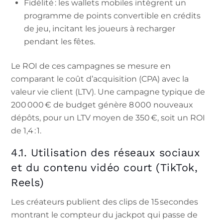
Fidélité : les wallets mobiles intègrent un
programme de points convertible en crédits
de jeu, incitant les joueurs à recharger
pendant les fêtes.
Le ROI de ces campagnes se mesure en
comparant le coût d’acquisition (CPA) avec la
valeur vie client (LTV). Une campagne typique de
200 000 € de budget génère 8 000 nouveaux
dépôts, pour un LTV moyen de 350 €, soit un ROI
de 1,4 : 1.
4.1. Utilisation des réseaux sociaux
et du contenu vidéo court (TikTok,
Reels)
Les créateurs publient des clips de 15 secondes
montrant le compteur du jackpot qui passe de