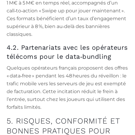
1 M€ à 5 M€ en temps réel, accompagnés d’un
call‑to‑action « Swipe up pour jouer maintenant ».
Ces formats bénéficient d’un taux d’engagement
supérieur à 8 %, bien au‑delà des bannières
classiques.
4.2. Partenariats avec les opérateurs
télécoms pour le data‑bundling
Quelques opérateurs français proposent des offres
« data‑free » pendant les 48 heures du réveillon : le
trafic mobile vers les serveurs de jeu est exempté
de facturation. Cette incitation réduit le frein à
l’entrée, surtout chez les joueurs qui utilisent des
forfaits limités.
5. RISQUES, CONFORMITÉ ET
BONNES PRATIQUES POUR