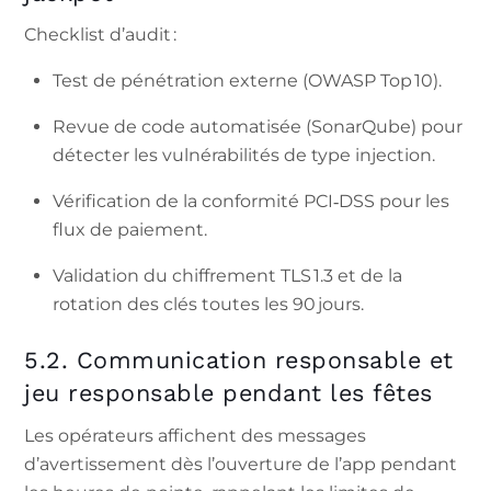
Checklist d’audit :
Test de pénétration externe (OWASP Top 10).
Revue de code automatisée (SonarQube) pour
détecter les vulnérabilités de type injection.
Vérification de la conformité PCI‑DSS pour les
flux de paiement.
Validation du chiffrement TLS 1.3 et de la
rotation des clés toutes les 90 jours.
5.2. Communication responsable et
jeu responsable pendant les fêtes
Les opérateurs affichent des messages
d’avertissement dès l’ouverture de l’app pendant