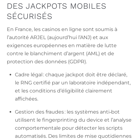
DES JACKPOTS MOBILES
SÉCURISÉS
En France, les casinos en ligne sont soumis à
l’autorité ARJEL (aujourd’hui l’ANJ) et aux
exigences européennes en matière de lutte
contre le blanchiment d’argent (AML) et de
protection des données (GDPR).
Cadre légal : chaque jackpot doit être déclaré,
le RNG certifié par un laboratoire indépendant,
et les conditions d’éligibilité clairement
affichées.
Gestion des fraudes : les systèmes anti‑bot
utilisent le fingerprinting du device et l’analyse
comportementale pour détecter les scripts
automatisés. Des limites de mise quotidiennes