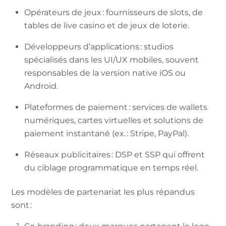
Opérateurs de jeux : fournisseurs de slots, de
tables de live casino et de jeux de loterie.
Développeurs d’applications : studios
spécialisés dans les UI/UX mobiles, souvent
responsables de la version native iOS ou
Android.
Plateformes de paiement : services de wallets
numériques, cartes virtuelles et solutions de
paiement instantané (ex. : Stripe, PayPal).
Réseaux publicitaires : DSP et SSP qui offrent
du ciblage programmatique en temps réel.
Les modèles de partenariat les plus répandus
sont :