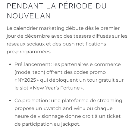
PENDANT LA PÉRIODE DU
NOUVEL AN
Le calendrier marketing débute dès le premier
jour de décembre avec des teasers diffusés sur les
réseaux sociaux et des push notifications
pré‑programmées.
Pré‑lancement : les partenaires e‑commerce
(mode, tech) offrent des codes promo
« NY2025 » qui débloquent un tour gratuit sur
le slot « New Year’s Fortune ».
Co‑promotion : une plateforme de streaming
propose un « watch‑and‑win » où chaque
heure de visionnage donne droit à un ticket
de participation au jackpot.