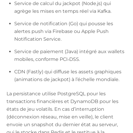
Service de calcul du jackpot (Node.js) qui
agrège les mises en temps réel via Kafka.
Service de notification (Go) qui pousse les
alertes push via Firebase ou Apple Push
Notification Service.
Service de paiement (Java) intégré aux wallets
mobiles, conforme PCI‑DSS.
CDN (Fastly) qui diffuse les assets graphiques
(animations de jackpot) à l’échelle mondiale.
La persistance utilise PostgreSQL pour les
transactions financières et DynamoDB pour les
états de jeu volatils. En cas d’interruption
(déconnexion réseau, mise en veille), le client
envoie un snapshot du dernier état au serveur,
qui le stocke dans Redis et le restitue à la