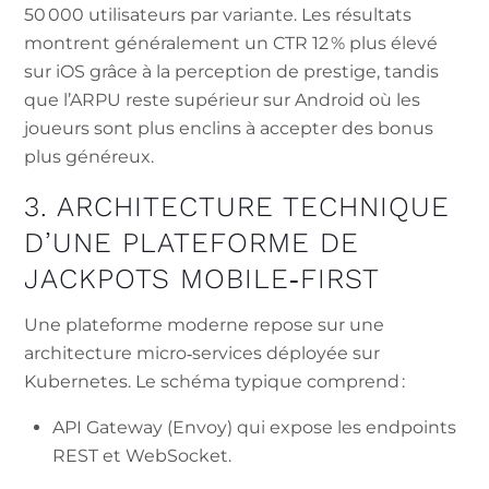
50 000 utilisateurs par variante. Les résultats
montrent généralement un CTR 12 % plus élevé
sur iOS grâce à la perception de prestige, tandis
que l’ARPU reste supérieur sur Android où les
joueurs sont plus enclins à accepter des bonus
plus généreux.
3. ARCHITECTURE TECHNIQUE
D’UNE PLATEFORME DE
JACKPOTS MOBILE‑FIRST
Une plateforme moderne repose sur une
architecture micro‑services déployée sur
Kubernetes. Le schéma typique comprend :
API Gateway (Envoy) qui expose les endpoints
REST et WebSocket.