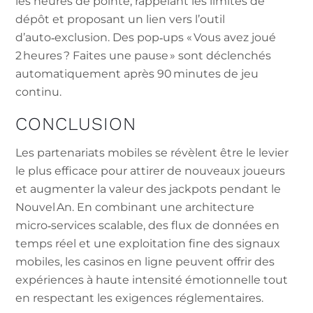
les heures de pointe, rappelant les limites de
dépôt et proposant un lien vers l’outil
d’auto‑exclusion. Des pop‑ups « Vous avez joué
2 heures ? Faites une pause » sont déclenchés
automatiquement après 90 minutes de jeu
continu.
CONCLUSION
Les partenariats mobiles se révèlent être le levier
le plus efficace pour attirer de nouveaux joueurs
et augmenter la valeur des jackpots pendant le
Nouvel An. En combinant une architecture
micro‑services scalable, des flux de données en
temps réel et une exploitation fine des signaux
mobiles, les casinos en ligne peuvent offrir des
expériences à haute intensité émotionnelle tout
en respectant les exigences réglementaires.