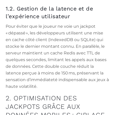
1.2. Gestion de la latence et de
l’expérience utilisateur
Pour éviter que le joueur ne voie un jackpot
« dépassé », les développeurs utilisent une mise
en cache côté client (IndexedDB ou SQLite) qui
stocke le dernier montant connu. En parallèle, le
serveur maintient un cache Redis avec TTL de
quelques secondes, limitant les appels aux bases
de données. Cette double couche réduit la
latence perçue à moins de 150 ms, préservant la
sensation d’immédiateté indispensable aux jeux à
haute volatilité.
2. OPTIMISATION DES
JACKPOTS GRÂCE AUX