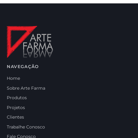
NAVEGAÇÃO
Home
Sobre Arte Farma
Produtos
Projetos
Clientes
Trabalhe Conosco
Fale Conosco