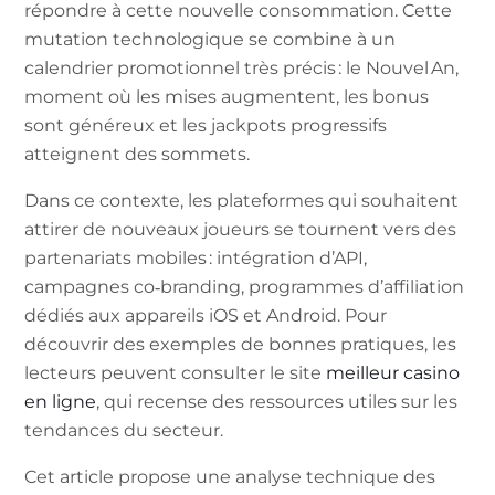
répondre à cette nouvelle consommation. Cette
mutation technologique se combine à un
calendrier promotionnel très précis : le Nouvel An,
moment où les mises augmentent, les bonus
sont généreux et les jackpots progressifs
atteignent des sommets.
Dans ce contexte, les plateformes qui souhaitent
attirer de nouveaux joueurs se tournent vers des
partenariats mobiles : intégration d’API,
campagnes co‑branding, programmes d’affiliation
dédiés aux appareils iOS et Android. Pour
découvrir des exemples de bonnes pratiques, les
lecteurs peuvent consulter le site
meilleur casino
en ligne
, qui recense des ressources utiles sur les
tendances du secteur.
Cet article propose une analyse technique des