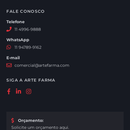
FALE CONOSCO
Telefone
11 4996-9888
WhatsApp
11 94789-9162
E-mail
comercial@artefarma.com
SIGA A ARTE FARMA
Orçamento
:
Solicite um orçamento aqui.