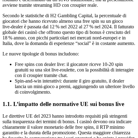
avviene tramite streaming HD con croupier reale.
Secondo le statistiche di H2 Gambling Capital, la percentuale di
giocatori che hanno ricevuto almeno una free spin su un gioco
live‑dealer è passata dal 12 % nel 2022 al 27 % nel 2024. Il fatturato
globale dei casinò che offrono questo tipo di bonus è cresciuto del
18 % annuo, con picchi particolari nei mercati nord‑europei e in
Italia, dove la domanda di esperienze “social” è in costante aumento.
Le nuove tipologie di bonus includono:
Free spins con dealer live: il giocatore riceve 10‑20 spin
gratuiti su una slot live‑roulette, con la possibilità di interagire
con il croupier tramite chat.
Spin‑and‑win interattivi: durante il giro gratuito, il dealer
lancia un mini‑gioco a premi, aggiungendo un ulteriore livello
di coinvolgimento.
1.1. L’impatto delle normative UE sui bonus live
Le direttive UE del 2023 hanno introdotto requisiti più stringenti
sulla trasparenza dei termini di bonus. I casinò devono ora indicare
chiaramente il valore monetario delle free spins, il RTP minimo
garantito e la durata della promozione. Questa maggiore chiarezza