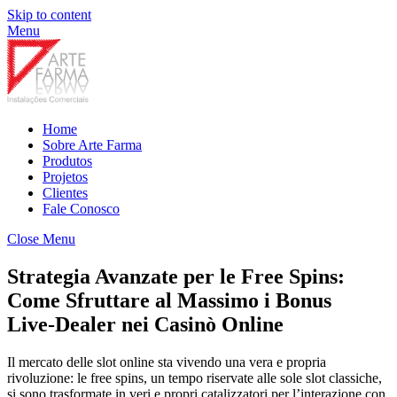
Skip to content
Menu
Home
Sobre Arte Farma
Produtos
Projetos
Clientes
Fale Conosco
Close Menu
Strategia Avanzate per le Free Spins:
Come Sfruttare al Massimo i Bonus
Live‑Dealer nei Casinò Online
Il mercato delle slot online sta vivendo una vera e propria
rivoluzione: le free spins, un tempo riservate alle sole slot classiche,
si sono trasformate in veri e propri catalizzatori per l’interazione con