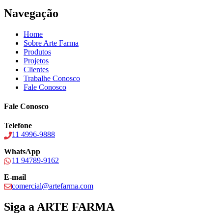
Navegação
Home
Sobre Arte Farma
Produtos
Projetos
Clientes
Trabalhe Conosco
Fale Conosco
Fale Conosco
Telefone
11 4996-9888
WhatsApp
11 94789-9162
E-mail
comercial@artefarma.com
Siga a ARTE FARMA