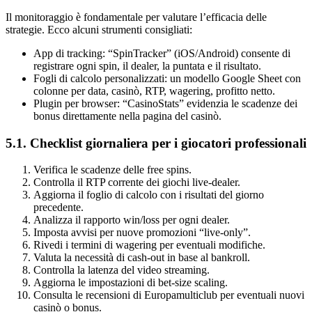
Il monitoraggio è fondamentale per valutare l’efficacia delle
strategie. Ecco alcuni strumenti consigliati:
App di tracking: “SpinTracker” (iOS/Android) consente di
registrare ogni spin, il dealer, la puntata e il risultato.
Fogli di calcolo personalizzati: un modello Google Sheet con
colonne per data, casinò, RTP, wagering, profitto netto.
Plugin per browser: “CasinoStats” evidenzia le scadenze dei
bonus direttamente nella pagina del casinò.
5.1. Checklist giornaliera per i giocatori professionali
Verifica le scadenze delle free spins.
Controlla il RTP corrente dei giochi live‑dealer.
Aggiorna il foglio di calcolo con i risultati del giorno
precedente.
Analizza il rapporto win/loss per ogni dealer.
Imposta avvisi per nuove promozioni “live‑only”.
Rivedi i termini di wagering per eventuali modifiche.
Valuta la necessità di cash‑out in base al bankroll.
Controlla la latenza del video streaming.
Aggiorna le impostazioni di bet‑size scaling.
Consulta le recensioni di Europamulticlub per eventuali nuovi
casinò o bonus.