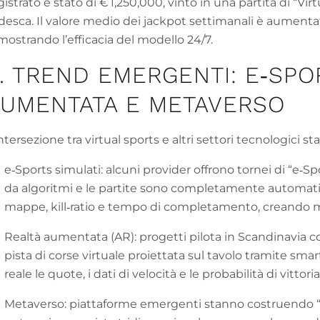
gistrato è stato di € 1,250,000, vinto in una partita di “V
desca. Il valore medio dei jackpot settimanali è aumentat
mostrando l’efficacia del modello 24/7.
. TREND EMERGENTI: E‑SPO
AUMENTATA E METAVERSO
intersezione tra virtual sports e altri settori tecnologici
e‑Sports simulati: alcuni provider offrono tornei di “e‑Sp
da algoritmi e le partite sono completamente automat
mappe, kill‑ratio e tempo di completamento, creando mer
Realtà aumentata (AR): progetti pilota in Scandinavia c
pista di corse virtuale proiettata sul tavolo tramite sm
reale le quote, i dati di velocità e le probabilità di vittor
Metaverso: piattaforme emergenti stanno costruendo “ca