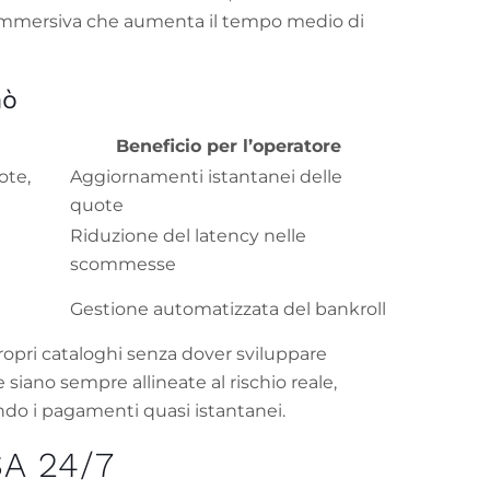
nza immersiva che aumenta il tempo medio di
nò
Beneficio per l’operatore
ote,
Aggiornamenti istantanei delle
quote
Riduzione del latency nelle
scommesse
Gestione automatizzata del bankroll
 propri cataloghi senza dover sviluppare
siano sempre allineate al rischio reale,
ndo i pagamenti quasi istantanei.
A 24/7