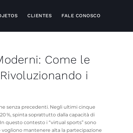
OJETOS
CLIENTES
FALE CONOSCO
 Moderni: Come le
ivoluzionando i
ne senza precedenti. Negli ultimi cinque
 20 %, spinta soprattutto dalla capacità di
n questo contesto i “virtual sports” sono
he vogliono mantenere alta la partecipazione