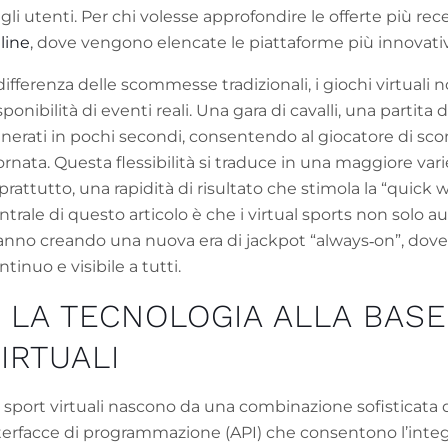
gli utenti. Per chi volesse approfondire le offerte più rece
line
, dove vengono elencate le piattaforme più innovativ
differenza delle scommesse tradizionali, i giochi virtuali n
sponibilità di eventi reali. Una gara di cavalli, una partit
nerati in pochi secondi, consentendo al giocatore di s
ornata. Questa flessibilità si traduce in una maggiore var
prattutto, una rapidità di risultato che stimola la “quick w
ntrale di questo articolo è che i virtual sports non sol
anno creando una nuova era di jackpot “always‑on”, dove 
ntinuo e visibile a tutti.
. LA TECNOLOGIA ALLA BAS
IRTUALI
i sport virtuali nascono da una combinazione sofisticata di
terfacce di programmazione (API) che consentono l’integr