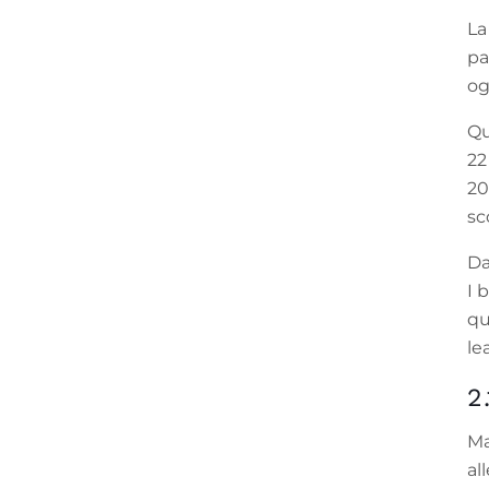
La
pa
og
Qu
22
20
sc
Da
I 
qu
le
2
Ma
al