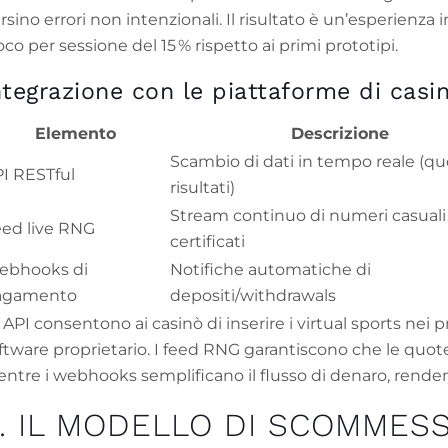
rsino errori non intenzionali. Il risultato è un’esperie
oco per sessione del 15 % rispetto ai primi prototipi.
ntegrazione con le piattaforme di casi
Elemento
Descrizione
Scambio di dati in tempo reale (qu
I RESTful
risultati)
Stream continuo di numeri casuali
ed live RNG
certificati
ebhooks di
Notifiche automatiche di
agamento
depositi/withdrawals
 API consentono ai casinò di inserire i virtual sports nei
ftware proprietario. I feed RNG garantiscono che le quote 
ntre i webhooks semplificano il flusso di denaro, rende
. IL MODELLO DI SCOMMESS