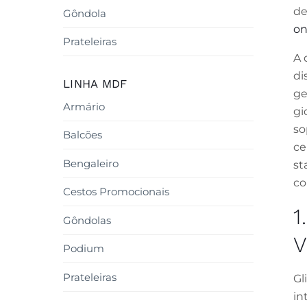
de
Gôndola
on
Prateleiras
A 
di
LINHA MDF
ge
Armário
gi
so
Balcões
ce
Bengaleiro
st
co
Cestos Promocionais
1
Gôndolas
V
Podium
Prateleiras
Gl
in