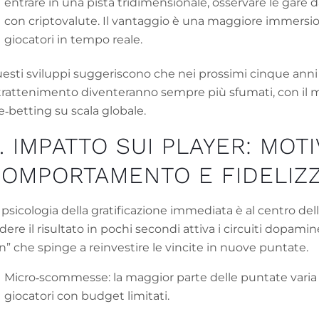
entrare in una pista tridimensionale, osservare le gare
con criptovalute. Il vantaggio è una maggiore immersione 
giocatori in tempo reale.
esti sviluppi suggeriscono che nei prossimi cinque anni 
trattenimento diventeranno sempre più sfumati, con il m
ve‑betting su scala globale.
. IMPATTO SUI PLAYER: MOT
COMPORTAMENTO E FIDELIZ
 psicologia della gratificazione immediata è al centro dell’a
dere il risultato in pochi secondi attiva i circuiti dopam
n” che spinge a reinvestire le vincite in nuove puntate.
Micro‑scommesse: la maggior parte delle puntate varia tra
giocatori con budget limitati.