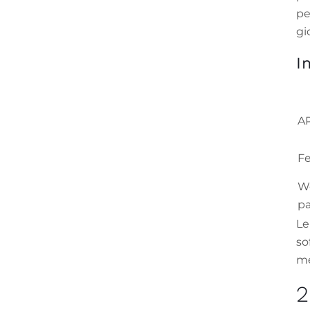
pe
gi
I
AP
Fe
W
p
Le
so
me
2