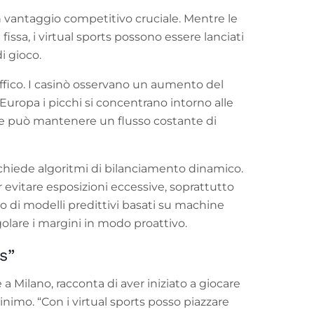
n vantaggio competitivo cruciale. Mentre le
ssa, i virtual sports possono essere lanciati
i gioco.
affico. I casinò osservano un aumento del
 Europa i picchi si concentrano intorno alle
atore può mantenere un flusso costante di
 richiede algoritmi di bilanciamento dinamico.
evitare esposizioni eccessive, soprattutto
o di modelli predittivi basati su machine
olare i margini in modo proattivo.
ls”
 Milano, racconta di aver iniziato a giocare
minimo. “Con i virtual sports posso piazzare