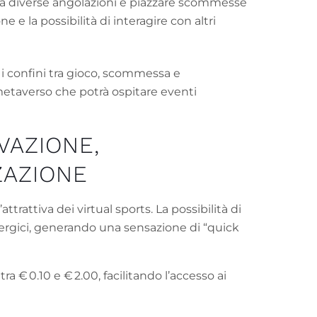
 da diverse angolazioni e piazzare scommesse
e la possibilità di interagire con altri
i confini tra gioco, scommessa e
etaverso che potrà ospitare eventi
IVAZIONE,
ZAZIONE
ttrattiva dei virtual sports. La possibilità di
inergici, generando una sensazione di “quick
 € 0.10 e € 2.00, facilitando l’accesso ai