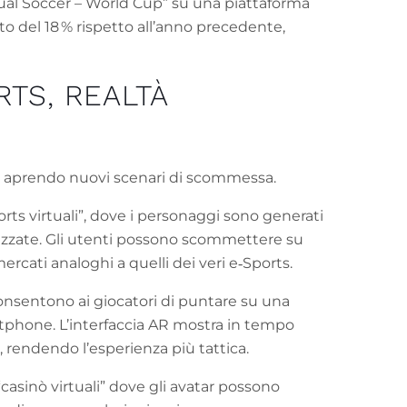
irtual Soccer – World Cup” su una piattaforma
o del 18 % rispetto all’anno precedente,
RTS, REALTÀ
 sta aprendo nuovi scenari di scommessa.
orts virtuali”, dove i personaggi sono generati
izzate. Gli utenti possono scommettere su
cati analoghi a quelli dei veri e‑Sports.
onsentono ai giocatori di puntare su una
artphone. L’interfaccia AR mostra in tempo
ia, rendendo l’esperienza più tattica.
sinò virtuali” dove gli avatar possono