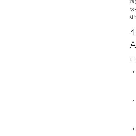
re
te
di
4
L’