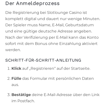
Der Anmeldeprozess
Die Registrierung bei Slotlounge Casino ist
komplett digital und dauert nur wenige Minuten.
Der Spieler muss Name, E‑Mail, Geburtsdatum
und eine gültige deutsche Adresse angeben.
Nach der Verifizierung per E‑Mail kann das Konto
sofort mit dem Bonus ohne Einzahlung aktiviert
werden.
SCHRITT‑FÜR‑SCHRITT‑ANLEITUNG
Klick
auf „Registrieren“ auf der Startseite.
Fülle
das Formular mit persönlichen Daten
aus.
Bestätige
deine E‑Mail-Adresse über den Link
im Postfach.