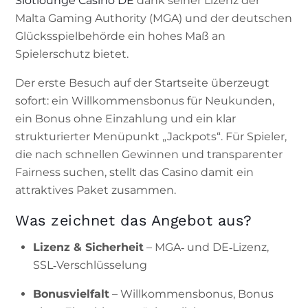
Slotlounge Casino DE
dank seiner Lizenz der
Malta Gaming Authority (MGA) und der deutschen
Glücksspielbehörde ein hohes Maß an
Spielerschutz bietet.
Der erste Besuch auf der Startseite überzeugt
sofort: ein Willkommensbonus für Neukunden,
ein Bonus ohne Einzahlung und ein klar
strukturierter Menüpunkt „Jackpots“. Für Spieler,
die nach schnellen Gewinnen und transparenter
Fairness suchen, stellt das Casino damit ein
attraktives Paket zusammen.
Was zeichnet das Angebot aus?
Lizenz & Sicherheit
– MGA‑ und DE‑Lizenz,
SSL‑Verschlüsselung
Bonusvielfalt
– Willkommensbonus, Bonus