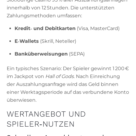
innerhalb von 12 Stunden. Die unterstützten
Zahlungsmethoden umfassen:
Kredit‑ und Debitkarten
(Visa, MasterCard)
E‑Wallets
(Skrill, Neteller)
Banküberweisungen
(SEPA)
Ein typisches Szenario: Der Spieler gewinnt 1 200 €
im Jackpot von
Hall of Gods
. Nach Einreichung
der Auszahlungsanfrage wird das Geld binnen
einer Werktagsperiode auf das verbundene Konto
überwiesen.
WERTANGEBOT UND
SPIELER‑NUTZEN