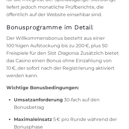
liefert jedoch monatliche Prüfberichte, die
öffentlich auf der Website einsehbar sind.
Bonusprogramme im Detail
Der Willkommensbonus besteht aus einer
100 %igen Aufstockung bis zu 200 €, plus 50
Freispiele für den Slot
Dragonia
. Zusätzlich bietet
das Casino einen Bonus ohne Einzahlung von
10 €, der sofort nach der Registrierung aktiviert
werden kann.
Wichtige Bonusbedingungen:
Umsatzanforderung
30‑fach auf den
Bonusbetrag
Maximaleinsatz
5 € pro Runde während der
Bonusphase