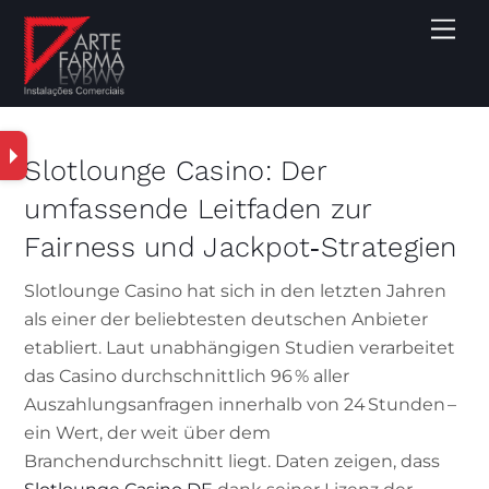
Slotlounge Casino: Der
umfassende Leitfaden zur
Fairness und Jackpot‑Strategien
Slotlounge Casino hat sich in den letzten Jahren
als einer der beliebtesten deutschen Anbieter
etabliert. Laut unabhängigen Studien verarbeitet
das Casino durchschnittlich 96 % aller
Auszahlungsanfragen innerhalb von 24 Stunden –
ein Wert, der weit über dem
Branchendurchschnitt liegt. Daten zeigen, dass