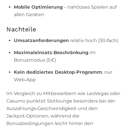
Mobile Optimierung
– nahtloses Spielen auf
allen Geräten
Nachteile
Umsatzanforderungen
relativ hoch (30‑fach)
Maximaleinsatz‑Beschränkung
im
Bonusmodus (5 €)
Kein dediziertes Desktop‑Programm
, nur
Web‑App
Im Vergleich zu Mitbewerbern wie LeoVegas oder
Casumo punktet Slotlounge besonders bei der
Auszahlungs‑Geschwindigkeit und den
Jackpot‑Optionen, während die
Bonusbedingungen leicht hinter den