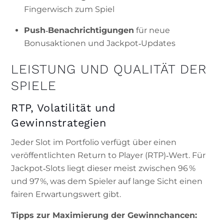
Fingerwisch zum Spiel
Push‑Benachrichtigungen
für neue
Bonusaktionen und Jackpot‑Updates
LEISTUNG UND QUALITÄT DER
SPIELE
RTP, Volatilität und
Gewinnstrategien
Jeder Slot im Portfolio verfügt über einen
veröffentlichten Return to Player (RTP)‑Wert. Für
Jackpot‑Slots liegt dieser meist zwischen 96 %
und 97 %, was dem Spieler auf lange Sicht einen
fairen Erwartungswert gibt.
Tipps zur Maximierung der Gewinnchancen: