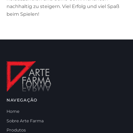
nachhaltig zu steigern. Viel Erfolg und viel Spaß
beim Spielen!
NAVEGAÇÃO
Home
Sobre Arte Farma
Produtos