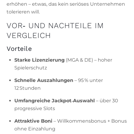
erhöhen – etwas, das kein seriöses Unternehmen
tolerieren will.
VOR‑ UND NACHTEILE IM
VERGLEICH
Vorteile
Starke Lizenzierung
(MGA & DE) – hoher
Spielerschutz
Schnelle Auszahlungen
– 95 % unter
12 Stunden
Umfangreiche Jackpot‑Auswahl
– über 30
progressive Slots
Attraktive Boni
– Willkommensbonus + Bonus
ohne Einzahlung