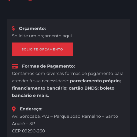
Orçamento
:
Solicite um orçamento aqui.
SOLICITE ORÇAMENTO
Formas de Pagamento
:
Contamos com diversas formas de pagamento para
atender à sua necessidade:
parcelamento próprio;
financiamento bancário; cartão BNDS; boleto
bancário e mais.
Endereço
:
Av. Sorocaba, 472 – Parque João Ramalho – Santo
André – SP
CEP 09290-260