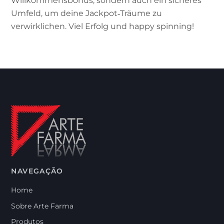
Willkommensbonus, sondern auch ein sicheres
Umfeld, um deine Jackpot‑Träume zu
verwirklichen. Viel Erfolg und happy spinning!
NAVEGAÇÃO
Home
Sobre Arte Farma
Produtos