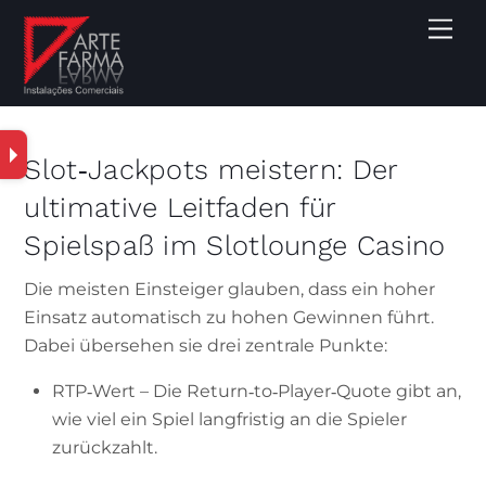
Slot‑Jackpots meistern: Der
ultimative Leitfaden für
Spielspaß im Slotlounge Casino
Die meisten Einsteiger glauben, dass ein hoher
Einsatz automatisch zu hohen Gewinnen führt.
Dabei übersehen sie drei zentrale Punkte:
RTP‑Wert – Die Return‑to‑Player‑Quote gibt an,
wie viel ein Spiel langfristig an die Spieler
zurückzahlt.