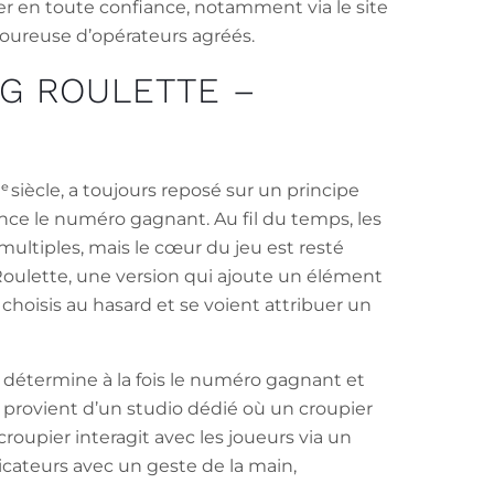
er en toute confiance, notamment via le site
goureuse d’opérateurs agréés.
NG ROULETTE –
ᵉ siècle, a toujours reposé sur un principe
nonce le numéro gagnant. Au fil du temps, les
multiples, mais le cœur du jeu est resté
Roulette, une version qui ajoute un élément
choisis au hasard et se voient attribuer un
i détermine à la fois le numéro gagnant et
K, provient d’un studio dédié où un croupier
roupier interagit avec les joueurs via un
icateurs avec un geste de la main,