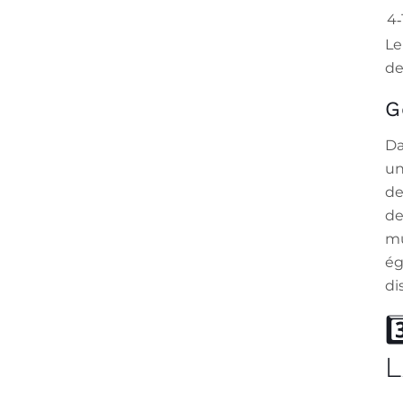
4‑
Le
de
G
Da
un
de
de
mu
ég
di
3
L