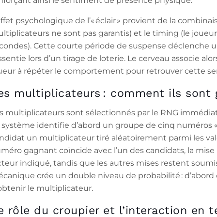
nforçant ainsi le sentiment de présence physique.
effet psychologique de l’« éclair » provient de la combinais
ltiplicateurs ne sont pas garantis) et le timing (le joueu
condes). Cette courte période de suspense déclenche un
ssentie lors d’un tirage de loterie. Le cerveau associe alor
ueur à répéter le comportement pour retrouver cette se
es multiplicateurs : comment ils sont 
s multiplicateurs sont sélectionnés par le RNG immédiate
 système identifie d’abord un groupe de cinq numéros « 
ndidat un multiplicateur tiré aléatoirement parmi les valeur
méro gagnant coïncide avec l’un des candidats, la mise 
cteur indiqué, tandis que les autres mises restent soumise
canique crée un double niveau de probabilité : d’abord 
obtenir le multiplicateur.
e rôle du croupier et l’interaction en 