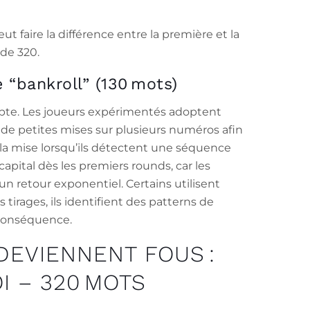
faire la différence entre la première et la
 de 320.
 “bankroll” (130 mots)
pte. Les joueurs expérimentés adoptent
rd de petites mises sur plusieurs numéros afin
la mise lorsqu’ils détectent une séquence
capital dès les premiers rounds, car les
 un retour exponentiel. Certains utilisent
tirages, ils identifient des patterns de
n conséquence.
DEVIENNENT FOUS :
I – 320 MOTS