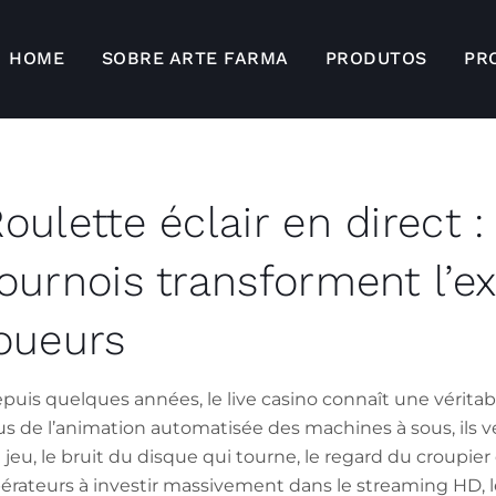
HOME
SOBRE ARTE FARMA
PRODUTOS
PR
oulette éclair en direct
ournois transforment l’e
oueurs
puis quelques années, le live casino connaît une véritab
us de l’animation automatisée des machines à sous, ils ve
 jeu, le bruit du disque qui tourne, le regard du croupie
érateurs à investir massivement dans le streaming HD, le