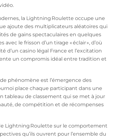
vidéo.
modernes, la Lightning Roulette occupe une
que ajoute des multiplicateurs aléatoires qui
nités de gains spectaculaires en quelques
avec le frisson d’un tirage « éclair », d’où
té d’un casino légal France et l’excitation
sente un compromis idéal entre tradition et
ng de phénomène est l’émergence des
 tournoi place chaque participant dans une
un tableau de classement qui se met à jour
nauté, de compétition et de récompenses
 de Lightning Roulette sur le comportement
spectives qu’ils ouvrent pour l’ensemble du