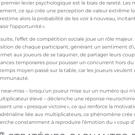
 premier levier psychologique est le biais de rareté. Les 
rement, ce qui crée une perception de valeur extrême lo
restime alors la probabilité de les voir à nouveau, incit
saisir l’opportunité ».
suite, l’effet de compétition sociale joue un rôle majeu
sition de chaque participant, générant un sentiment d’u
rmet aux joueurs de se taquiner, de partager leurs co
liances temporaires pour pousser un concurrent hors du
 temps moyen passé sur la table, car les joueurs veulent r
ommunauté.
 near‑miss – lorsqu’un joueur mise sur un numéro qui n’
ltiplicateur élevé – déclenche une réponse neurochimique
ssent une « presque victoire », ce qui renforce la motivat
adrénaline liée aux multiplicateurs, ce phénomène crée u
erche constamment à reproduire l’émotion du « coup d’éc