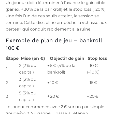
Un joueur doit déterminer à l’avance le gain cible
(par ex. + 30 % de la bankroll) et le stop‑loss (‑ 20 %).
Une fois l’un de ces seuils atteint, la session se
termine. Cette discipline empêche la « chasse aux
pertes » qui conduit rapidement à la ruine.
Exemple de plan de jeu – bankroll
100 €
Étape
Mise (en €)
Objectif de gain
Stop‑loss
2 (2 % du
+ 5 € (5 % de la
– 10 €
1
capital)
bankroll)
(‑ 10 %)
3 (3 % du
2
+ 10 €
– 15 €
capital)
5 (5 % du
3
+ 20 €
– 20 €
capital)
Le joueur commence avec 2 € sur un pari simple
(rouge/noir). S’il gagne, il passe à l’étape 2,