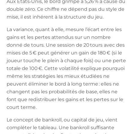
Aux États‑Unis, le bord grimpe à 5,26 % à cause du
double zéro. Ce chiffre ne dépend pas du style de
mise, il est inhérent à la structure du jeu.
La variance, quant à elle, mesure l’écart entre les
gains et les pertes attendus sur un nombre
donné de tours. Une session de 20 tours avec des
mises de 5 € peut générer un gain de 180 € (si le
joueur touche le plein à chaque fois) ou une perte
totale de 100 €. Cette volatilité explique pourquoi
même les stratégies les mieux étudiées ne
peuvent éliminer le bord à long terme : elles ne
changent pas les probabilités de base, elles ne
font que redistribuer les gains et les pertes sur le
court terme.
Le concept de bankroll, ou capital de jeu, vient
compléter le tableau. Une bankroll suffisante