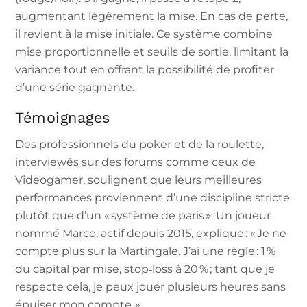
augmentant légèrement la mise. En cas de perte,
il revient à la mise initiale. Ce système combine
mise proportionnelle et seuils de sortie, limitant la
variance tout en offrant la possibilité de profiter
d’une série gagnante.
Témoignages
Des professionnels du poker et de la roulette,
interviewés sur des forums comme ceux de
Videogamer, soulignent que leurs meilleures
performances proviennent d’une discipline stricte
plutôt que d’un « système de paris ». Un joueur
nommé Marco, actif depuis 2015, explique : « Je ne
compte plus sur la Martingale. J’ai une règle : 1 %
du capital par mise, stop‑loss à 20 % ; tant que je
respecte cela, je peux jouer plusieurs heures sans
épuiser mon compte. »