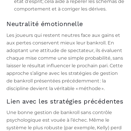
état d’esprit; cela aide à repérer les schémas de
comportement et à corriger les dérives.
Neutralité émotionnelle
Les joueurs qui restent neutres face aux gains et
aux pertes conservent mieux leur bankroll. En
adoptant une attitude de spectateur, ils évaluent
chaque mise comme une simple probabilité, sans
laisser le résultat influencer le prochain pari. Cette
approche s’aligne avec les stratégies de gestion
de bankroll présentées précédemment : la
discipline devient la véritable « méthode ».
Lien avec les stratégies précédentes
Une bonne gestion de bankroll sans contrôle
psychologique est vouée à l’échec. Même le
système le plus robuste (par exemple, Kelly) perd