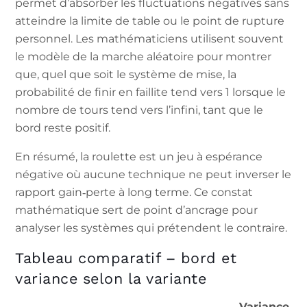
permet d’absorber les fluctuations négatives sans
atteindre la limite de table ou le point de rupture
personnel. Les mathématiciens utilisent souvent
le modèle de la marche aléatoire pour montrer
que, quel que soit le système de mise, la
probabilité de finir en faillite tend vers 1 lorsque le
nombre de tours tend vers l’infini, tant que le
bord reste positif.
En résumé, la roulette est un jeu à espérance
négative où aucune technique ne peut inverser le
rapport gain‑perte à long terme. Ce constat
mathématique sert de point d’ancrage pour
analyser les systèmes qui prétendent le contraire.
Tableau comparatif – bord et
variance selon la variante
Variance