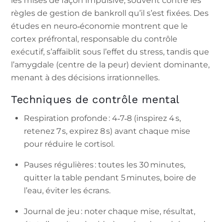
les mises de façon impulsive, souvent contre les
règles de gestion de bankroll qu’il s’est fixées. Des
études en neuro‑économie montrent que le
cortex préfrontal, responsable du contrôle
exécutif, s’affaiblit sous l’effet du stress, tandis que
l’amygdale (centre de la peur) devient dominante,
menant à des décisions irrationnelles.
Techniques de contrôle mental
Respiration profonde : 4‑7‑8 (inspirez 4 s,
retenez 7 s, expirez 8 s) avant chaque mise
pour réduire le cortisol.
Pauses régulières : toutes les 30 minutes,
quitter la table pendant 5 minutes, boire de
l’eau, éviter les écrans.
Journal de jeu : noter chaque mise, résultat,