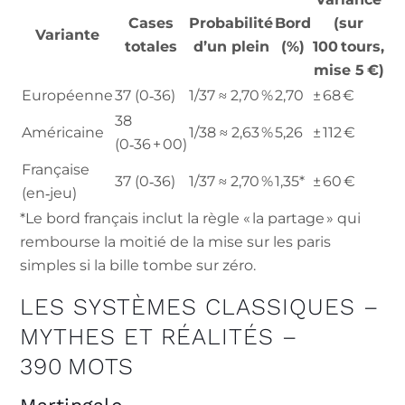
Cases
Probabilité
Bord
(sur
Variante
totales
d’un plein
(%)
100 tours,
mise 5 €)
Européenne
37 (0‑36)
1/37 ≈ 2,70 %
2,70
± 68 €
38
Américaine
1/38 ≈ 2,63 %
5,26
± 112 €
(0‑36 + 00)
Française
37 (0‑36)
1/37 ≈ 2,70 %
1,35*
± 60 €
(en‑jeu)
*Le bord français inclut la règle « la partage » qui
rembourse la moitié de la mise sur les paris
simples si la bille tombe sur zéro.
LES SYSTÈMES CLASSIQUES –
MYTHES ET RÉALITÉS –
390 MOTS