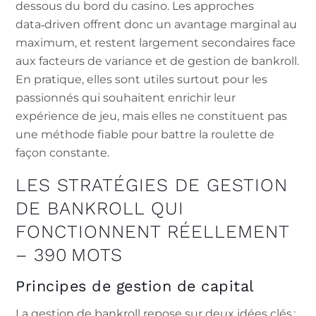
dessous du bord du casino. Les approches
data‑driven offrent donc un avantage marginal au
maximum, et restent largement secondaires face
aux facteurs de variance et de gestion de bankroll.
En pratique, elles sont utiles surtout pour les
passionnés qui souhaitent enrichir leur
expérience de jeu, mais elles ne constituent pas
une méthode fiable pour battre la roulette de
façon constante.
LES STRATÉGIES DE GESTION
DE BANKROLL QUI
FONCTIONNENT RÉELLEMENT
– 390 MOTS
Principes de gestion de capital
La gestion de bankroll repose sur deux idées clés :