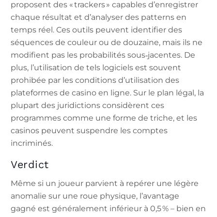
proposent des « trackers » capables d’enregistrer
chaque résultat et d’analyser des patterns en
temps réel. Ces outils peuvent identifier des
séquences de couleur ou de douzaine, mais ils ne
modifient pas les probabilités sous‑jacentes. De
plus, l’utilisation de tels logiciels est souvent
prohibée par les conditions d’utilisation des
plateformes de casino en ligne. Sur le plan légal, la
plupart des juridictions considèrent ces
programmes comme une forme de triche, et les
casinos peuvent suspendre les comptes
incriminés.
Verdict
Même si un joueur parvient à repérer une légère
anomalie sur une roue physique, l’avantage
gagné est généralement inférieur à 0,5 % – bien en