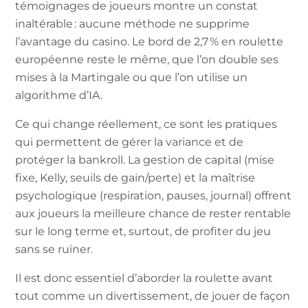
témoignages de joueurs montre un constat
inaltérable : aucune méthode ne supprime
l’avantage du casino. Le bord de 2,7 % en roulette
européenne reste le même, que l’on double ses
mises à la Martingale ou que l’on utilise un
algorithme d’IA.
Ce qui change réellement, ce sont les pratiques
qui permettent de gérer la variance et de
protéger la bankroll. La gestion de capital (mise
fixe, Kelly, seuils de gain/perte) et la maîtrise
psychologique (respiration, pauses, journal) offrent
aux joueurs la meilleure chance de rester rentable
sur le long terme et, surtout, de profiter du jeu
sans se ruiner.
Il est donc essentiel d’aborder la roulette avant
tout comme un divertissement, de jouer de façon