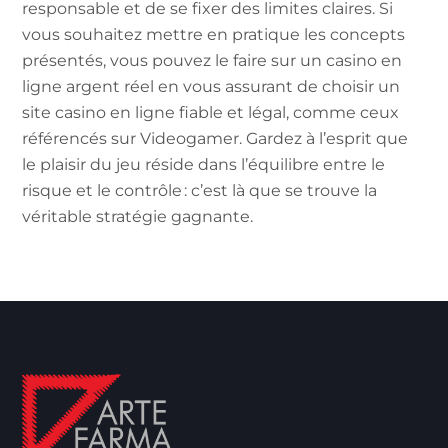
responsable et de se fixer des limites claires. Si
vous souhaitez mettre en pratique les concepts
présentés, vous pouvez le faire sur un casino en
ligne argent réel en vous assurant de choisir un
site casino en ligne fiable et légal, comme ceux
référencés sur Videogamer. Gardez à l’esprit que
le plaisir du jeu réside dans l’équilibre entre le
risque et le contrôle : c’est là que se trouve la
véritable stratégie gagnante.