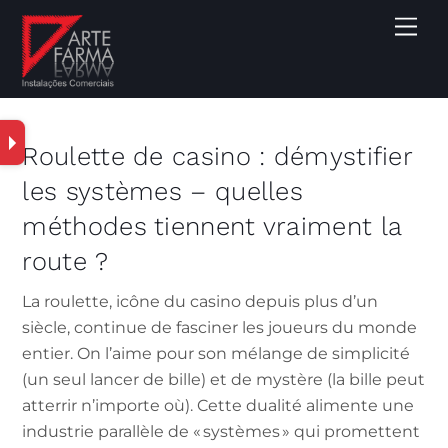
Roulette de casino : démystifier
les systèmes – quelles
méthodes tiennent vraiment la
route ?
La roulette, icône du casino depuis plus d’un
siècle, continue de fasciner les joueurs du monde
entier. On l’aime pour son mélange de simplicité
(un seul lancer de bille) et de mystère (la bille peut
atterrir n’importe où). Cette dualité alimente une
industrie parallèle de « systèmes » qui promettent