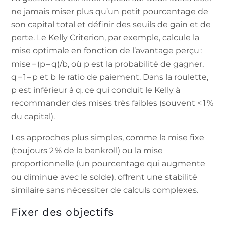
ne jamais miser plus qu’un petit pourcentage de
son capital total et définir des seuils de gain et de
perte. Le Kelly Criterion, par exemple, calcule la
mise optimale en fonction de l’avantage perçu :
mise = (p – q)/b, où p est la probabilité de gagner,
q = 1 – p et b le ratio de paiement. Dans la roulette,
p est inférieur à q, ce qui conduit le Kelly à
recommander des mises très faibles (souvent < 1 %
du capital).
Les approches plus simples, comme la mise fixe
(toujours 2 % de la bankroll) ou la mise
proportionnelle (un pourcentage qui augmente
ou diminue avec le solde), offrent une stabilité
similaire sans nécessiter de calculs complexes.
Fixer des objectifs