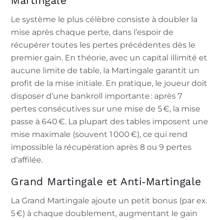
Martingale
Le système le plus célèbre consiste à doubler la
mise après chaque perte, dans l’espoir de
récupérer toutes les pertes précédentes dès le
premier gain. En théorie, avec un capital illimité et
aucune limite de table, la Martingale garantit un
profit de la mise initiale. En pratique, le joueur doit
disposer d’une bankroll importante : après 7
pertes consécutives sur une mise de 5 €, la mise
passe à 640 €. La plupart des tables imposent une
mise maximale (souvent 1 000 €), ce qui rend
impossible la récupération après 8 ou 9 pertes
d’affilée.
Grand Martingale et Anti‑Martingale
La Grand Martingale ajoute un petit bonus (par ex.
5 €) à chaque doublement, augmentant le gain