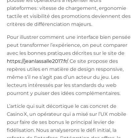
pousse les opérateurs à repenser leurs
plateformes : vitesse de chargement, ergonomie
tactile et visibilité des promotions deviennent des
critères de différenciation majeurs.
Pour illustrer comment une interface bien pensée
peut transformer l’expérience, on peut comparer
avec les bonnes pratiques décrites sur le site de
https://jeanlassalle2017.fr/
. Ce site propose des
repères utiles en matière de design responsive,
même s’il ne s’agit pas d’un acteur du jeu. Les
lecteurs intéressés par les standards du web
pourront y puiser des idées complémentaires.
L’article qui suit décortique le cas concret de
Casino X, un opérateur qui a misé sur l’UX mobile
pour faire de ses bonus le principal levier de
fidélisation. Nous analyserons le défi initial, la