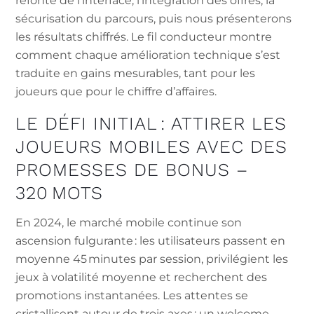
refonte de l’interface, l’intégration des offres, la
sécurisation du parcours, puis nous présenterons
les résultats chiffrés. Le fil conducteur montre
comment chaque amélioration technique s’est
traduite en gains mesurables, tant pour les
joueurs que pour le chiffre d’affaires.
LE DÉFI INITIAL : ATTIRER LES
JOUEURS MOBILES AVEC DES
PROMESSES DE BONUS –
320 MOTS
En 2024, le marché mobile continue son
ascension fulgurante : les utilisateurs passent en
moyenne 45 minutes par session, privilégient les
jeux à volatilité moyenne et recherchent des
promotions instantanées. Les attentes se
cristallisent autour de trois axes : un welcome