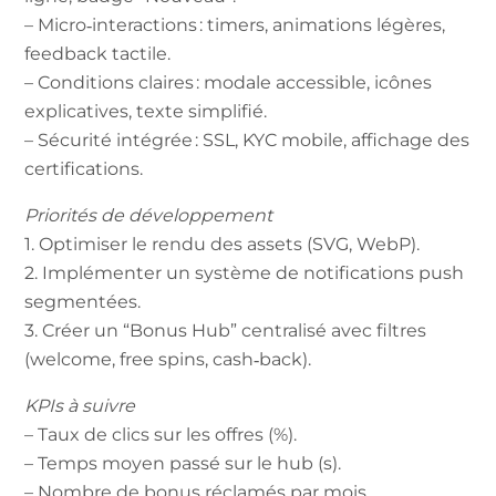
– Micro‑interactions : timers, animations légères,
feedback tactile.
– Conditions claires : modale accessible, icônes
explicatives, texte simplifié.
– Sécurité intégrée : SSL, KYC mobile, affichage des
certifications.
Priorités de développement
1. Optimiser le rendu des assets (SVG, WebP).
2. Implémenter un système de notifications push
segmentées.
3. Créer un “Bonus Hub” centralisé avec filtres
(welcome, free spins, cash‑back).
KPIs à suivre
– Taux de clics sur les offres (%).
– Temps moyen passé sur le hub (s).
– Nombre de bonus réclamés par mois.