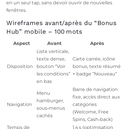
en un seul tap, sans devoir ouvrir de nouvelles
fenêtres.
Wireframes avant/après du “Bonus
Hub” mobile – 100 mots
Aspect
Avant
Après
Liste verticale,
texte dense,
Carte carrée, icône
Disposition
bouton “Voir
bonus, texte résumé
les conditions”
+ badge “Nouveau”
en bas
Barre de navigation
Menu
fixe, accès direct aux
hamburger,
Navigation
catégories
sous‑menus
(Welcome, Free
cachés
Spins, Cash‑back)
Temps de
1,4 s (optimisation