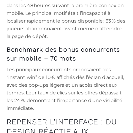
dans les 48 heures suivant la première connexion
mobile. Le principal motif était l’incapacité à
localiser rapidement le bonus disponible ; 63 % des
joueurs abandonnaient avant même d’atteindre
la page de dépôt.
Benchmark des bonus concurrents
sur mobile – 70 mots
Les principaux concurrents proposaient des
“instant‑win” de 10 € affichés dès l’écran d’accueil,
avec des pop‑ups légers et un accès direct aux
termes. Leur taux de clics sur les offres dépassait
les 24 %, démontrant l’importance d’une visibilité
immédiate.
REPENSER L’INTERFACE : DU
DESIGN RÉACTIF AUX