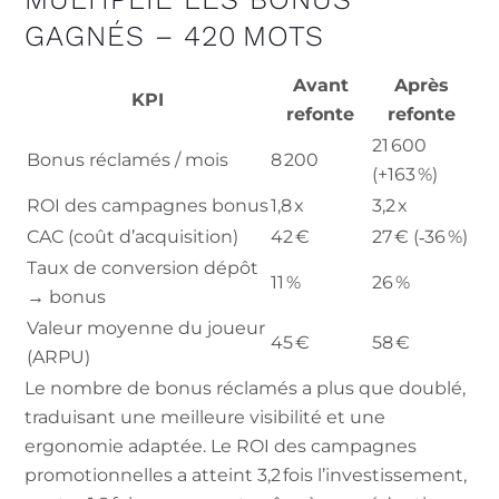
GAGNÉS – 420 MOTS
Avant
Après
KPI
refonte
refonte
21 600
Bonus réclamés / mois
8 200
(+163 %)
ROI des campagnes bonus
1,8 x
3,2 x
CAC (coût d’acquisition)
42 €
27 € (‑36 %)
Taux de conversion dépôt
11 %
26 %
→ bonus
Valeur moyenne du joueur
45 €
58 €
(ARPU)
Le nombre de bonus réclamés a plus que doublé,
traduisant une meilleure visibilité et une
ergonomie adaptée. Le ROI des campagnes
promotionnelles a atteint 3,2 fois l’investissement,