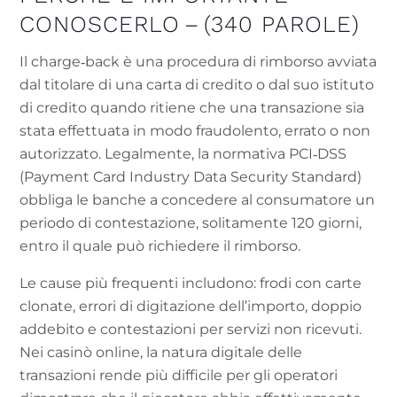
CONOSCERLO – (340 PAROLE)
Il charge‑back è una procedura di rimborso avviata
dal titolare di una carta di credito o dal suo istituto
di credito quando ritiene che una transazione sia
stata effettuata in modo fraudolento, errato o non
autorizzato. Legalmente, la normativa PCI‑DSS
(Payment Card Industry Data Security Standard)
obbliga le banche a concedere al consumatore un
periodo di contestazione, solitamente 120 giorni,
entro il quale può richiedere il rimborso.
Le cause più frequenti includono: frodi con carte
clonate, errori di digitazione dell’importo, doppio
addebito e contestazioni per servizi non ricevuti.
Nei casinò online, la natura digitale delle
transazioni rende più difficile per gli operatori