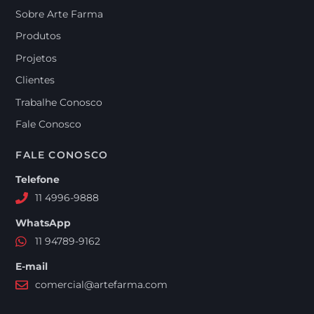
Sobre Arte Farma
Produtos
Projetos
Clientes
Trabalhe Conosco
Fale Conosco
FALE CONOSCO
Telefone
11 4996-9888
WhatsApp
11 94789-9162
E-mail
comercial@artefarma.com