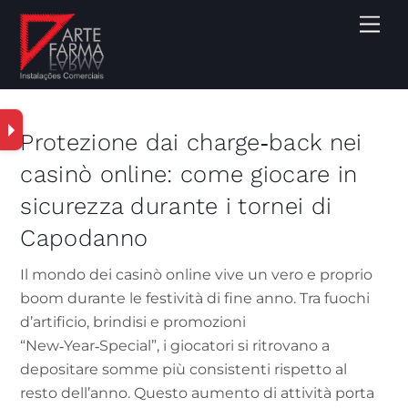
Protezione dai charge‑back nei
casinò online: come giocare in
sicurezza durante i tornei di
Capodanno
Il mondo dei casinò online vive un vero e proprio
boom durante le festività di fine anno. Tra fuochi
d’artificio, brindisi e promozioni
“New‑Year‑Special”, i giocatori si ritrovano a
depositare somme più consistenti rispetto al
resto dell’anno. Questo aumento di attività porta