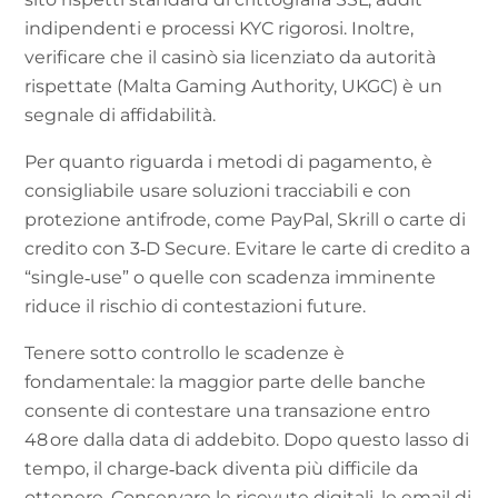
indipendenti e processi KYC rigorosi. Inoltre,
verificare che il casinò sia licenziato da autorità
rispettate (Malta Gaming Authority, UKGC) è un
segnale di affidabilità.
Per quanto riguarda i metodi di pagamento, è
consigliabile usare soluzioni tracciabili e con
protezione antifrode, come PayPal, Skrill o carte di
credito con 3‑D Secure. Evitare le carte di credito a
“single‑use” o quelle con scadenza imminente
riduce il rischio di contestazioni future.
Tenere sotto controllo le scadenze è
fondamentale: la maggior parte delle banche
consente di contestare una transazione entro
48 ore dalla data di addebito. Dopo questo lasso di
tempo, il charge‑back diventa più difficile da
ottenere. Conservare le ricevute digitali, le email di