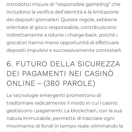
introdotto misure di “responsible gambling” che
includono la verifica dell’identità e la limitazione
dei depositi giornalieri. Queste regole, sebbene
orientate al gioco responsabile, contribuiscono
indirettamente a ridurre i charge‑back, poiché i
giocatori hanno meno opportunità di effettuare
depositi impulsivi e successivamente contestarli.
6. FUTURO DELLA SICUREZZA
DEI PAGAMENTI NEI CASINÒ
ONLINE – (380 PAROLE)
Le tecnologie emergenti promettono di
trasformare radicalmente il modo in cui i casinò
gestiscono i pagamenti. La blockchain, con la sua
natura immutabile, permette di tracciare ogni
movimento di fondi in tempo reale, eliminando la