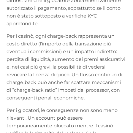
dimostrare che il giocatore abbia effettivamente
autorizzato il pagamento, soprattutto se il conto
non è stato sottoposto a verifiche KYC
approfondite.
Per i casinò, ogni charge‑back rappresenta un
costo diretto (l’importo della transazione più
eventuali commissioni) e un impatto indiretto:
perdita di liquidità, aumento dei premi assicurativi
e, nei casi più gravi, la possibilità di vedersi
revocare la licenza di gioco. Un flusso continuo di
charge‑back può anche far scattare meccanismi
di “charge‑back ratio” imposti dai processor, con
conseguenti penali economiche.
Per i giocatori, le conseguenze non sono meno
rilevanti. Un account può essere
temporaneamente bloccato mentre il casinò