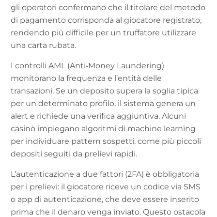
gli operatori confermano che il titolare del metodo
di pagamento corrisponda al giocatore registrato,
rendendo più difficile per un truffatore utilizzare
una carta rubata.
I controlli AML (Anti‑Money Laundering)
monitorano la frequenza e l’entità delle
transazioni. Se un deposito supera la soglia tipica
per un determinato profilo, il sistema genera un
alert e richiede una verifica aggiuntiva. Alcuni
casinò impiegano algoritmi di machine learning
per individuare pattern sospetti, come più piccoli
depositi seguiti da prelievi rapidi.
L’autenticazione a due fattori (2FA) è obbligatoria
per i prelievi: il giocatore riceve un codice via SMS
o app di autenticazione, che deve essere inserito
prima che il denaro venga inviato. Questo ostacola