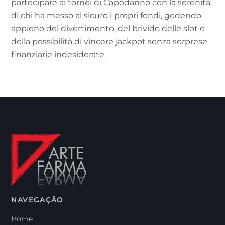
partecipare ai tornei di Capodanno con la serenità
di chi ha messo al sicuro i propri fondi, godendo
appieno del divertimento, del brivido delle slot e
della possibilità di vincere jackpot senza sorprese
finanziarie indesiderate.
NAVEGAÇÃO
Home