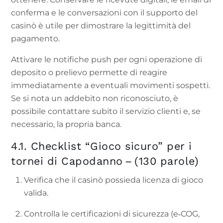
conferma e le conversazioni con il supporto del
casinò è utile per dimostrare la legittimità del
pagamento.
Attivare le notifiche push per ogni operazione di
deposito o prelievo permette di reagire
immediatamente a eventuali movimenti sospetti.
Se si nota un addebito non riconosciuto, è
possibile contattare subito il servizio clienti e, se
necessario, la propria banca.
4.1. Checklist “Gioco sicuro” per i
tornei di Capodanno – (130 parole)
Verifica che il casinò possieda licenza di gioco
valida.
Controlla le certificazioni di sicurezza (e‑COG,