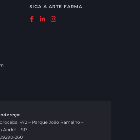
SIGA A ARTE FARMA
om
Endereço
:
Sorocaba, 472 – Parque João Ramalho –
o André – SP
09290-260