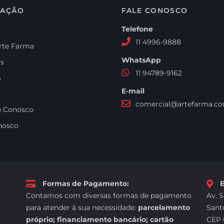
GAÇÃO
FALE CONOSCO
Telefone
11 4996-9888
rte Farma
WhatsApp
os
11 94789-9162
s
E-mail
comercial@artefarma.c
e Conosco
nosco
Formas de Pagamento
:
Contamos com diversas formas de pagamento
Av. 
para atender à sua necessidade:
parcelamento
Sant
próprio; financiamento bancário; cartão
CEP 