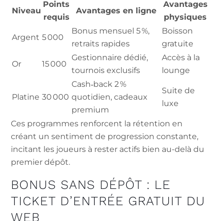
Points
Avantages
Niveau
Avantages en ligne
requis
physiques
Bonus mensuel 5 %,
Boisson
Argent
5 000
retraits rapides
gratuite
Gestionnaire dédié,
Accès à la
Or
15 000
tournois exclusifs
lounge
Cash‑back 2 %
Suite de
Platine
30 000
quotidien, cadeaux
luxe
premium
Ces programmes renforcent la rétention en
créant un sentiment de progression constante,
incitant les joueurs à rester actifs bien au-delà du
premier dépôt.
BONUS SANS DÉPÔT : LE
TICKET D’ENTRÉE GRATUIT DU
WEB