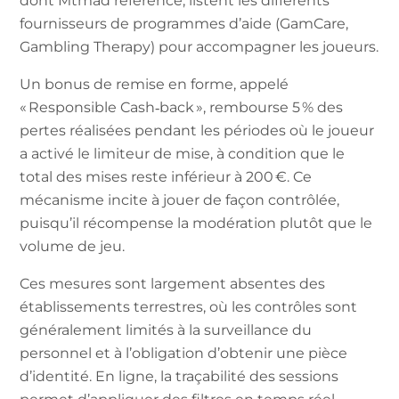
dont Mtmad référence, listent les différents
fournisseurs de programmes d’aide (GamCare,
Gambling Therapy) pour accompagner les joueurs.
Un bonus de remise en forme, appelé
« Responsible Cash‑back », rembourse 5 % des
pertes réalisées pendant les périodes où le joueur
a activé le limiteur de mise, à condition que le
total des mises reste inférieur à 200 €. Ce
mécanisme incite à jouer de façon contrôlée,
puisqu’il récompense la modération plutôt que le
volume de jeu.
Ces mesures sont largement absentes des
établissements terrestres, où les contrôles sont
généralement limités à la surveillance du
personnel et à l’obligation d’obtenir une pièce
d’identité. En ligne, la traçabilité des sessions