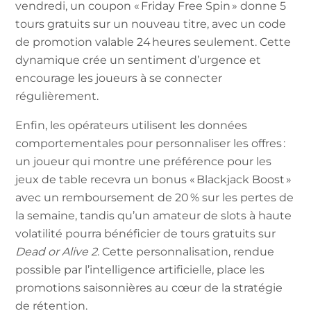
vendredi, un coupon « Friday Free Spin » donne 5
tours gratuits sur un nouveau titre, avec un code
de promotion valable 24 heures seulement. Cette
dynamique crée un sentiment d’urgence et
encourage les joueurs à se connecter
régulièrement.
Enfin, les opérateurs utilisent les données
comportementales pour personnaliser les offres :
un joueur qui montre une préférence pour les
jeux de table recevra un bonus « Blackjack Boost »
avec un remboursement de 20 % sur les pertes de
la semaine, tandis qu’un amateur de slots à haute
volatilité pourra bénéficier de tours gratuits sur
Dead or Alive 2
. Cette personnalisation, rendue
possible par l’intelligence artificielle, place les
promotions saisonnières au cœur de la stratégie
de rétention.