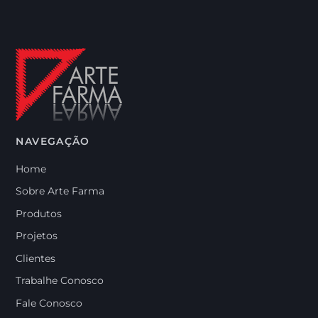
NAVEGAÇÃO
Home
Sobre Arte Farma
Produtos
Projetos
Clientes
Trabalhe Conosco
Fale Conosco