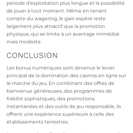
période d’exploitation plus longue et la possibilité
de jouer à tout moment. Même en tenant
compte du wagering, le gain espéré reste
largement plus attractif que la promotion
physique, qui se limite à un avantage immédiat
mais modeste.
CONCLUSION
Les bonus numériques sont devenus le levier
principal de la domination des casinos en ligne sur
le marché du jeu. En combinant des offres de
bienvenue généreuses, des programmes de
fidélité sophistiqués, des promotions
instantanées et des outils de jeu responsable, ils
offrent une expérience supérieure à celle des
établissements terrestres.