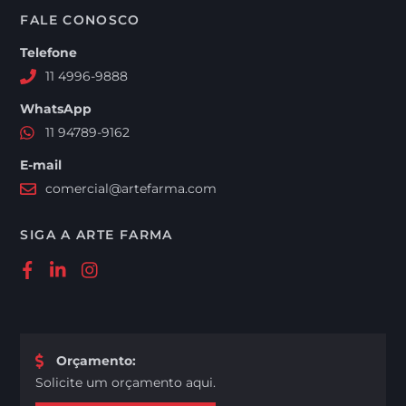
FALE CONOSCO
Telefone
11 4996-9888
WhatsApp
11 94789-9162
E-mail
comercial@artefarma.com
SIGA A ARTE FARMA
Orçamento
:
Solicite um orçamento aqui.