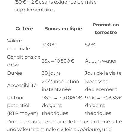
(50 € + 2 €), sans exigence de mise
supplémentaire.
Promotion
Critère
Bonus en ligne
terrestre
Valeur
300 €
52 €
nominale
Conditions de
35x = 10 500 €
Aucun wager
mise
Durée
30 jours
Jour de la visite
24/7, inscription
Nécessite
Accessibilité
instantanée
déplacement
Retour
96 % → ~10 080 €
93 % → ~48,36 €
potentiel
de gains
de gains
(RTP moyen)
théoriques
théoriques
L’interprétation est claire : le bonus en ligne offre
une valeur nominale six fois supérieure, une