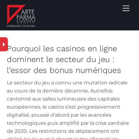
Pourquoi les casinos en ligne
dominent le secteur du jeu :
l’essor des bonus numériques
Le secteur du jeu a connu une mutation radicale
au cours de la dernière décennie. Autrefois
cantonné aux salles lumineuses des capitales
européennes, le casino s’est progressivement
digitalisé, poussé d’abord par les avancées
technologiques puis amplifié par la crise sanitaire
de 2020. Les restrictions de déplacement ont