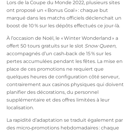
Lors de la Coupe du Monde 2022, plusieurs sites
ont proposé un « Bonus Goal » : chaque but
marqué dans les matchs officiels déclenchait un
boost de 10 % sur les dépôts effectués ce jour-là.
À l’occasion de Noël, le « Winter Wonderland » a
offert 50 tours gratuits sur le slot
Snow Queen
,
accompagnés d’un cash‑back de 15 % sur les
pertes accumulées pendant les fêtes. La mise en
place de ces promotions ne requiert que
quelques heures de configuration côté serveur,
contrairement aux casinos physiques qui doivent
planifier des décorations, du personnel
supplémentaire et des offres limitées à leur
localisation.
La rapidité d’adaptation se traduit également par
des micro‑promotions hebdomadaires : chaque