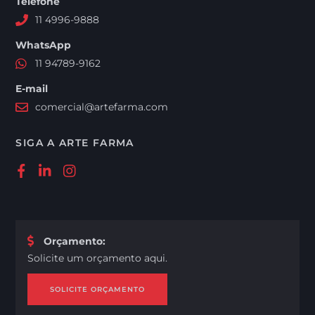
Telefone
11 4996-9888
WhatsApp
11 94789-9162
E-mail
comercial@artefarma.com
SIGA A ARTE FARMA
Orçamento
:
Solicite um orçamento aqui.
SOLICITE ORÇAMENTO