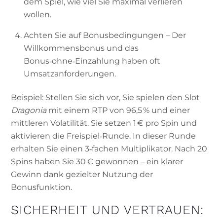
dem Spiel, wie viel Sie maximal verlieren
wollen.
Achten Sie auf Bonusbedingungen – Der
Willkommensbonus und das
Bonus‑ohne‑Einzahlung haben oft
Umsatzanforderungen.
Beispiel: Stellen Sie sich vor, Sie spielen den Slot
Dragonia
mit einem RTP von 96,5 % und einer
mittleren Volatilität. Sie setzen 1 € pro Spin und
aktivieren die Freispiel‑Runde. In dieser Runde
erhalten Sie einen 3‑fachen Multiplikator. Nach 20
Spins haben Sie 30 € gewonnen – ein klarer
Gewinn dank gezielter Nutzung der
Bonusfunktion.
SICHERHEIT UND VERTRAUEN: