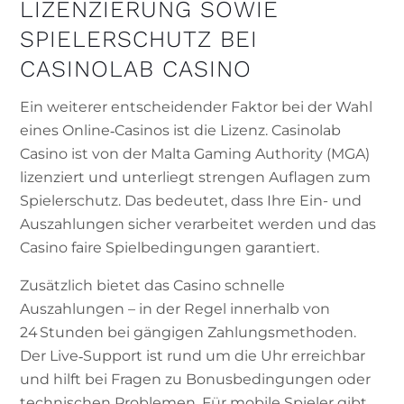
LIZENZIERUNG SOWIE
SPIELERSCHUTZ BEI
CASINOLAB CASINO
Ein weiterer entscheidender Faktor bei der Wahl
eines Online‑Casinos ist die Lizenz. Casinolab
Casino ist von der Malta Gaming Authority (MGA)
lizenziert und unterliegt strengen Auflagen zum
Spielerschutz. Das bedeutet, dass Ihre Ein- und
Auszahlungen sicher verarbeitet werden und das
Casino faire Spielbedingungen garantiert.
Zusätzlich bietet das Casino schnelle
Auszahlungen – in der Regel innerhalb von
24 Stunden bei gängigen Zahlungsmethoden.
Der Live‑Support ist rund um die Uhr erreichbar
und hilft bei Fragen zu Bonusbedingungen oder
technischen Problemen. Für mobile Spieler gibt