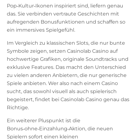
Pop‑Kultur‑Ikonen inspiriert sind, liefern genau
das. Sie verbinden vertraute Geschichten mit
aufregenden Bonusfunktionen und schaffen so
ein immersives Spielgefühl.
Im Vergleich zu klassischen Slots, die nur bunte
Symbole zeigen, setzen Casinolab Casino auf
hochwertige Grafiken, originale Soundtracks und
exklusive Features. Das macht den Unterschied
zu vielen anderen Anbietern, die nur generische
Spiele anbieten. Wer also nach einem Casino
sucht, das sowohl visuell als auch spielerisch
begeistert, findet bei Casinolab Casino genau das
Richtige.
Ein weiterer Pluspunkt ist die
Bonus‑ohne‑Einzahlung‑Aktion, die neuen
Spielern sofort einen kleinen