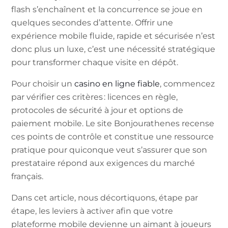
flash s’enchaînent et la concurrence se joue en
quelques secondes d’attente. Offrir une
expérience mobile fluide, rapide et sécurisée n’est
donc plus un luxe, c’est une nécessité stratégique
pour transformer chaque visite en dépôt.
Pour choisir un
casino en ligne fiable
, commencez
par vérifier ces critères : licences en règle,
protocoles de sécurité à jour et options de
paiement mobile. Le site Bonjourathenes recense
ces points de contrôle et constitue une ressource
pratique pour quiconque veut s’assurer que son
prestataire répond aux exigences du marché
français.
Dans cet article, nous décortiquons, étape par
étape, les leviers à activer afin que votre
plateforme mobile devienne un aimant à joueurs