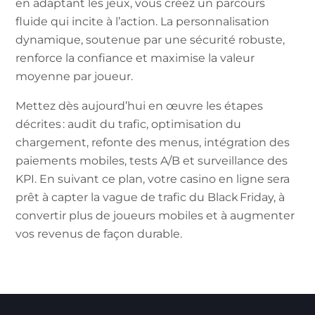
en adaptant les jeux, vous créez un parcours
fluide qui incite à l’action. La personnalisation
dynamique, soutenue par une sécurité robuste,
renforce la confiance et maximise la valeur
moyenne par joueur.
Mettez dès aujourd’hui en œuvre les étapes
décrites : audit du trafic, optimisation du
chargement, refonte des menus, intégration des
paiements mobiles, tests A/B et surveillance des
KPI. En suivant ce plan, votre casino en ligne sera
prêt à capter la vague de trafic du Black Friday, à
convertir plus de joueurs mobiles et à augmenter
vos revenus de façon durable.