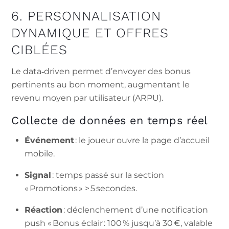
6. PERSONNALISATION
DYNAMIQUE ET OFFRES
CIBLÉES
Le data‑driven permet d’envoyer des bonus
pertinents au bon moment, augmentant le
revenu moyen par utilisateur (ARPU).
Collecte de données en temps réel
Événement
: le joueur ouvre la page d’accueil
mobile.
Signal
: temps passé sur la section
« Promotions » > 5 secondes.
Réaction
: déclenchement d’une notification
push « Bonus éclair : 100 % jusqu’à 30 €, valable