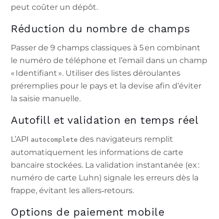
peut coûter un dépôt.
Réduction du nombre de champs
Passer de 9 champs classiques à 5 en combinant
le numéro de téléphone et l’email dans un champ
« Identifiant ». Utiliser des listes déroulantes
préremplies pour le pays et la devise afin d’éviter
la saisie manuelle.
Autofill et validation en temps réel
L’API
des navigateurs remplit
autocomplete
automatiquement les informations de carte
bancaire stockées. La validation instantanée (ex :
numéro de carte Luhn) signale les erreurs dès la
frappe, évitant les allers‑retours.
Options de paiement mobile