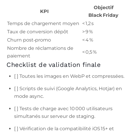
Objectif
KPI
Black Friday
Temps de chargement moyen
< 1,2 s
Taux de conversion dépôt
> 9 %
Churn post‑promo
< 4 %
Nombre de réclamations de
< 0,5 %
paiement
Checklist de validation finale
[ ] Toutes les images en WebP et compressées.
[ ] Scripts de suivi (Google Analytics, Hotjar) en
mode async.
[ ] Tests de charge avec 10 000 utilisateurs
simultanés sur serveur de staging.
[ ] Vérification de la compatibilité iOS 15+ et