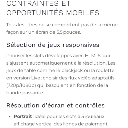
CONTRAINTES ET
OPPORTUNITÉS MOBILES
Tous les titres ne se comportent pas de la même
façon sur un écran de 5,5 pouces.
Sélection de jeux responsives
Prioriser les slots développés avec HTML5, qui
s’ajustent automatiquement à la résolution. Les
jeux de table comme le blackjack ou la roulette
en version Live : choisir des flux vidéo adaptatifs
(720p/1080p) qui basculent en fonction de la
bande passante.
Résolution d’écran et contrôles
Portrait
: idéal pour les slots à 5 rouleaux,
affichage vertical des lignes de paiement.