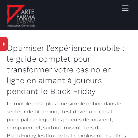
Optimiser l’expérience mobile :
le guide complet pour
transformer votre casino en
ligne en aimant à joueurs
pendant le Black Friday
Le mobile n’est plus une simple option dans le
secteur de l’iGaming ; il est devenu le canal
principal par lequel les joueurs découvrent,
comparent et, surtout, misent. Lors du
Black Friday, les flux de trafic explosent, les offres