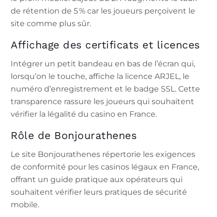
de rétention de 5 % car les joueurs perçoivent le
site comme plus sûr.
Affichage des certificats et licences
Intégrer un petit bandeau en bas de l’écran qui,
lorsqu’on le touche, affiche la licence ARJEL, le
numéro d’enregistrement et le badge SSL. Cette
transparence rassure les joueurs qui souhaitent
vérifier la légalité du casino en France.
Rôle de Bonjourathenes
Le site Bonjourathenes répertorie les exigences
de conformité pour les casinos légaux en France,
offrant un guide pratique aux opérateurs qui
souhaitent vérifier leurs pratiques de sécurité
mobile.