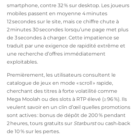
smartphone, contre 32 % sur desktop. Les joueurs
mobiles passent en moyenne 4 minutes
12 secondes sur le site, mais ce chiffre chute à
2 minutes 30 secondes lorsqu’une page met plus
de 3 secondes à charger. Cette impatience se
traduit par une exigence de rapidité extrême et
une recherche d’offres immédiatement
exploitables.
Premièrement, les utilisateurs consultent le
catalogue de jeux en mode « scroll » rapide,
cherchant des titres à forte volatilité comme
Mega Moolah ou des slots à RTP élevé (≥ 96 %). Ils
veulent savoir en un clin d’œil quelles promotions
sont actives : bonus de dépôt de 200 % pendant
2 heures, tours gratuits sur
Starburst
ou cash‑back
de 10 % sur les pertes.