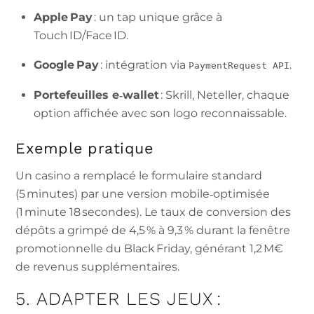
Apple Pay
: un tap unique grâce à
Touch ID/Face ID.
Google Pay
: intégration via
.
PaymentRequest API
Portefeuilles e‑wallet
: Skrill, Neteller, chaque
option affichée avec son logo reconnaissable.
Exemple pratique
Un casino a remplacé le formulaire standard
(5 minutes) par une version mobile‑optimisée
(1 minute 18 secondes). Le taux de conversion des
dépôts a grimpé de 4,5 % à 9,3 % durant la fenêtre
promotionnelle du Black Friday, générant 1,2 M€
de revenus supplémentaires.
5. ADAPTER LES JEUX :