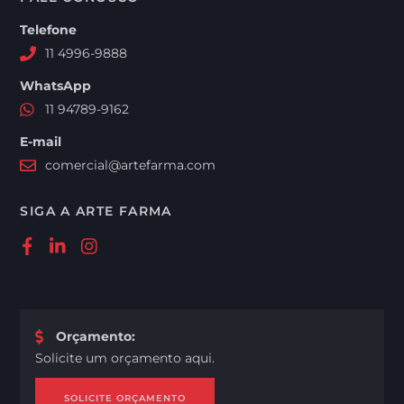
Telefone
11 4996-9888
WhatsApp
11 94789-9162
E-mail
comercial@artefarma.com
SIGA A ARTE FARMA
Orçamento
:
Solicite um orçamento aqui.
SOLICITE ORÇAMENTO