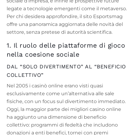
sociale d’impresa, e infine le prospettive future
legate a tecnologie emergenti come il metaverso.
Per chi desidera approfondire, il sito Esportsmag
offre una panoramica aggiornata delle novità del
settore, senza pretese di autorità scientifica.
1. Il ruolo delle piattaforme di gioco
nella coesione sociale
DAL “SOLO DIVERTIMENTO” AL “BENEFICIO
COLLETTIVO”
Nel 2005 i casinò online erano visti quasi
esclusivamente come un’alternativa alle sale
fisiche, con un focus sul divertimento immediato.
Oggi, la maggior parte dei migliori casino online
ha aggiunto una dimensione di beneficio
collettivo: programmi di fedeltà che includono
donazioni a enti benefici, tornei con premi