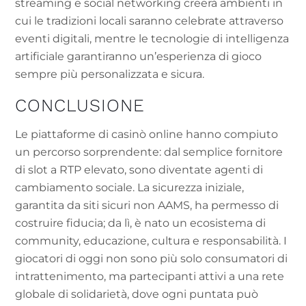
streaming e social networking creerà ambienti in
cui le tradizioni locali saranno celebrate attraverso
eventi digitali, mentre le tecnologie di intelligenza
artificiale garantiranno un’esperienza di gioco
sempre più personalizzata e sicura.
CONCLUSIONE
Le piattaforme di casinò online hanno compiuto
un percorso sorprendente: dal semplice fornitore
di slot a RTP elevato, sono diventate agenti di
cambiamento sociale. La sicurezza iniziale,
garantita da siti sicuri non AAMS, ha permesso di
costruire fiducia; da lì, è nato un ecosistema di
community, educazione, cultura e responsabilità. I
giocatori di oggi non sono più solo consumatori di
intrattenimento, ma partecipanti attivi a una rete
globale di solidarietà, dove ogni puntata può