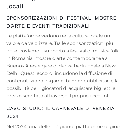
locali
SPONSORIZZAZIONI DI FESTIVAL, MOSTRE
D’ARTE E EVENTI TRADIZIONALI
Le piattaforme vedono nella cultura locale un
valore da valorizzare. Tra le sponsorizzazioni più
note troviamo il supporto a festival di musica folk
in Romania, mostre d’arte contemporanea a
Buenos Aires e gare di danza tradizionale a New
Delhi. Questi accordi includono la diffusione di
contenuti video in‑game, banner pubblicitari e la
possibilità per i giocatori di acquistare biglietti a
prezzo scontato attraverso il proprio account.
CASO STUDIO: IL CARNEVALE DI VENEZIA
2024
Nel 2024, una delle più grandi piattaforme di gioco