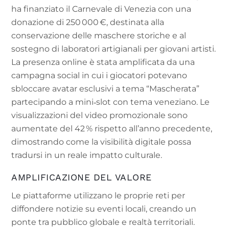
ha finanziato il Carnevale di Venezia con una
donazione di 250 000 €, destinata alla
conservazione delle maschere storiche e al
sostegno di laboratori artigianali per giovani artisti.
La presenza online è stata amplificata da una
campagna social in cui i giocatori potevano
sbloccare avatar esclusivi a tema “Mascherata”
partecipando a mini‑slot con tema veneziano. Le
visualizzazioni del video promozionale sono
aumentate del 42 % rispetto all’anno precedente,
dimostrando come la visibilità digitale possa
tradursi in un reale impatto culturale.
AMPLIFICAZIONE DEL VALORE
Le piattaforme utilizzano le proprie reti per
diffondere notizie su eventi locali, creando un
ponte tra pubblico globale e realtà territoriali.