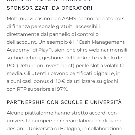
SPONSORIZZATI DA OPERATORI
Molti nuovi casino non AAMS hanno lanciato corsi
di finanza personale gratuiti, accessibili
direttamente dal pannello di controllo
dell’account. Un esempio è il “Cash Management
Academy” di PlayFusion, che offre webinar mensili
su budgeting, gestione del bankroll e calcolo del
ROI (Return on Investment) per le slot a volatilità
media. Gli utenti ricevono certificati digitali e, in
alcuni casi, bonus di 10 € da utilizzare su giochi
con RTP superiore al 97 %.
PARTNERSHIP CON SCUOLE E UNIVERSITÀ
Alcune piattaforme hanno stretto accordi con
università europee per creare laboratori di game
design. L’Università di Bologna, in collaborazione