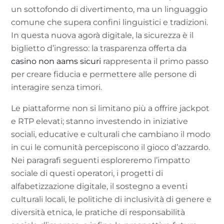
un sottofondo di divertimento, ma un linguaggio
comune che supera confini linguistici e tradizioni.
In questa nuova agorà digitale, la sicurezza è il
biglietto d’ingresso: la trasparenza offerta da
casino non aams sicuri
rappresenta il primo passo
per creare fiducia e permettere alle persone di
interagire senza timori.
Le piattaforme non si limitano più a offrire jackpot
e RTP elevati; stanno investendo in iniziative
sociali, educative e culturali che cambiano il modo
in cui le comunità percepiscono il gioco d’azzardo.
Nei paragrafi seguenti esploreremo l’impatto
sociale di questi operatori, i progetti di
alfabetizzazione digitale, il sostegno a eventi
culturali locali, le politiche di inclusività di genere e
diversità etnica, le pratiche di responsabilità