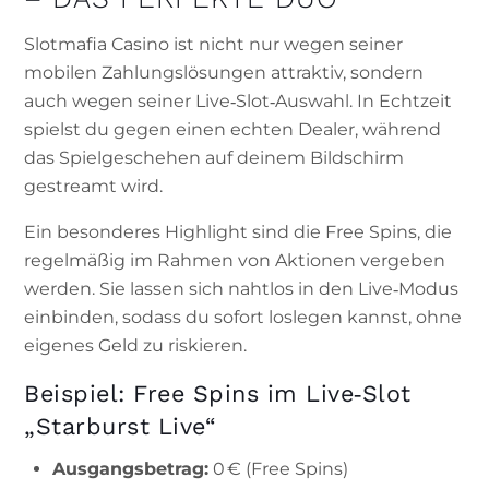
Slotmafia Casino ist nicht nur wegen seiner
mobilen Zahlungslösungen attraktiv, sondern
auch wegen seiner Live‑Slot‑Auswahl. In Echtzeit
spielst du gegen einen echten Dealer, während
das Spielgeschehen auf deinem Bildschirm
gestreamt wird.
Ein besonderes Highlight sind die Free Spins, die
regelmäßig im Rahmen von Aktionen vergeben
werden. Sie lassen sich nahtlos in den Live‑Modus
einbinden, sodass du sofort loslegen kannst, ohne
eigenes Geld zu riskieren.
Beispiel: Free Spins im Live‑Slot
„Starburst Live“
Ausgangsbetrag:
0 € (Free Spins)