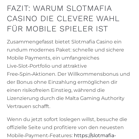
FAZIT: WARUM SLOTMAFIA
CASINO DIE CLEVERE WAHL
FÜR MOBILE SPIELER IST
Zusammengefasst bietet Slotmafia Casino ein
rundum modernes Paket: schnelle und sichere
Mobile Payments, ein umfangreiches
Live‑Slot‑Portfolio und attraktive
Free‑Spin‑Aktionen. Der Willkommensbonus und
der Bonus ohne Einzahlung ermöglichen dir
einen risikofreien Einstieg, während die
Lizenzierung durch die Malta Gaming Authority
Vertrauen schafft.
Wenn du jetzt sofort loslegen willst, besuche die
offizielle Seite und profitiere von den neuesten
Mobile‑Payment‑Features:
https://slotmafia-