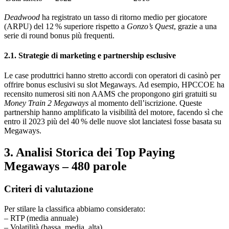
Deadwood
ha registrato un tasso di ritorno medio per giocatore
(ARPU) del 12 % superiore rispetto a
Gonzo’s Quest
, grazie a una
serie di round bonus più frequenti.
2.1. Strategie di marketing e partnership esclusive
Le case produttrici hanno stretto accordi con operatori di casinò per
offrire bonus esclusivi su slot Megaways. Ad esempio, HPCCOE ha
recensito numerosi siti non AAMS che propongono giri gratuiti su
Money Train 2 Megaways
al momento dell’iscrizione. Queste
partnership hanno amplificato la visibilità del motore, facendo sì che
entro il 2023 più del 40 % delle nuove slot lanciatesi fosse basata su
Megaways.
3. Analisi Storica dei Top Paying
Megaways – 480 parole
Criteri di valutazione
Per stilare la classifica abbiamo considerato:
– RTP (media annuale)
– Volatilità (bassa, media, alta)