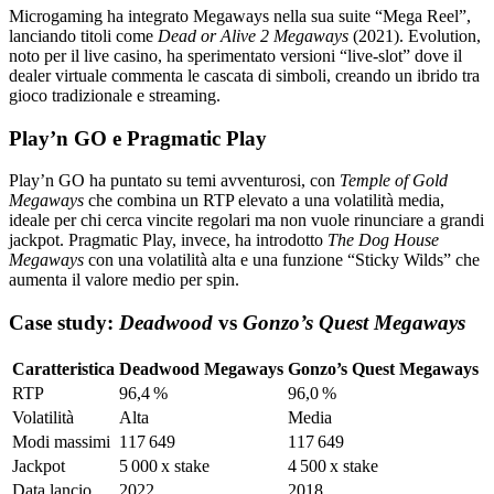
Microgaming ha integrato Megaways nella sua suite “Mega Reel”,
lanciando titoli come
Dead or Alive 2 Megaways
(2021). Evolution,
noto per il live casino, ha sperimentato versioni “live‑slot” dove il
dealer virtuale commenta le cascata di simboli, creando un ibrido tra
gioco tradizionale e streaming.
Play’n GO e Pragmatic Play
Play’n GO ha puntato su temi avventurosi, con
Temple of Gold
Megaways
che combina un RTP elevato a una volatilità media,
ideale per chi cerca vincite regolari ma non vuole rinunciare a grandi
jackpot. Pragmatic Play, invece, ha introdotto
The Dog House
Megaways
con una volatilità alta e una funzione “Sticky Wilds” che
aumenta il valore medio per spin.
Case study:
Deadwood
vs
Gonzo’s Quest Megaways
Caratteristica
Deadwood Megaways
Gonzo’s Quest Megaways
RTP
96,4 %
96,0 %
Volatilità
Alta
Media
Modi massimi
117 649
117 649
Jackpot
5 000 x stake
4 500 x stake
Data lancio
2022
2018