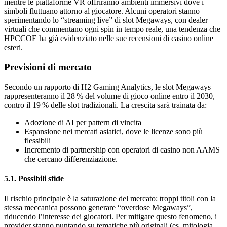
mentre le piattaforme VR offriranno ambienti immersivi dove i
simboli fluttuano attorno al giocatore. Alcuni operatori stanno
sperimentando lo “streaming live” di slot Megaways, con dealer
virtuali che commentano ogni spin in tempo reale, una tendenza che
HPCCOE ha già evidenziato nelle sue recensioni di casino online
esteri.
Previsioni di mercato
Secondo un rapporto di H2 Gaming Analytics, le slot Megaways
rappresenteranno il 28 % del volume di gioco online entro il 2030,
contro il 19 % delle slot tradizionali. La crescita sarà trainata da:
Adozione di AI per pattern di vincita
Espansione nei mercati asiatici, dove le licenze sono più
flessibili
Incremento di partnership con operatori di casino non AAMS
che cercano differenziazione.
5.1. Possibili sfide
Il rischio principale è la saturazione del mercato: troppi titoli con la
stessa meccanica possono generare “overdose Megaways”,
riducendo l’interesse dei giocatori. Per mitigare questo fenomeno, i
provider stanno puntando su tematiche più originali (es. mitologia