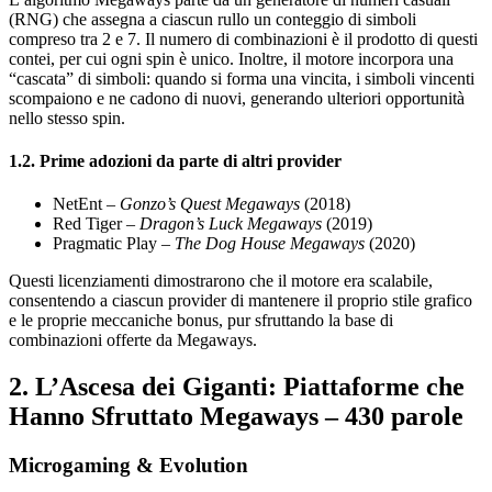
(RNG) che assegna a ciascun rullo un conteggio di simboli
compreso tra 2 e 7. Il numero di combinazioni è il prodotto di questi
contei, per cui ogni spin è unico. Inoltre, il motore incorpora una
“cascata” di simboli: quando si forma una vincita, i simboli vincenti
scompaiono e ne cadono di nuovi, generando ulteriori opportunità
nello stesso spin.
1.2. Prime adozioni da parte di altri provider
NetEnt –
Gonzo’s Quest Megaways
(2018)
Red Tiger –
Dragon’s Luck Megaways
(2019)
Pragmatic Play –
The Dog House Megaways
(2020)
Questi licenziamenti dimostrarono che il motore era scalabile,
consentendo a ciascun provider di mantenere il proprio stile grafico
e le proprie meccaniche bonus, pur sfruttando la base di
combinazioni offerte da Megaways.
2. L’Ascesa dei Giganti: Piattaforme che
Hanno Sfruttato Megaways – 430 parole
Microgaming & Evolution