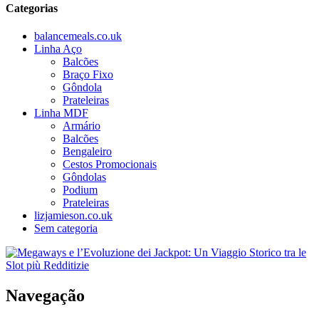
Categorias
balancemeals.co.uk
Linha Aço
Balcões
Braço Fixo
Gôndola
Prateleiras
Linha MDF
Armário
Balcões
Bengaleiro
Cestos Promocionais
Gôndolas
Podium
Prateleiras
lizjamieson.co.uk
Sem categoria
Navegação