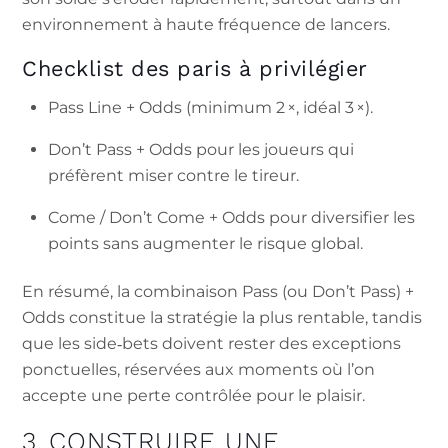
environnement à haute fréquence de lancers.
Checklist des paris à privilégier
Pass Line + Odds (minimum 2 ×, idéal 3 ×).
Don’t Pass + Odds pour les joueurs qui
préfèrent miser contre le tireur.
Come / Don’t Come + Odds pour diversifier les
points sans augmenter le risque global.
En résumé, la combinaison Pass (ou Don’t Pass) +
Odds constitue la stratégie la plus rentable, tandis
que les side‑bets doivent rester des exceptions
ponctuelles, réservées aux moments où l’on
accepte une perte contrôlée pour le plaisir.
3. CONSTRUIRE UNE