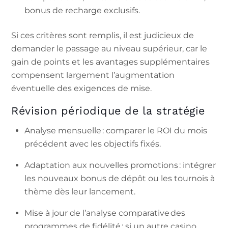
bonus de recharge exclusifs.
Si ces critères sont remplis, il est judicieux de
demander le passage au niveau supérieur, car le
gain de points et les avantages supplémentaires
compensent largement l’augmentation
éventuelle des exigences de mise.
Révision périodique de la stratégie
Analyse mensuelle : comparer le ROI du mois
précédent avec les objectifs fixés.
Adaptation aux nouvelles promotions : intégrer
les nouveaux bonus de dépôt ou les tournois à
thème dès leur lancement.
Mise à jour de l’analyse comparative des
programmes de fidélité : si un autre casino