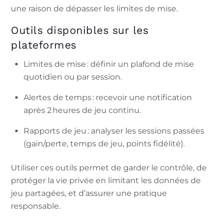
une raison de dépasser les limites de mise.
Outils disponibles sur les
plateformes
Limites de mise : définir un plafond de mise
quotidien ou par session.
Alertes de temps : recevoir une notification
après 2 heures de jeu continu.
Rapports de jeu : analyser les sessions passées
(gain/perte, temps de jeu, points fidélité).
Utiliser ces outils permet de garder le contrôle, de
protéger la vie privée en limitant les données de
jeu partagées, et d’assurer une pratique
responsable.