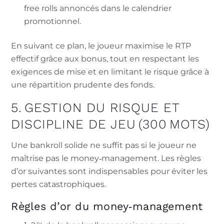
free rolls annoncés dans le calendrier
promotionnel.
En suivant ce plan, le joueur maximise le RTP
effectif grâce aux bonus, tout en respectant les
exigences de mise et en limitant le risque grâce à
une répartition prudente des fonds.
5. GESTION DU RISQUE ET
DISCIPLINE DE JEU (300 MOTS)
Une bankroll solide ne suffit pas si le joueur ne
maîtrise pas le money‑management. Les règles
d’or suivantes sont indispensables pour éviter les
pertes catastrophiques.
Règles d’or du money‑management