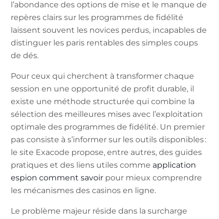
l’abondance des options de mise et le manque de
repères clairs sur les programmes de fidélité
laissent souvent les novices perdus, incapables de
distinguer les paris rentables des simples coups
de dés.
Pour ceux qui cherchent à transformer chaque
session en une opportunité de profit durable, il
existe une méthode structurée qui combine la
sélection des meilleures mises avec l’exploitation
optimale des programmes de fidélité. Un premier
pas consiste à s’informer sur les outils disponibles :
le site Exacode propose, entre autres, des guides
pratiques et des liens utiles comme
application
espion comment savoir
pour mieux comprendre
les mécanismes des casinos en ligne.
Le problème majeur réside dans la surcharge