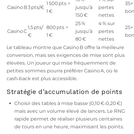
1 500 pts =
35×
Casino B
3 pts/€
jusqu’à
pertes
1 €
bo
150 €
nettes
25 %
4 % sur
1,5 pts/
800 pts =
25×
Casino C
jusqu’à
pertes
€
1 €
bo
80 €
nettes
Le tableau montre que Casino B offre la meilleure
conversion, mais ses exigences de mise sont plus
élevées. Un joueur qui mise fréquemment de
petites sommes pourra préférer Casino A, où le
cash‑back est plus accessible.
Stratégie d’accumulation de points
Choisir des tables à mise basse (0,10 €‑0,20 €)
mais avec un volume élevé de lancers. Le RNG
rapide permet de réaliser plusieurs centaines
de tours en une heure, maximisant les points.