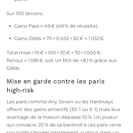
Sur 100 lancers :
Gains Pass ≈ 49 € (49 % de réussite).
Gains Odds ≈ 70 × 0,492 × 30 € ≈ 1 032 €.
Total misé = 10 € × 100 + 30 € × 70 = 1 000 €.
Retour ≈ 1 081 €, soit un ROI de +8,1 % grâce aux
Odds.
Mise en garde contre les paris
high‑risk
Les paris comme Any Seven ou les Hardways
offrent des gains attractifs (30 : 1 ou 9 : 1) mais leur
avantage de la maison dépasse 10 %. Un joueur
qui consacre 20 % de sa bankroll à ces paris verra
son solde s’éroder rapidement, surtout dans un