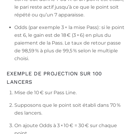
le pari reste actif jusqu’à ce que le point soit
répété ou qu’un 7 apparaisse.
Odds (par exemple 3 × la mise Pass) : si le point
est 6, le gain est de 18 € (3 × 6) en plus du
paiement de la Pass. Le taux de retour passe
de 98,59 % à plus de 99,5 % selon le multiple
choisi.
EXEMPLE DE PROJECTION SUR 100
LANCERS
Mise de 10 € sur Pass Line.
Supposons que le point soit établi dans 70 %
des lancers.
On ajoute Odds à 3 × 10 € = 30 € sur chaque
point.