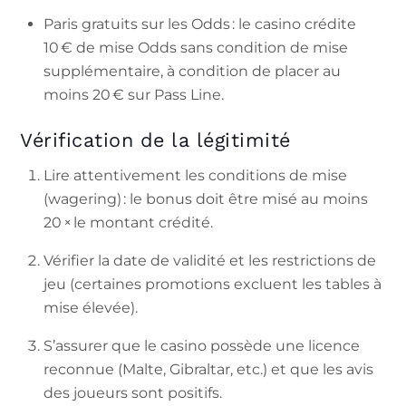
Paris gratuits sur les Odds : le casino crédite
10 € de mise Odds sans condition de mise
supplémentaire, à condition de placer au
moins 20 € sur Pass Line.
Vérification de la légitimité
Lire attentivement les conditions de mise
(wagering) : le bonus doit être misé au moins
20 × le montant crédité.
Vérifier la date de validité et les restrictions de
jeu (certaines promotions excluent les tables à
mise élevée).
S’assurer que le casino possède une licence
reconnue (Malte, Gibraltar, etc.) et que les avis
des joueurs sont positifs.