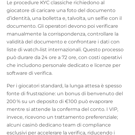
Le procedure KYC classiche richiedono al
giocatore di caricare una foto del documento
d’identità, una bolletta e, talvolta, un selfie con il
documento. Gli operatori devono poi verificare
manualmente la corrispondenza, controllare la
validità del documento e confrontare i dati con
liste di watch‑list internazionali. Questo processo
può durare da 24 ore a 72 ore, con costi operativi
che includono personale dedicato e licenze per
software di verifica.
Per i giocatori standard, la lunga attesa è spesso
fonte di frustrazione: un bonus di benvenuto del
200 % su un deposito di €100 può evaporare
mentre si attende la conferma del conto. I VIP,
invece, ricevono un trattamento preferenziale;
alcuni casinò dedicano team di compliance
esclusivi per accelerare la verifica, riducendo i