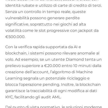
identità rubate e utilizzo di carte di credito di terzi.
Senza un controllo in tempo reale, queste
vulnerabilità possono generare perdite
significative, soprattutto nei giochi ad alta
volatilità come le slot progressive con jackpot da
€500.000.
Con la verifica rapida supportata da AI e
blockchain, i sistemi possono rilevare anomalie al
volo. Ad esempio, se un utente Diamond tenta un
prelievo superiore a €20.000 entro 10 minuti dalla
creazione dell’account, l’algoritmo di Machine
Learning segnala un potenziale riciclaggio e
blocca l’operazione pending. Inoltre, la blockchain
garantisce la tracciabilità di ogni modifica ai dati
KYC, facilitando gli audit AML.
Dal punto di vista normativo, le soluzioni moderne