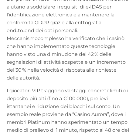
aiutano a soddisfare i requisiti di e‑IDAS per
l’identificazione elettronica e a mantenere la
conformità GDPR grazie alla crittografia
end‑to‑end dei dati personali.
Meccanismocomplesso ha verificato che i casinò
che hanno implementato queste tecnologie
hanno visto una diminuzione del 42 % delle
segnalazioni di attività sospette e un incremento
del 30 % nella velocità di risposta alle richieste
delle autorità.
I giocatori VIP traggono vantaggi concreti: limiti di
deposito più alti (fino a €100.000), prelievi
istantanei e riduzione dei blocchi sul conto. Un
esempio reale proviene da “Casino Aurora”, dove i
membri Platinum hanno sperimentato un tempo
medio di prelievo di 1 minuto, rispetto ai 48 ore dei