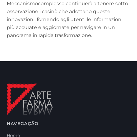
Meccanismocomplesso continuerà a tenere sotto
osservazione i casinò che adottano queste
innovazioni, fornendo agli utenti le informazioni
più accurate e aggiornate per navigare in un
panorama in rapida trasformazione.
NAVEGAÇÃO
Home