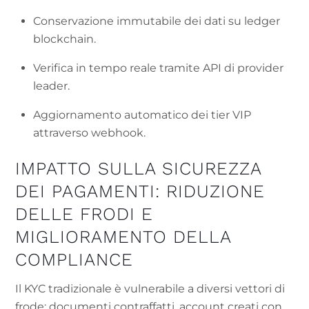
Conservazione immutabile dei dati su ledger
blockchain.
Verifica in tempo reale tramite API di provider
leader.
Aggiornamento automatico dei tier VIP
attraverso webhook.
IMPATTO SULLA SICUREZZA
DEI PAGAMENTI: RIDUZIONE
DELLE FRODI E
MIGLIORAMENTO DELLA
COMPLIANCE
Il KYC tradizionale è vulnerabile a diversi vettori di
frode: documenti contraffatti, account creati con