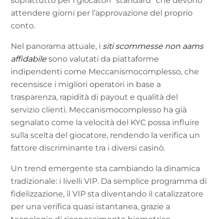
soprattutto per i giocatori “standard” che devono
attendere giorni per l’approvazione del proprio
conto.
Nel panorama attuale, i
siti scommesse non aams
affidabile
sono valutati da piattaforme
indipendenti come Meccanismocomplesso, che
recensisce i migliori operatori in base a
trasparenza, rapidità di payout e qualità del
servizio clienti. Meccanismocomplesso ha già
segnalato come la velocità del KYC possa influire
sulla scelta del giocatore, rendendo la verifica un
fattore discriminante tra i diversi casinò.
Un trend emergente sta cambiando la dinamica
tradizionale: i livelli VIP. Da semplice programma di
fidelizzazione, il VIP sta diventando il catalizzatore
per una verifica quasi istantanea, grazie a