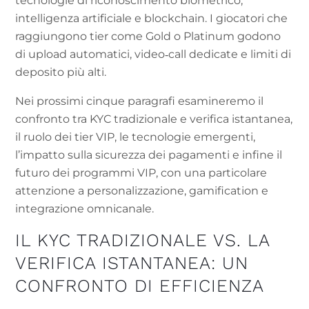
tecnologie di riconoscimento biometrico,
intelligenza artificiale e blockchain. I giocatori che
raggiungono tier come Gold o Platinum godono
di upload automatici, video‑call dedicate e limiti di
deposito più alti.
Nei prossimi cinque paragrafi esamineremo il
confronto tra KYC tradizionale e verifica istantanea,
il ruolo dei tier VIP, le tecnologie emergenti,
l’impatto sulla sicurezza dei pagamenti e infine il
futuro dei programmi VIP, con una particolare
attenzione a personalizzazione, gamification e
integrazione omnicanale.
IL KYC TRADIZIONALE VS. LA
VERIFICA ISTANTANEA: UN
CONFRONTO DI EFFICIENZA