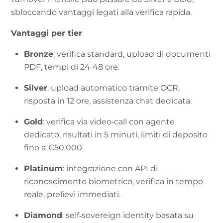
sbloccando vantaggi legati alla verifica rapida.
Vantaggi per tier
Bronze
: verifica standard, upload di documenti
PDF, tempi di 24‑48 ore.
Silver
: upload automatico tramite OCR,
risposta in 12 ore, assistenza chat dedicata.
Gold
: verifica via video‑call con agente
dedicato, risultati in 5 minuti, limiti di deposito
fino a €50.000.
Platinum
: integrazione con API di
riconoscimento biometrico, verifica in tempo
reale, prelievi immediati.
Diamond
: self‑sovereign identity basata su