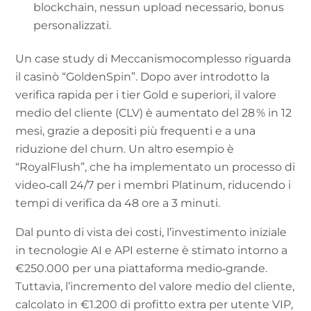
blockchain, nessun upload necessario, bonus
personalizzati.
Un case study di Meccanismocomplesso riguarda
il casinò “GoldenSpin”. Dopo aver introdotto la
verifica rapida per i tier Gold e superiori, il valore
medio del cliente (CLV) è aumentato del 28 % in 12
mesi, grazie a depositi più frequenti e a una
riduzione del churn. Un altro esempio è
“RoyalFlush”, che ha implementato un processo di
video‑call 24/7 per i membri Platinum, riducendo i
tempi di verifica da 48 ore a 3 minuti.
Dal punto di vista dei costi, l’investimento iniziale
in tecnologie AI e API esterne è stimato intorno a
€250.000 per una piattaforma medio‑grande.
Tuttavia, l’incremento del valore medio del cliente,
calcolato in €1.200 di profitto extra per utente VIP,