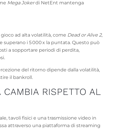
ome
Mega Joker
di NetEnt mantenga
.
n gioco ad alta volatilità, come
Dead or Alive 2
,
 superano i 5 000 x la puntata. Questo può
osti a sopportare periodi di perdita,
si.
ercezione del ritorno dipende dalla volatilità,
ire il bankroll.
SA CAMBIA RISPETTO AL
, tavoli fisici e una trasmissione video in
 passa attraverso una piattaforma di streaming