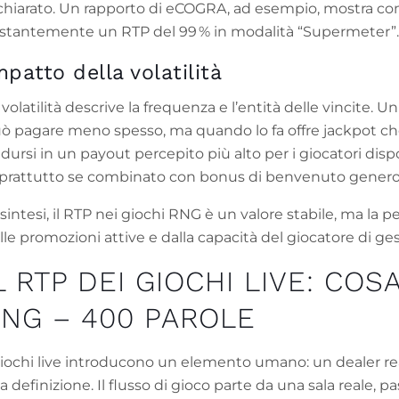
chiarato. Un rapporto di eCOGRA, ad esempio, mostra c
stantemente un RTP del 99 % in modalità “Supermeter”
mpatto della volatilità
 volatilità descrive la frequenza e l’entità delle vincite. U
ò pagare meno spesso, ma quando lo fa offre jackpot che
adursi in un payout percepito più alto per i giocatori disp
prattutto se combinato con bonus di benvenuto genero
 sintesi, il RTP nei giochi RNG è un valore stabile, ma la p
lle promozioni attive e dalla capacità del giocatore di gest
L RTP DEI GIOCHI LIVE: CO
NG – 400 PAROLE
giochi live introducono un elemento umano: un dealer reale
ta definizione. Il flusso di gioco parte da una sala reale,