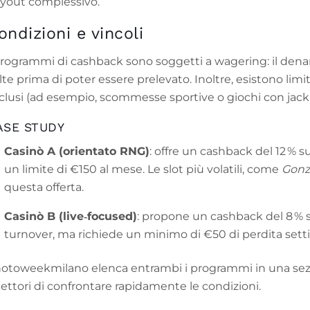
yout complessivo.
ondizioni e vincoli
programmi di cashback sono soggetti a wagering: il den
lte prima di poter essere prelevato. Inoltre, esistono lim
clusi (ad esempio, scommesse sportive o giochi con jack
ASE STUDY
Casinò A (orientato RNG)
: offre un cashback del 12 % s
un limite di €150 al mese. Le slot più volatili, come
Gonz
questa offerta.
Casinò B (live‑focused)
: propone un cashback del 8 % su
turnover, ma richiede un minimo di €50 di perdita setti
otoweekmilano elenca entrambi i programmi in una sez
 lettori di confrontare rapidamente le condizioni.