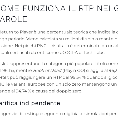
OME FUNZIONA IL RTP NEI 
PAROLE
 Return to Player è una percentuale teorica che indica la q
ngo periodo. Viene calcolata su milioni di spin o mani e n
ssione. Nei giochi RNG, il risultato è determinato da un 
suali certificati da enti come eCOGRA o iTech Labs.
 slot rappresentano la categoria più popolare: titoli com
l 96,1 %, mentre
Book of Dead
(Play’n GO) si aggira al 96,
tter
, può raggiungere un RTP del 99,54 % quando si gioca 
G, le varianti europee con un solo zero mantengono un 
ende al 94,74 % a causa del doppio zero.
erifica indipendente
 agenzie di testing eseguono migliaia di simulazioni per 