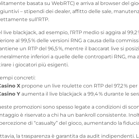
olitamente basata su WebRTC) e arriva al browser del gi
giuntivi – stipendi dei dealer, affitto delle sale, manute
rettamente sull’RTP.
l live blackjack, ad esempio, l’RTP medio si aggira al 99
feriore al 99,5 % delle versioni RNG a causa della commiss
ntiene un RTP del 96,5 %, mentre il baccarat live si posiz
neralmente inferiori a quelle delle controparti RNG, ma 
tirare i giocatori più esigenti.
empi concreti:
Casino X
propone un live roulette con RTP del 97,2 % per
Casino Y
aumenta il live blackjack a 99,4 % durante le ser
este promozioni sono spesso legate a condizioni di scomm
ntaggio è riservato a chi ha un bankroll consistente. Inolt
 percezione di “casualty” del gioco, aumentando la fiducia
ttavia, la trasparenza è garantita da audit indipendenti. 