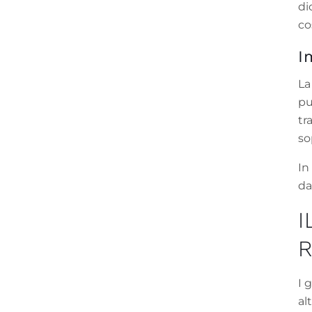
di
co
I
La
pu
tr
so
In
da
I
R
I 
al