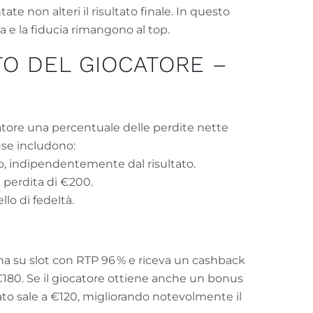
ate non alteri il risultato finale. In questo
 e la fiducia rimangono al top.
TO DEL GIOCATORE –
catore una percentuale delle perdite nette
use includono:
ioco, indipendentemente dal risultato.
a perdita di €200.
llo di fedeltà.
 su slot con RTP 96 % e riceva un cashback
 €180. Se il giocatore ottiene anche un bonus
rato sale a €120, migliorando notevolmente il