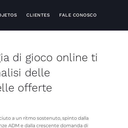
OJETOS
CLIENTES
FALE CONOSCO
a di gioco online ti
alisi delle
lle offerte
ciuto a un ritmo sostenuto, spinto dalla
licenze ADM e dalla crescente domanda di