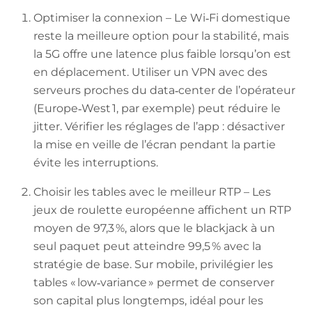
Optimiser la connexion – Le Wi‑Fi domestique
reste la meilleure option pour la stabilité, mais
la 5G offre une latence plus faible lorsqu’on est
en déplacement. Utiliser un VPN avec des
serveurs proches du data‑center de l’opérateur
(Europe‑West 1, par exemple) peut réduire le
jitter. Vérifier les réglages de l’app : désactiver
la mise en veille de l’écran pendant la partie
évite les interruptions.
Choisir les tables avec le meilleur RTP – Les
jeux de roulette européenne affichent un RTP
moyen de 97,3 %, alors que le blackjack à un
seul paquet peut atteindre 99,5 % avec la
stratégie de base. Sur mobile, privilégier les
tables « low‑variance » permet de conserver
son capital plus longtemps, idéal pour les