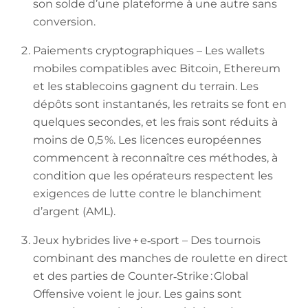
son solde d’une plateforme à une autre sans
conversion.
Paiements cryptographiques – Les wallets
mobiles compatibles avec Bitcoin, Ethereum
et les stablecoins gagnent du terrain. Les
dépôts sont instantanés, les retraits se font en
quelques secondes, et les frais sont réduits à
moins de 0,5 %. Les licences européennes
commencent à reconnaître ces méthodes, à
condition que les opérateurs respectent les
exigences de lutte contre le blanchiment
d’argent (AML).
Jeux hybrides live + e‑sport – Des tournois
combinant des manches de roulette en direct
et des parties de Counter‑Strike : Global
Offensive voient le jour. Les gains sont