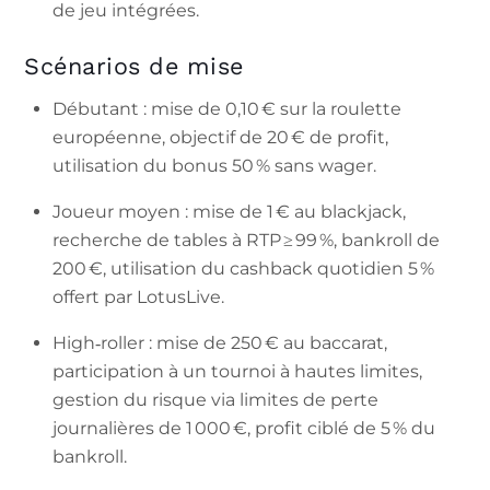
de jeu intégrées.
Scénarios de mise
Débutant : mise de 0,10 € sur la roulette
européenne, objectif de 20 € de profit,
utilisation du bonus 50 % sans wager.
Joueur moyen : mise de 1 € au blackjack,
recherche de tables à RTP ≥ 99 %, bankroll de
200 €, utilisation du cashback quotidien 5 %
offert par LotusLive.
High‑roller : mise de 250 € au baccarat,
participation à un tournoi à hautes limites,
gestion du risque via limites de perte
journalières de 1 000 €, profit ciblé de 5 % du
bankroll.