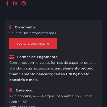
Orçamento
:
Solicite um orçamento aqui.
SOLICITE ORÇAMENTO
Formas de Pagamento
:
Contamos com diversas formas de pagamento para
atender à sua necessidade:
parcelamento próprio;
financiamento bancário; cartão BNDS; boleto
bancário e mais.
Endereço
:
Av. Sorocaba, 472 – Parque João Ramalho – Santo
André – SP