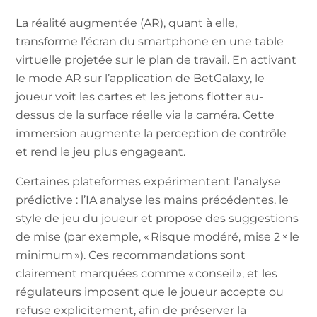
La réalité augmentée (AR), quant à elle,
transforme l’écran du smartphone en une table
virtuelle projetée sur le plan de travail. En activant
le mode AR sur l’application de BetGalaxy, le
joueur voit les cartes et les jetons flotter au-
dessus de la surface réelle via la caméra. Cette
immersion augmente la perception de contrôle
et rend le jeu plus engageant.
Certaines plateformes expérimentent l’analyse
prédictive : l’IA analyse les mains précédentes, le
style de jeu du joueur et propose des suggestions
de mise (par exemple, « Risque modéré, mise 2 × le
minimum »). Ces recommandations sont
clairement marquées comme « conseil », et les
régulateurs imposent que le joueur accepte ou
refuse explicitement, afin de préserver la