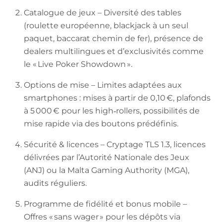
Catalogue de jeux – Diversité des tables
(roulette européenne, blackjack à un seul
paquet, baccarat chemin de fer), présence de
dealers multilingues et d’exclusivités comme
le « Live Poker Showdown ».
Options de mise – Limites adaptées aux
smartphones : mises à partir de 0,10 €, plafonds
à 5 000 € pour les high‑rollers, possibilités de
mise rapide via des boutons prédéfinis.
Sécurité & licences – Cryptage TLS 1.3, licences
délivrées par l’Autorité Nationale des Jeux
(ANJ) ou la Malta Gaming Authority (MGA),
audits réguliers.
Programme de fidélité et bonus mobile –
Offres « sans wager » pour les dépôts via