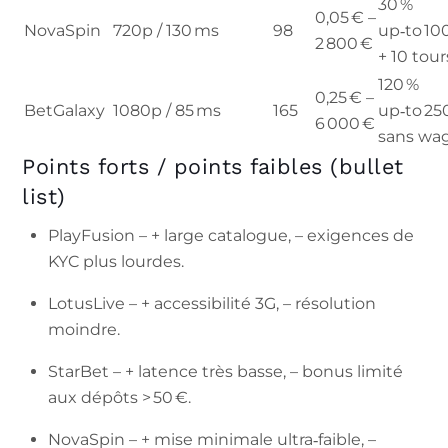
30 %
0,05 € –
NovaSpin
720p / 130 ms
98
up‑to 10
2 800 €
+ 10 tour
120 %
0,25 € –
BetGalaxy
1080p / 85 ms
165
up‑to 25
6 000 €
sans wa
Points forts / points faibles (bullet
list)
PlayFusion – + large catalogue, – exigences de
KYC plus lourdes.
LotusLive – + accessibilité 3G, – résolution
moindre.
StarBet – + latence très basse, – bonus limité
aux dépôts > 50 €.
NovaSpin – + mise minimale ultra‑faible, –