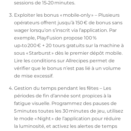
sessions de 15‑20 minutes.
Exploiter les bonus « mobile‑only » – Plusieurs
opérateurs offrent jusqu’à 150 € de bonus sans
wager lorsqu’on s’inscrit via l’application. Par
exemple, PlayFusion propose 100 %
up‑to 200 € + 20 tours gratuits sur la machine à
sous « Starburst » dès le premier dépôt mobile.
Lire les conditions sur Allrecipes permet de
vérifier que le bonus n’est pas lié à un volume
de mise excessif.
Gestion du temps pendant les fêtes – Les
périodes de fin d’année sont propices à la
fatigue visuelle. Programmez des pauses de
5 minutes toutes les 30 minutes de jeu, utilisez
le mode « Night » de l’application pour réduire
la luminosité, et activez les alertes de temps