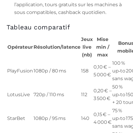
l’application, tours gratuits sur les machines à
sous compatibles, cashback quotidien.
Tableau comparatif
Jeux
Mise
Bonu
Opérateur
Résolution/latence
live
min /
mobil
(nb)
max
100 %
0,10 € –
PlayFusion
1080p / 80 ms
158
up‑to 20
5 000 €
sans wa
50 %
0,20 € –
LotusLive
720p / 110 ms
112
up‑to 15
3 500 €
+ 20 tou
75 %
0,15 € –
StarBet
1080p / 95 ms
140
up‑to 175
4 000 €
sans wa