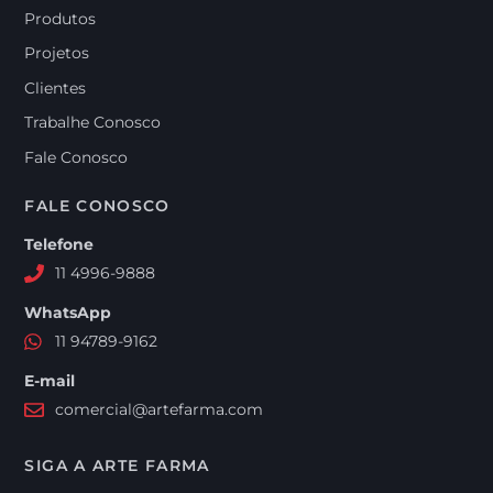
Produtos
Projetos
Clientes
Trabalhe Conosco
Fale Conosco
FALE CONOSCO
Telefone
11 4996-9888
WhatsApp
11 94789-9162
E-mail
comercial@artefarma.com
SIGA A ARTE FARMA