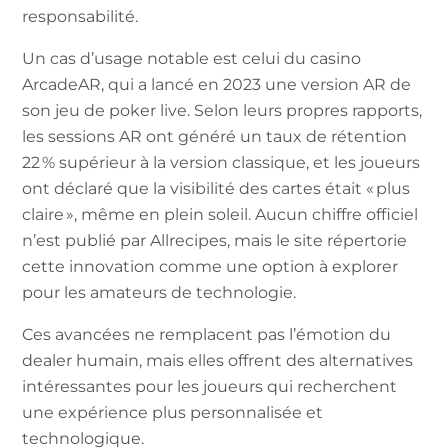
responsabilité.
Un cas d’usage notable est celui du casino
ArcadeAR, qui a lancé en 2023 une version AR de
son jeu de poker live. Selon leurs propres rapports,
les sessions AR ont généré un taux de rétention
22 % supérieur à la version classique, et les joueurs
ont déclaré que la visibilité des cartes était « plus
claire », même en plein soleil. Aucun chiffre officiel
n’est publié par Allrecipes, mais le site répertorie
cette innovation comme une option à explorer
pour les amateurs de technologie.
Ces avancées ne remplacent pas l’émotion du
dealer humain, mais elles offrent des alternatives
intéressantes pour les joueurs qui recherchent
une expérience plus personnalisée et
technologique.