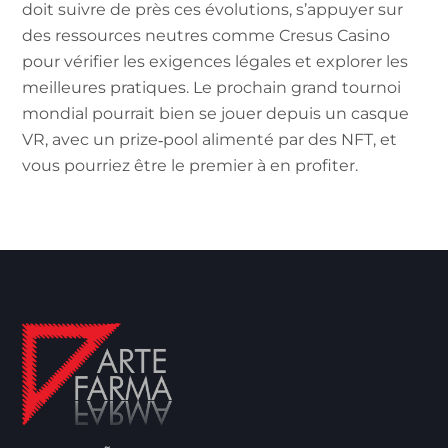
doit suivre de près ces évolutions, s’appuyer sur
des ressources neutres comme Cresus Casino
pour vérifier les exigences légales et explorer les
meilleures pratiques. Le prochain grand tournoi
mondial pourrait bien se jouer depuis un casque
VR, avec un prize‑pool alimenté par des NFT, et
vous pourriez être le premier à en profiter.