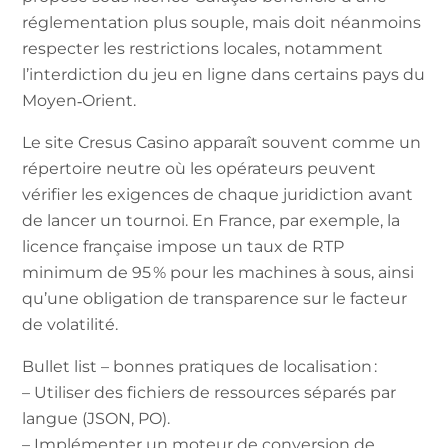
réglementation plus souple, mais doit néanmoins
respecter les restrictions locales, notamment
l’interdiction du jeu en ligne dans certains pays du
Moyen‑Orient.
Le site Cresus Casino apparaît souvent comme un
répertoire neutre où les opérateurs peuvent
vérifier les exigences de chaque juridiction avant
de lancer un tournoi. En France, par exemple, la
licence française impose un taux de RTP
minimum de 95 % pour les machines à sous, ainsi
qu’une obligation de transparence sur le facteur
de volatilité.
Bullet list – bonnes pratiques de localisation :
– Utiliser des fichiers de ressources séparés par
langue (JSON, PO).
– Implémenter un moteur de conversion de