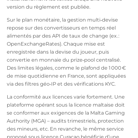
version du règlement est publiée.
Sur le plan monétaire, la gestion multi‑devise
repose sur des convertisseurs en temps réel
alimentés par des API de taux de change (ex. :
OpenExchangeRates). Chaque mise est
enregistrée dans la devise du joueur, puis
convertie en monnaie du prize‑pool centralisé.
Des limites légales, comme le plafond de 1 000 €
de mise quotidienne en France, sont appliquées
via des filtres géo‑IP et des vérifications KYC.
La conformité aux licences varie fortement. Une
plateforme opérant sous la licence maltaise doit
se conformer aux exigences de la Malta Gaming
Authority (MGA) – audits trimestriels, protection
des mineurs, etc. En revanche, le même service
proposé sous licence Curaçao bénéficie d’une