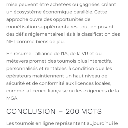
mise peuvent être achetées ou gagnées, créant
un écosystème économique parallèle. Cette
approche ouvre des opportunités de
monétisation supplémentaires, tout en posant
des défis réglementaires liés à la classification des
NFT comme biens de jeu.
En résumé, l’alliance de l’IA, de la VR et du
métavers promet des tournois plus interactifs,
personnalisés et rentables, à condition que les
opérateurs maintiennent un haut niveau de
sécurité et de conformité aux licences locales,
comme la licence française ou les exigences de la
MGA.
CONCLUSION – 200 MOTS
Les tournois en ligne représentent aujourd’hui le