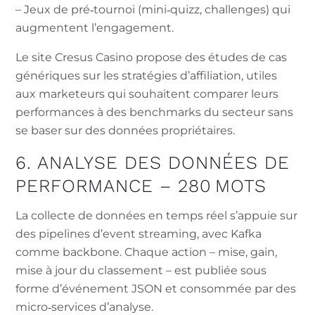
– Jeux de pré‑tournoi (mini‑quizz, challenges) qui
augmentent l’engagement.
Le site Cresus Casino propose des études de cas
génériques sur les stratégies d’affiliation, utiles
aux marketeurs qui souhaitent comparer leurs
performances à des benchmarks du secteur sans
se baser sur des données propriétaires.
6. ANALYSE DES DONNÉES DE
PERFORMANCE – 280 MOTS
La collecte de données en temps réel s’appuie sur
des pipelines d’event streaming, avec Kafka
comme backbone. Chaque action – mise, gain,
mise à jour du classement – est publiée sous
forme d’événement JSON et consommée par des
micro‑services d’analyse.