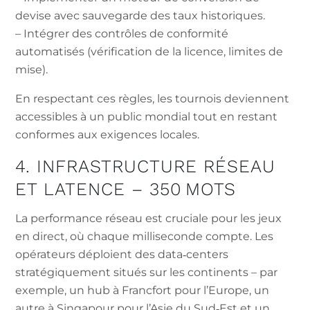
devise avec sauvegarde des taux historiques.
– Intégrer des contrôles de conformité
automatisés (vérification de la licence, limites de
mise).
En respectant ces règles, les tournois deviennent
accessibles à un public mondial tout en restant
conformes aux exigences locales.
4. INFRASTRUCTURE RÉSEAU
ET LATENCE – 350 MOTS
La performance réseau est cruciale pour les jeux
en direct, où chaque milliseconde compte. Les
opérateurs déploient des data‑centers
stratégiquement situés sur les continents – par
exemple, un hub à Francfort pour l’Europe, un
autre à Singapour pour l’Asie du Sud‑Est et un