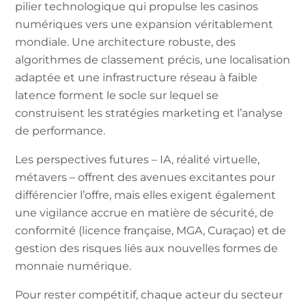
pilier technologique qui propulse les casinos
numériques vers une expansion véritablement
mondiale. Une architecture robuste, des
algorithmes de classement précis, une localisation
adaptée et une infrastructure réseau à faible
latence forment le socle sur lequel se
construisent les stratégies marketing et l’analyse
de performance.
Les perspectives futures – IA, réalité virtuelle,
métavers – offrent des avenues excitantes pour
différencier l’offre, mais elles exigent également
une vigilance accrue en matière de sécurité, de
conformité (licence française, MGA, Curaçao) et de
gestion des risques liés aux nouvelles formes de
monnaie numérique.
Pour rester compétitif, chaque acteur du secteur