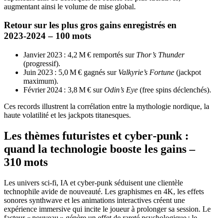
augmentant ainsi le volume de mise global.
Retour sur les plus gros gains enregistrés en
2023‑2024 – 100 mots
Janvier 2023 : 4,2 M € remportés sur
Thor’s Thunder
(progressif).
Juin 2023 : 5,0 M € gagnés sur
Valkyrie’s Fortune
(jackpot
maximum).
Février 2024 : 3,8 M € sur
Odin’s Eye
(free spins déclenchés).
Ces records illustrent la corrélation entre la mythologie nordique, la
haute volatilité et les jackpots titanesques.
Les thèmes futuristes et cyber‑punk :
quand la technologie booste les gains –
310 mots
Les univers sci‑fi, IA et cyber‑punk séduisent une clientèle
technophile avide de nouveauté. Les graphismes en 4K, les effets
sonores synthwave et les animations interactives créent une
expérience immersive qui incite le joueur à prolonger sa session. Le
facteur « nouveau » génère un effet de rareté psychologique : le