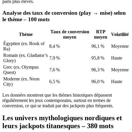
paris plus élevés.
Analyse des taux de conversion (play → mise) selon
le thème – 100 mots
Taux de conversion
RTP
Thème
Volatilité
moyen
moyen
Égyptien (ex. Book of
8,4 %
96,1 %
Moyenne
Ra)
Romain (ex. Gladiator’s
7,9 %
95,8 %
Haute
Glory)
Grec (ex. Olympus
7,6 %
96,3 %
Moyenne
Quest)
Moderne (ex. Neon
6,5 %
96,0 %
Haute
City)
Les données montrent que les thèmes historiques dépassent
régulièrement les jeux contemporains, surtout en termes de
conversion, ce qui se traduit par des jackpots plus fréquents.
Les univers mythologiques nordiques et
leurs jackpots titanesques – 380 mots