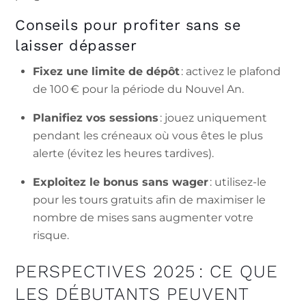
Conseils pour profiter sans se
laisser dépasser
Fixez une limite de dépôt
: activez le plafond
de 100 € pour la période du Nouvel An.
Planifiez vos sessions
: jouez uniquement
pendant les créneaux où vous êtes le plus
alerte (évitez les heures tardives).
Exploitez le bonus sans wager
: utilisez-le
pour les tours gratuits afin de maximiser le
nombre de mises sans augmenter votre
risque.
PERSPECTIVES 2025 : CE QUE
LES DÉBUTANTS PEUVENT