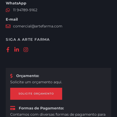
WhatsApp
11 94789-9162
E-mail
comercial@artefarma.com
SIGA A ARTE FARMA
Orçamento
:
Solicite um orçamento aqui.
SOLICITE ORÇAMENTO
Formas de Pagamento
:
Contamos com diversas formas de pagamento para