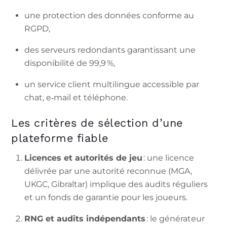
une protection des données conforme au
RGPD,
des serveurs redondants garantissant une
disponibilité de 99,9 %,
un service client multilingue accessible par
chat, e‑mail et téléphone.
Les critères de sélection d’une
plateforme fiable
Licences et autorités de jeu
: une licence
délivrée par une autorité reconnue (MGA,
UKGC, Gibraltar) implique des audits réguliers
et un fonds de garantie pour les joueurs.
RNG et audits indépendants
: le générateur