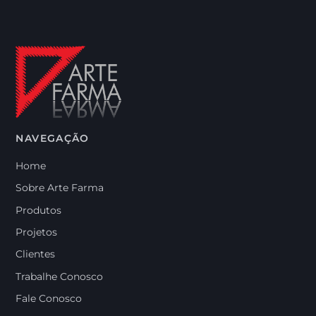
NAVEGAÇÃO
Home
Sobre Arte Farma
Produtos
Projetos
Clientes
Trabalhe Conosco
Fale Conosco