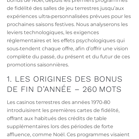
bonus de Noël, depuis les premiers programmes
de fidélité des salles de jeu terrestres jusqu’aux
expériences ultra‑personnalisées prévues pour les
prochaines saisons festives. Nous analyserons les
leviers technologiques, les exigences
réglementaires et les effets psychologiques qui
sous‑tendent chaque offre, afin d’offrir une vision
complète du passé, du présent et du futur de ces
promotions saisonnières.
1. LES ORIGINES DES BONUS
DE FIN D’ANNÉE – 260 MOTS
Les casinos terrestres des années 1970‑80
introduisirent les premières cartes de fidélité,
offrant aux habitués des crédits de table
supplémentaires lors des périodes de forte
affluence, comme Noël. Ces programmes visaient