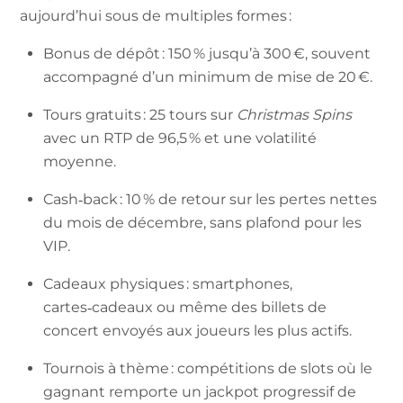
aujourd’hui sous de multiples formes :
Bonus de dépôt : 150 % jusqu’à 300 €, souvent
accompagné d’un minimum de mise de 20 €.
Tours gratuits : 25 tours sur
Christmas Spins
avec un RTP de 96,5 % et une volatilité
moyenne.
Cash‑back : 10 % de retour sur les pertes nettes
du mois de décembre, sans plafond pour les
VIP.
Cadeaux physiques : smartphones,
cartes‑cadeaux ou même des billets de
concert envoyés aux joueurs les plus actifs.
Tournois à thème : compétitions de slots où le
gagnant remporte un jackpot progressif de