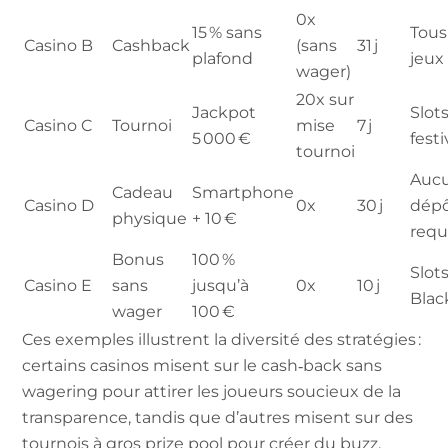
0x
15 % sans
Tous
Casino B
Cashback
(sans
31 j
plafond
jeux
wager)
20x sur
Jackpot
Slot
Casino C
Tournoi
mise
7 j
5 000 €
fest
tournoi
Auc
Cadeau
Smartphone
Casino D
0x
30 j
dép
physique
+ 10 €
requ
Bonus
100 %
Slot
Casino E
sans
jusqu’à
0x
10 j
Blac
wager
100 €
Ces exemples illustrent la diversité des stratégies :
certains casinos misent sur le cash‑back sans
wagering pour attirer les joueurs soucieux de la
transparence, tandis que d’autres misent sur des
tournois à gros prize pool pour créer du buzz.