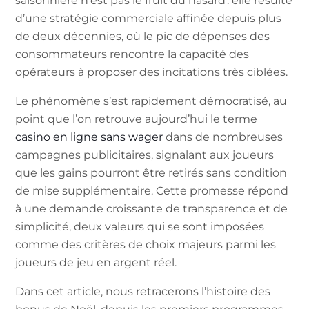
saisonnière n’est pas le fruit du hasard : elle résulte
d’une stratégie commerciale affinée depuis plus
de deux décennies, où le pic de dépenses des
consommateurs rencontre la capacité des
opérateurs à proposer des incitations très ciblées.
Le phénomène s’est rapidement démocratisé, au
point que l’on retrouve aujourd’hui le terme
casino en ligne sans wager
dans de nombreuses
campagnes publicitaires, signalant aux joueurs
que les gains pourront être retirés sans condition
de mise supplémentaire. Cette promesse répond
à une demande croissante de transparence et de
simplicité, deux valeurs qui se sont imposées
comme des critères de choix majeurs parmi les
joueurs de jeu en argent réel.
Dans cet article, nous retracerons l’histoire des