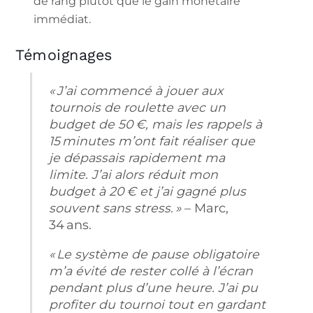
de rang plutôt que le gain monétaire
immédiat.
Témoignages
« J’ai commencé à jouer aux
tournois de roulette avec un
budget de 50 €, mais les rappels à
15 minutes m’ont fait réaliser que
je dépassais rapidement ma
limite. J’ai alors réduit mon
budget à 20 € et j’ai gagné plus
souvent sans stress. »
– Marc,
34 ans.
« Le système de pause obligatoire
m’a évité de rester collé à l’écran
pendant plus d’une heure. J’ai pu
profiter du tournoi tout en gardant