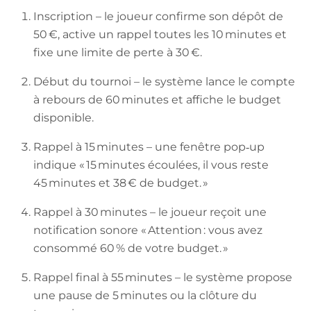
Inscription – le joueur confirme son dépôt de
50 €, active un rappel toutes les 10 minutes et
fixe une limite de perte à 30 €.
Début du tournoi – le système lance le compte
à rebours de 60 minutes et affiche le budget
disponible.
Rappel à 15 minutes – une fenêtre pop‑up
indique « 15 minutes écoulées, il vous reste
45 minutes et 38 € de budget. »
Rappel à 30 minutes – le joueur reçoit une
notification sonore « Attention : vous avez
consommé 60 % de votre budget. »
Rappel final à 55 minutes – le système propose
une pause de 5 minutes ou la clôture du