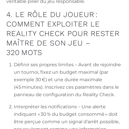
véritable pilier du jeu responsable.
4. LE RÔLE DU JOUEUR :
COMMENT EXPLOITER LE
REALITY CHECK POUR RESTER
MAÎTRE DE SON JEU –
320 MOTS
Définir ses propres limites – Avant de rejoindre
un tournoi, fixez un budget maximal (par
exemple 30 €) et une durée maximale
(45 minutes). Inscrivez ces paramètres dans le
panneau de configuration du Reality Check.
Interpréter les notifications – Une alerte
indiquant « 30 % du budget consommé » doit
être perçue comme un signal d’arrêt possible,