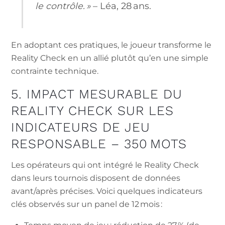
le contrôle. »
– Léa, 28 ans.
En adoptant ces pratiques, le joueur transforme le
Reality Check en un allié plutôt qu’en une simple
contrainte technique.
5. IMPACT MESURABLE DU
REALITY CHECK SUR LES
INDICATEURS DE JEU
RESPONSABLE – 350 MOTS
Les opérateurs qui ont intégré le Reality Check
dans leurs tournois disposent de données
avant/après précises. Voici quelques indicateurs
clés observés sur un panel de 12 mois :