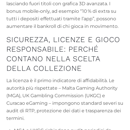
lasciando fuori titoli con grafica 3D avanzata. I
bonus mobile‑only, ad esempio “10 % di extra su
tutti i depositi effettuati tramite l’app”, possono
aumentare il bankroll di chi gioca in movimento.
SICUREZZA, LICENZE E GIOCO
RESPONSABILE: PERCHÉ
CONTANO NELLA SCELTA
DELLA COLLEZIONE
La licenza è il primo indicatore di affidabilità. Le
autorità più rispettate – Malta Gaming Authority
(MGA), UK Gambling Commission (UKGC) e
Curacao eGaming – impongono standard severi su
audit di RTP, protezione dei dati e trasparenza dei
termini.