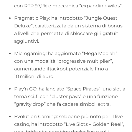
con RTP 97,1 % e meccanica “expanding wilds”.
Pragmatic Play: ha introdotto “Jungle Quest
Deluxe”, caratterizzata da un sistema di bonus
a livelli che permette di sbloccare giri gratuiti
aggiuntivi.
Microgaming: ha aggiornato “Mega Moolah”
con una modalità “progressive multiplier”,
aumentando il jackpot potenziale fino a
10 milioni di euro.
Play’n GO: ha lanciato “Space Pirates”, una slot a
tema sci‑fi con “cluster pays” e una funzione
“gravity drop” che fa cadere simboli extra.
Evolution Gaming: sebbene più noto per il live
casino, ha introdotto “Live Slots – Golden Reel”,
una ibrida che combina dealer live e rulli