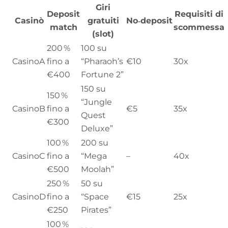
Giri
Deposit
Requisiti di
Casinò
gratuiti
No‑deposit
match
scommessa
(slot)
200 %
100 su
CasinoA
fino a
“Pharaoh’s
€10
30x
€400
Fortune 2”
150 su
150 %
“Jungle
CasinoB
fino a
€5
35x
Quest
€300
Deluxe”
100 %
200 su
CasinoC
fino a
“Mega
–
40x
€500
Moolah”
250 %
50 su
CasinoD
fino a
“Space
€15
25x
€250
Pirates”
100 %