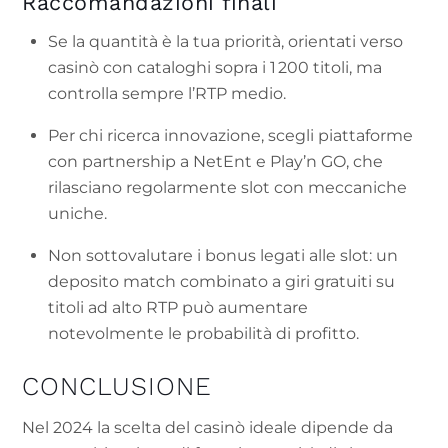
Raccomandazioni finali
Se la quantità è la tua priorità, orientati verso
casinò con cataloghi sopra i 1 200 titoli, ma
controlla sempre l’RTP medio.
Per chi ricerca innovazione, scegli piattaforme
con partnership a NetEnt e Play’n GO, che
rilasciano regolarmente slot con meccaniche
uniche.
Non sottovalutare i bonus legati alle slot: un
deposito match combinato a giri gratuiti su
titoli ad alto RTP può aumentare
notevolmente le probabilità di profitto.
CONCLUSIONE
Nel 2024 la scelta del casinò ideale dipende da