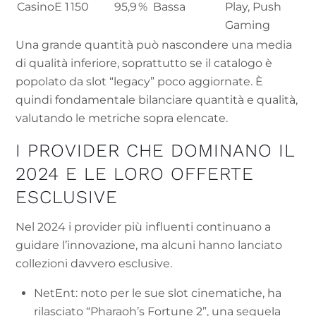
CasinoE
1 150
95,9 %
Bassa
Play, Push
Gaming
Una grande quantità può nascondere una media
di qualità inferiore, soprattutto se il catalogo è
popolato da slot “legacy” poco aggiornate. È
quindi fondamentale bilanciare quantità e qualità,
valutando le metriche sopra elencate.
I PROVIDER CHE DOMINANO IL
2024 E LE LORO OFFERTE
ESCLUSIVE
Nel 2024 i provider più influenti continuano a
guidare l’innovazione, ma alcuni hanno lanciato
collezioni davvero esclusive.
NetEnt: noto per le sue slot cinematiche, ha
rilasciato “Pharaoh’s Fortune 2”, una sequela