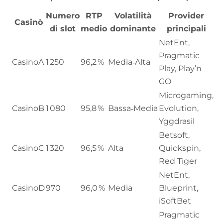
Numero
RTP
Volatilità
Provider
Casinò
di slot
medio
dominante
principali
NetEnt,
Pragmatic
CasinoA
1 250
96,2 %
Media‑Alta
Play, Play’n
GO
Microgaming,
CasinoB
1 080
95,8 %
Bassa‑Media
Evolution,
Yggdrasil
Betsoft,
CasinoC
1 320
96,5 %
Alta
Quickspin,
Red Tiger
NetEnt,
CasinoD
970
96,0 %
Media
Blueprint,
iSoftBet
Pragmatic