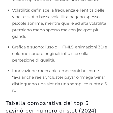
Volatilità: definisce la frequenza e l’entità delle
vincite; slot a bassa volatilità pagano spesso
piccole somme, mentre quelle ad alta volatilità
premiano meno spesso ma con jackpot più
grandi.
Grafica e suono: l’uso di HTML5, animazioni 3D e
colonne sonore originali influisce sulla
percezione di qualità.
Innovazione meccanica: meccaniche come
“avalanche reels”, “cluster pays” o “mega‑wins”
distinguono una slot da una semplice ruota a 5
rulli.
Tabella comparativa dei top 5
casinò per numero di slot (2024)