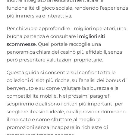
inoltre integrato la realtà aumentata e le
funzionalità di gioco sociale, rendendo l’esperienza
più immersiva e interattiva.
Per chi vuole approfondire i migliori operatori, una
buona partenza è consultare i
migliori siti
scommesse
. Quel portale raccoglie una
panoramica chiara dei casinò più affidabili, senza
però presentare valutazioni proprietarie.
Questa guida si concentra sul confronto tra le
collezioni di slot più ricche, sull’analisi dei bonus di
benvenuto e su come valutare la sicurezza e la
compatibilità mobile. Nei prossimi paragrafi
scopriremo quali sono i criteri più importanti per
scegliere il casinò ideale, quali provider dominano
il mercato e come sfruttare al meglio le
promozioni senza incappare in richieste di