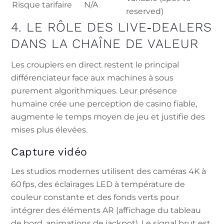
Risque tarifaire
N/A
reserved)
4. LE RÔLE DES LIVE‑DEALERS
DANS LA CHAÎNE DE VALEUR
Les croupiers en direct restent le principal
différenciateur face aux machines à sous
purement algorithmiques. Leur présence
humaine crée une perception de casino fiable,
augmente le temps moyen de jeu et justifie des
mises plus élevées.
Capture vidéo
Les studios modernes utilisent des caméras 4K à
60 fps, des éclairages LED à température de
couleur constante et des fonds verts pour
intégrer des éléments AR (affichage du tableau
de bord, animations de jackpot). Le signal brut est