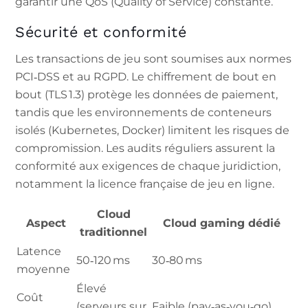
garantir une QoS (Quality of Service) constante.
Sécurité et conformité
Les transactions de jeu sont soumises aux normes
PCI‑DSS et au RGPD. Le chiffrement de bout en
bout (TLS 1.3) protège les données de paiement,
tandis que les environnements de conteneurs
isolés (Kubernetes, Docker) limitent les risques de
compromission. Les audits réguliers assurent la
conformité aux exigences de chaque juridiction,
notamment la licence française de jeu en ligne.
Cloud
Aspect
Cloud gaming dédié
traditionnel
Latence
50‑120 ms
30‑80 ms
moyenne
Élevé
Coût
(serveurs sur
Faible (pay‑as‑you‑go)