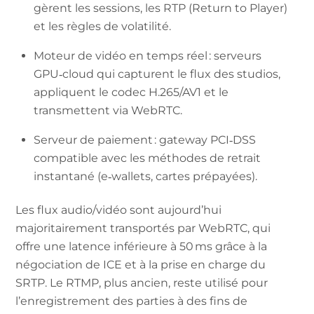
gèrent les sessions, les RTP (Return to Player)
et les règles de volatilité.
Moteur de vidéo en temps réel : serveurs
GPU‑cloud qui capturent le flux des studios,
appliquent le codec H.265/AV1 et le
transmettent via WebRTC.
Serveur de paiement : gateway PCI‑DSS
compatible avec les méthodes de retrait
instantané (e‑wallets, cartes prépayées).
Les flux audio/vidéo sont aujourd’hui
majoritairement transportés par WebRTC, qui
offre une latence inférieure à 50 ms grâce à la
négociation de ICE et à la prise en charge du
SRTP. Le RTMP, plus ancien, reste utilisé pour
l’enregistrement des parties à des fins de