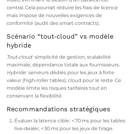
central. Cela pourrait réduire les frais de licence
mais impose de nouvelles exigences de
conformité (audit des smart contracts).
Scénario “tout‑cloud” vs modèle
hybride
Tout‑cloud
: simplicité de gestion, scalabilité
maximale, dépendance totale aux fournisseurs.
Hybride
: serveurs dédiés pour les jeux à forte
valeur (high‑roller tables), cloud pour le reste. Ce
modèle limite les risques tarifaires tout en
conservant la flexibilité.
Recommandations stratégiques
Évaluer la latence cible : < 70 ms pour les tables
live‑dealer, < 30 ms pour les jeux de tirage.