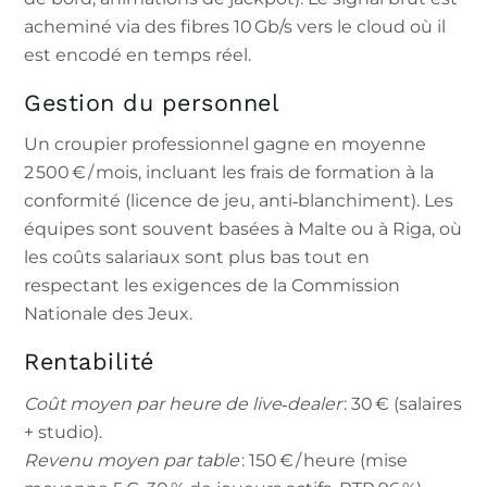
acheminé via des fibres 10 Gb/s vers le cloud où il
est encodé en temps réel.
Gestion du personnel
Un croupier professionnel gagne en moyenne
2 500 € / mois, incluant les frais de formation à la
conformité (licence de jeu, anti‑blanchiment). Les
équipes sont souvent basées à Malte ou à Riga, où
les coûts salariaux sont plus bas tout en
respectant les exigences de la Commission
Nationale des Jeux.
Rentabilité
Coût moyen par heure de live‑dealer
: 30 € (salaires
+ studio).
Revenu moyen par table
: 150 € / heure (mise