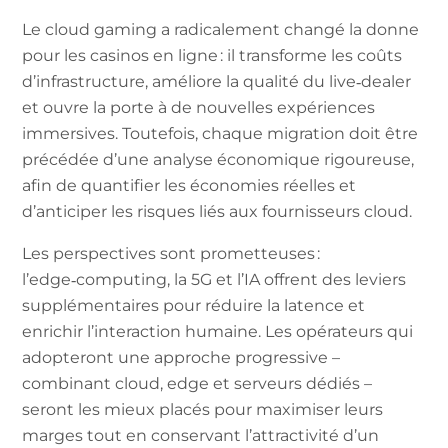
Le cloud gaming a radicalement changé la donne
pour les casinos en ligne : il transforme les coûts
d’infrastructure, améliore la qualité du live‑dealer
et ouvre la porte à de nouvelles expériences
immersives. Toutefois, chaque migration doit être
précédée d’une analyse économique rigoureuse,
afin de quantifier les économies réelles et
d’anticiper les risques liés aux fournisseurs cloud.
Les perspectives sont prometteuses :
l’edge‑computing, la 5G et l’IA offrent des leviers
supplémentaires pour réduire la latence et
enrichir l’interaction humaine. Les opérateurs qui
adopteront une approche progressive –
combinant cloud, edge et serveurs dédiés –
seront les mieux placés pour maximiser leurs
marges tout en conservant l’attractivité d’un