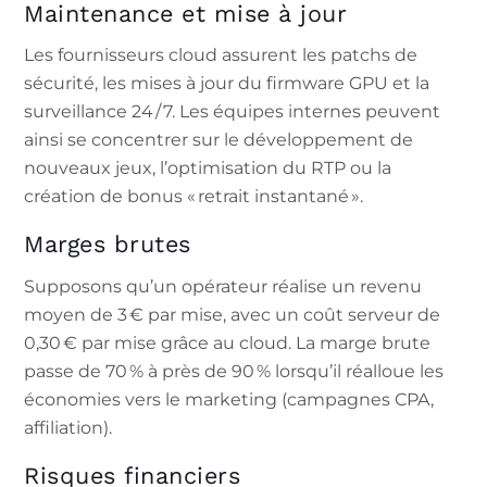
Maintenance et mise à jour
Les fournisseurs cloud assurent les patchs de
sécurité, les mises à jour du firmware GPU et la
surveillance 24 / 7. Les équipes internes peuvent
ainsi se concentrer sur le développement de
nouveaux jeux, l’optimisation du RTP ou la
création de bonus « retrait instantané ».
Marges brutes
Supposons qu’un opérateur réalise un revenu
moyen de 3 € par mise, avec un coût serveur de
0,30 € par mise grâce au cloud. La marge brute
passe de 70 % à près de 90 % lorsqu’il réalloue les
économies vers le marketing (campagnes CPA,
affiliation).
Risques financiers