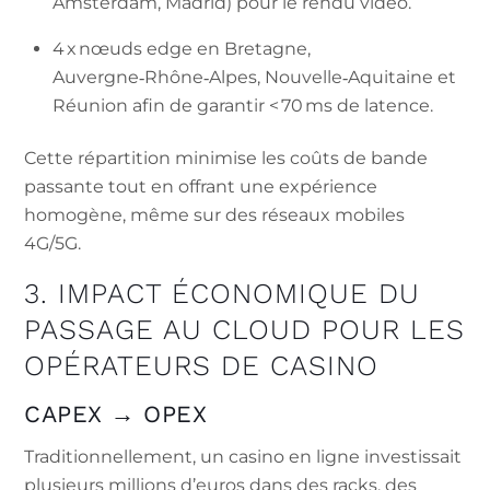
Amsterdam, Madrid) pour le rendu vidéo.
4 x nœuds edge en Bretagne,
Auvergne‑Rhône‑Alpes, Nouvelle‑Aquitaine et
Réunion afin de garantir < 70 ms de latence.
Cette répartition minimise les coûts de bande
passante tout en offrant une expérience
homogène, même sur des réseaux mobiles
4G/5G.
3. IMPACT ÉCONOMIQUE DU
PASSAGE AU CLOUD POUR LES
OPÉRATEURS DE CASINO
CAPEX → OPEX
Traditionnellement, un casino en ligne investissait
plusieurs millions d’euros dans des racks, des