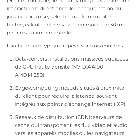
(Netflix, YouTube), le cloud gaming nécessite une
interaction bidirectionnelle : chaque action du
joueur (clic, mise, sélection de ligne) doit être
traitée, calculée et renvoyée en moins de 30 ms
pour rester imperceptible.
L’architecture typique repose sur trois couches :
Data‑centers : installations massives équipées
de GPU haute densité (NVIDIA A100,
AMD MI250).
Edge‑computing : nœuds situés à proximité
du client pour réduire la latence, souvent
intégrés aux points d’échange Internet (IXP).
Réseaux de distribution (CDN) : serveurs de
cache qui transportent les flux vidéo et audio
vers les appareils mobiles ou les navigateurs.