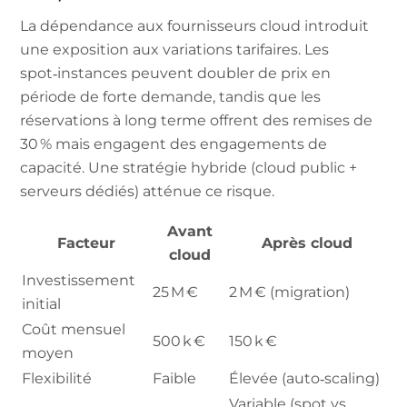
La dépendance aux fournisseurs cloud introduit
une exposition aux variations tarifaires. Les
spot‑instances peuvent doubler de prix en
période de forte demande, tandis que les
réservations à long terme offrent des remises de
30 % mais engagent des engagements de
capacité. Une stratégie hybride (cloud public +
serveurs dédiés) atténue ce risque.
Avant
Facteur
Après cloud
cloud
Investissement
25 M €
2 M € (migration)
initial
Coût mensuel
500 k €
150 k €
moyen
Flexibilité
Faible
Élevée (auto‑scaling)
Variable (spot vs