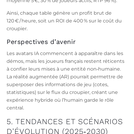
moyenne 5 €, 30 % de joueurs actifs, RTP 96 %).
Ainsi, chaque table génère un profit brut de
120 € / heure, soit un ROI de 400 % sur le coût du
croupier.
Perspectives d’avenir
Les avatars IA commencent à apparaître dans les
démos, mais les joueurs français restent réticents
à confier leurs mises à une entité non‑humaine.
La réalité augmentée (AR) pourrait permettre de
superposer des informations de jeu (cotes,
statistiques) sur le flux du croupier, créant une
expérience hybride où l’humain garde le rôle
central.
5. TENDANCES ET SCÉNARIOS
D’ÉVOLUTION (2025‑2030)