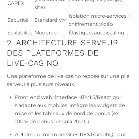
CAPEX
site)
Isolation micro‑services +
Sécurité
Standard VM
chiffrement vidéo
Scalabilité
Modérée
Élastique, auto‑scaling
2. ARCHITECTURE SERVEUR
DES PLATEFORMES DE
LIVE‑CASINO
Une plateforme de live‑casino repose sur une pile
serveur à plusieurs niveaux.
Front‑end web : interface HTML5/React qui
s’adapte aux mobiles, intègre les widgets de
mise et les tableaux de bord de bonus (ex. :
100 % de bonus jusqu’à 200 €).
API de jeu : micro‑services REST/GraphQL qui