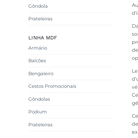
Au
Gôndola
d’
Prateleiras
Da
so
LINHA MDF
pr
Armário
de
op
Balcões
Le
Bengaleiro
d’
Cestos Promocionais
vé
Ce
Gôndolas
gé
Podium
Ce
de
Prateleiras
ex