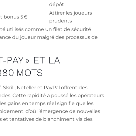
dépôt
Attirer les joueurs
t bonus 5 €
prudents
 utilisés comme un filet de sécurité
iance du joueur malgré des processus de
‑PAY » ET LA
380 MOTS
 Skrill, Neteller et PayPal offrent des
des. Cette rapidité a poussé les opérateurs
des gains en temps réel signifie que les
apidement, d’où l’émergence de nouvelles
es et tentatives de blanchiment via des