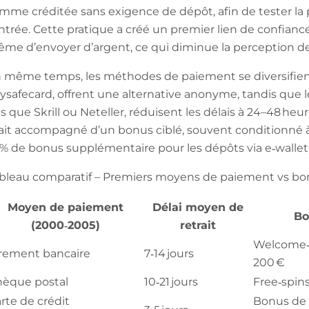
mme créditée sans exigence de dépôt, afin de tester la p
entrée. Cette pratique a créé un premier lien de confianc
me d’envoyer d’argent, ce qui diminue la perception de
 même temps, les méthodes de paiement se diversifien
ysafecard, offrent une alternative anonyme, tandis que le
ls que Skrill ou Neteller, réduisent les délais à 24–48
ait accompagné d’un bonus ciblé, souvent conditionné à 
 % de bonus supplémentaire pour les dépôts via e‑wallet)
bleau comparatif – Premiers moyens de paiement vs bo
Moyen de paiement
Délai moyen de
Bo
(2000‑2005)
retrait
Welcome‑b
rement bancaire
7‑14 jours
200 €
hèque postal
10‑21 jours
Free‑spins
rte de crédit
Bonus de 