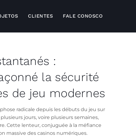
OJETOS
CLIENTES
FALE CONOSCO
stantanés :
çonné la sécurité
tes de jeu modernes
ose radicale depuis les débuts du jeu sur
plusieurs jours, voire plusieurs semaines,
ire. Cette lenteur, conjuguée à la méfiance
option massive des casinos numériques.