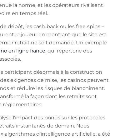
enue la norme, et les opérateurs rivalisent
voire en temps réel.
 dépôt, les cash‑back ou les free‑spins –
surent le joueur en montrant que le site est
remier retrait ne soit demandé. Un exemple
ino en ligne france
, qui répertorie des
associés.
ls participent désormais à la construction
à des exigences de mise, les casinos peuvent
fonds et réduire les risques de blanchiment.
ansformé la façon dont les retraits sont
t réglementaires.
nalyse l’impact des bonus sur les protocoles
retraits instantanés de demain. Nous
gorithmes d’intelligence artificielle, a été