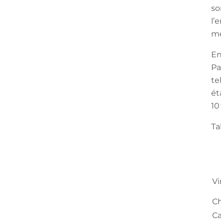
so
l’
mê
En
Pa
te
ét
10
Ta
Vi
C
Ca