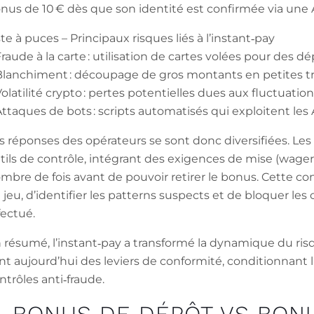
nus de 10 € dès que son identité est confirmée via une 
ste à puces – Principaux risques liés à l’instant‑pay
Fraude à la carte : utilisation de cartes volées pour des dé
Blanchiment : découpage de gros montants en petites tra
Volatilité crypto : pertes potentielles dues aux fluctuatio
Attaques de bots : scripts automatisés qui exploitent les
s réponses des opérateurs se sont donc diversifiées. 
tils de contrôle, intégrant des exigences de mise (wageri
mbre de fois avant de pouvoir retirer le bonus. Cette c
 jeu, d’identifier les patterns suspects et de bloquer les
fectué.
 résumé, l’instant‑pay a transformé la dynamique du risqu
nt aujourd’hui des leviers de conformité, conditionnant l
ntrôles anti‑fraude.