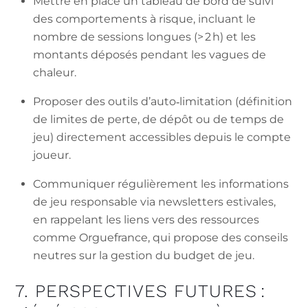
Mettre en place un tableau de bord de suivi
des comportements à risque, incluant le
nombre de sessions longues (> 2 h) et les
montants déposés pendant les vagues de
chaleur.
Proposer des outils d’auto‑limitation (définition
de limites de perte, de dépôt ou de temps de
jeu) directement accessibles depuis le compte
joueur.
Communiquer régulièrement les informations
de jeu responsable via newsletters estivales,
en rappelant les liens vers des ressources
comme Orguefrance, qui propose des conseils
neutres sur la gestion du budget de jeu.
7. PERSPECTIVES FUTURES :