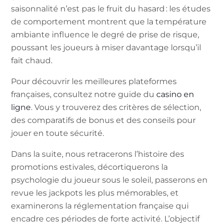
saisonnalité n’est pas le fruit du hasard : les études
de comportement montrent que la température
ambiante influence le degré de prise de risque,
poussant les joueurs à miser davantage lorsqu’il
fait chaud.
Pour découvrir les meilleures plateformes
françaises, consultez notre guide du
casino en
ligne
. Vous y trouverez des critères de sélection,
des comparatifs de bonus et des conseils pour
jouer en toute sécurité.
Dans la suite, nous retracerons l’histoire des
promotions estivales, décortiquerons la
psychologie du joueur sous le soleil, passerons en
revue les jackpots les plus mémorables, et
examinerons la réglementation française qui
encadre ces périodes de forte activité. L’objectif