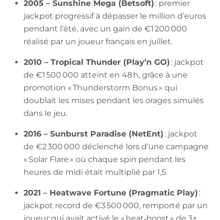
2005 – Sunshine Mega (Betsoft)
: premier
jackpot progressif à dépasser le million d’euros
pendant l’été, avec un gain de €1 200 000
réalisé par un joueur français en juillet.
2010 – Tropical Thunder (Play’n GO)
: jackpot
de €1 500 000 atteint en 48 h, grâce à une
promotion « Thunderstorm Bonus » qui
doublait les mises pendant les orages simulés
dans le jeu.
2016 – Sunburst Paradise (NetEnt)
: jackpot
de €2 300 000 déclenché lors d’une campagne
« Solar Flare » où chaque spin pendant les
heures de midi était multiplié par 1,5.
2021 – Heatwave Fortune (Pragmatic Play)
:
jackpot record de €3 500 000, remporté par un
joueur qui avait activé le « heat‑boost » de 3×