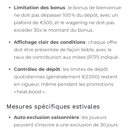
Limitation des bonus
: le bonus de bienvenue
ne doit pas dépasser 100 % du dépôt, avec un
plafond de €500, et le wagering ne doit pas
excéder 30x le montant du bonus.
Affichage clair des conditions
: chaque offre
doit être présentée de façon lisible, avec le
taux de contribution aux mises (RTP) indiqué.
Contrôles de dépôt
: les limites de dépôt
quotidiennes (généralement €2 000) restent
en vigueur, même pendant les promotions
« heat‑boost ».
Mesures spécifiques estivales
Auto‑exclusion saisonnière
: les joueurs
peuvent s’inscrire à une exclusion de 30 jours