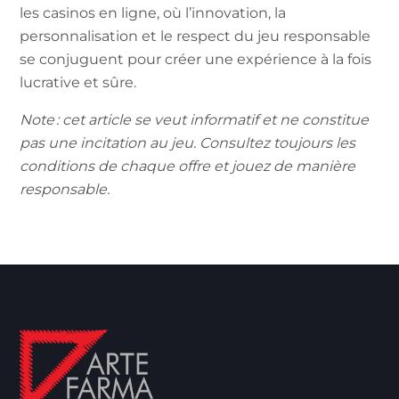
les casinos en ligne, où l’innovation, la
personnalisation et le respect du jeu responsable
se conjuguent pour créer une expérience à la fois
lucrative et sûre.
Note : cet article se veut informatif et ne constitue
pas une incitation au jeu. Consultez toujours les
conditions de chaque offre et jouez de manière
responsable.