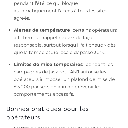
pendant l’été, ce qui bloque
automatiquement l’accès à tous les sites
agréés.
Alertes de température
: certains opérateurs
affichent un rappel « Jouez de façon
responsable, surtout lorsqu’il fait chaud » dès
que la température locale dépasse 30 °C.
Limites de mise temporaires
: pendant les
campagnes de jackpot, l’ANJ autorise les
opérateurs à imposer un plafond de mise de
€5 000 par session afin de prévenir les
comportements excessifs.
Bonnes pratiques pour les
opérateurs