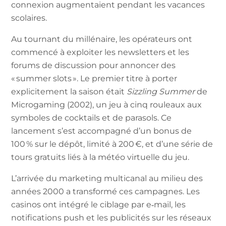
connexion augmentaient pendant les vacances
scolaires.
Au tournant du millénaire, les opérateurs ont
commencé à exploiter les newsletters et les
forums de discussion pour annoncer des
« summer slots ». Le premier titre à porter
explicitement la saison était
Sizzling Summer
de
Microgaming (2002), un jeu à cinq rouleaux aux
symboles de cocktails et de parasols. Ce
lancement s’est accompagné d’un bonus de
100 % sur le dépôt, limité à 200 €, et d’une série de
tours gratuits liés à la météo virtuelle du jeu.
L’arrivée du marketing multicanal au milieu des
années 2000 a transformé ces campagnes. Les
casinos ont intégré le ciblage par e‑mail, les
notifications push et les publicités sur les réseaux