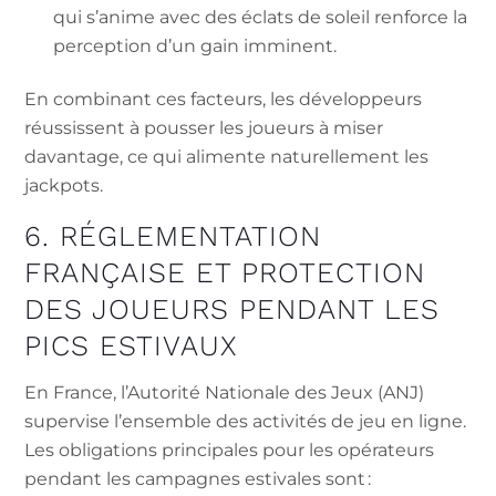
qui s’anime avec des éclats de soleil renforce la
perception d’un gain imminent.
En combinant ces facteurs, les développeurs
réussissent à pousser les joueurs à miser
davantage, ce qui alimente naturellement les
jackpots.
6. RÉGLEMENTATION
FRANÇAISE ET PROTECTION
DES JOUEURS PENDANT LES
PICS ESTIVAUX
En France, l’Autorité Nationale des Jeux (ANJ)
supervise l’ensemble des activités de jeu en ligne.
Les obligations principales pour les opérateurs
pendant les campagnes estivales sont :