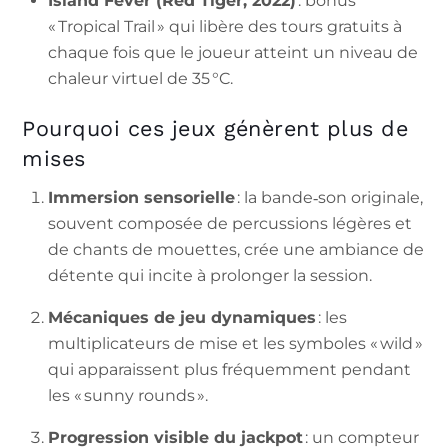
Island Fever (Red Tiger, 2022)
: bonus
« Tropical Trail » qui libère des tours gratuits à
chaque fois que le joueur atteint un niveau de
chaleur virtuel de 35 °C.
Pourquoi ces jeux génèrent plus de
mises
Immersion sensorielle
: la bande‑son originale,
souvent composée de percussions légères et
de chants de mouettes, crée une ambiance de
détente qui incite à prolonger la session.
Mécaniques de jeu dynamiques
: les
multiplicateurs de mise et les symboles « wild »
qui apparaissent plus fréquemment pendant
les « sunny rounds ».
Progression visible du jackpot
: un compteur