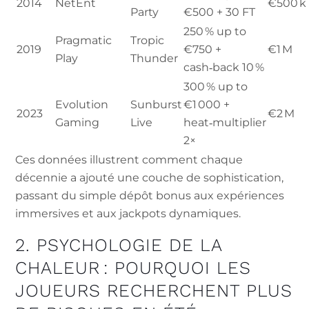
2014
NetEnt
€500 k
Party
€500 + 30 FT
250 % up to
Pragmatic
Tropic
2019
€750 +
€1 M
Play
Thunder
cash‑back 10 %
300 % up to
Evolution
Sunburst
€1 000 +
2023
€2 M
Gaming
Live
heat‑multiplier
2×
Ces données illustrent comment chaque
décennie a ajouté une couche de sophistication,
passant du simple dépôt bonus aux expériences
immersives et aux jackpots dynamiques.
2. PSYCHOLOGIE DE LA
CHALEUR : POURQUOI LES
JOUEURS RECHERCHENT PLUS