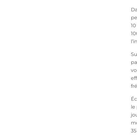
Da
pe
10
10
l’
Su
pa
vo
ef
fr
Éc
le
jo
mo
35