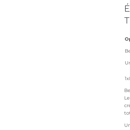
É
T
O
B
U
1
Be
Le
cr
to
Un