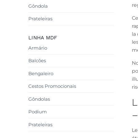
re
Gôndola
Ce
Prateleiras
ra
la
LINHA MDF
le
Armário
me
Balcões
No
po
Bengaleiro
il
Cestos Promocionais
ri
Gôndolas
L
Podium
–
Prateleiras
Le