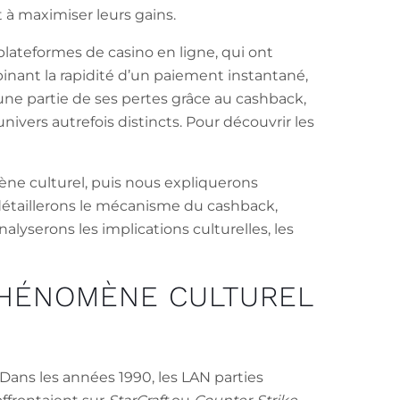
t à maximiser leurs gains.
plateformes de casino en ligne, qui ont
mbinant la rapidité d’un paiement instantané,
r une partie de ses pertes grâce au cashback,
nivers autrefois distincts. Pour découvrir les
ne culturel, puis nous expliquerons
détaillerons le mécanisme du cashback,
nalyserons les implications culturelles, les
 PHÉNOMÈNE CULTUREL
 Dans les années 1990, les LAN parties