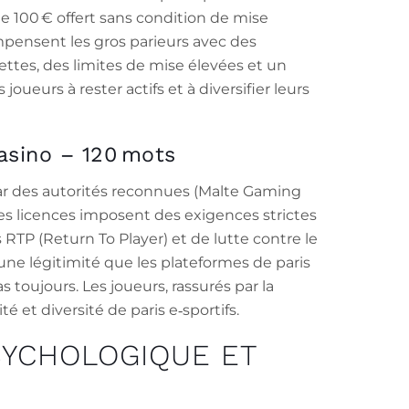
e 100 € offert sans condition de mise
mpensent les gros parieurs avec des
ettes, des limites de mise élevées et un
oueurs à rester actifs et à diversifier leurs
casino – 120 mots
par des autorités reconnues (Malte Gaming
s licences imposent des exigences strictes
RTP (Return To Player) et de lutte contre le
une légitimité que les plateformes de paris
toujours. Les joueurs, rassurés par la
ité et diversité de paris e‑sportifs.
PSYCHOLOGIQUE ET