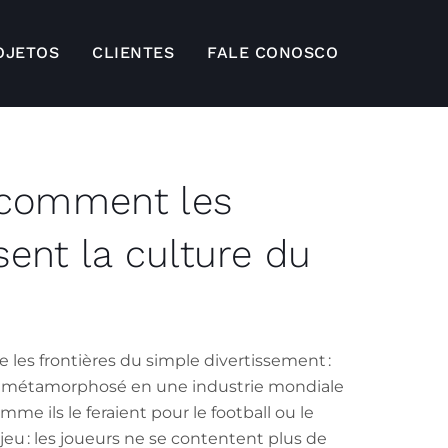
OJETOS
CLIENTES
FALE CONOSCO
: comment les
sent la culture du
les frontières du simple divertissement :
s’est métamorphosé en une industrie mondiale
 ils le feraient pour le football ou le
jeu : les joueurs ne se contentent plus de