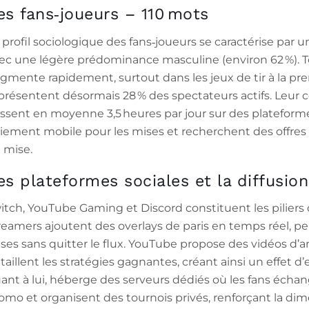
es fans‑joueurs – 110 mots
 profil sociologique des fans‑joueurs se caractérise par 
ec une légère prédominance masculine (environ 62 %). To
gmente rapidement, surtout dans les jeux de tir à la p
présentent désormais 28 % des spectateurs actifs. Leur c
ssent en moyenne 3,5 heures par jour sur des plateforme
iement mobile pour les mises et recherchent des offres «
 mise.
es plateformes sociales et la diffusi
itch, YouTube Gaming et Discord constituent les piliers de
reamers ajoutent des overlays de paris en temps réel, p
ses sans quitter le flux. YouTube propose des vidéos d’
taillent les stratégies gagnantes, créant ainsi un effet d’
ant à lui, héberge des serveurs dédiés où les fans écha
omo et organisent des tournois privés, renforçant la d