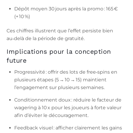
Dépôt moyen 30 jours après la promo : 165 €
(+ 10 %)
Ces chiffres illustrent que l’effet persiste bien
au‑delà de la période de gratuité.
Implications pour la conception
future
Progressivité : offrir des lots de free‑spins en
plusieurs étapes (5 → 10 → 15) maintient
l’engagement sur plusieurs semaines.
Conditionnement doux : réduire le facteur de
wagering à 10 x pour les joueurs à forte valeur
afin d’éviter le découragement.
Feedback visuel : afficher clairement les gains