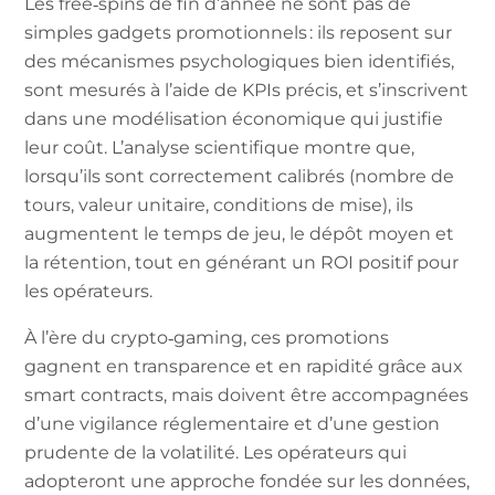
Les free‑spins de fin d’année ne sont pas de
simples gadgets promotionnels : ils reposent sur
des mécanismes psychologiques bien identifiés,
sont mesurés à l’aide de KPIs précis, et s’inscrivent
dans une modélisation économique qui justifie
leur coût. L’analyse scientifique montre que,
lorsqu’ils sont correctement calibrés (nombre de
tours, valeur unitaire, conditions de mise), ils
augmentent le temps de jeu, le dépôt moyen et
la rétention, tout en générant un ROI positif pour
les opérateurs.
À l’ère du crypto‑gaming, ces promotions
gagnent en transparence et en rapidité grâce aux
smart contracts, mais doivent être accompagnées
d’une vigilance réglementaire et d’une gestion
prudente de la volatilité. Les opérateurs qui
adopteront une approche fondée sur les données,