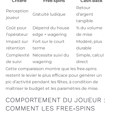
Critère
Free‑spins
Cash‑back
Retour
Perception
Gratuité ludique
d’argent
joueur
tangible
Coût pour
Dépend du house
% du volume
l’opérateur
edge + wagering
de mise
Impact sur
Fort sur le court
Modéré, plus
rétention
terme
durable
Complexité
Nécessite suivi du
Simple, calcul
de suivi
wagering
direct
Cette comparaison montre que les free‑spins
restent le levier le plus efficace pour générer un
pic d’activité pendant les fêtes, à condition de
maîtriser le budget et les paramètres de mise.
COMPORTEMENT DU JOUEUR :
COMMENT LES FREE‑SPINS