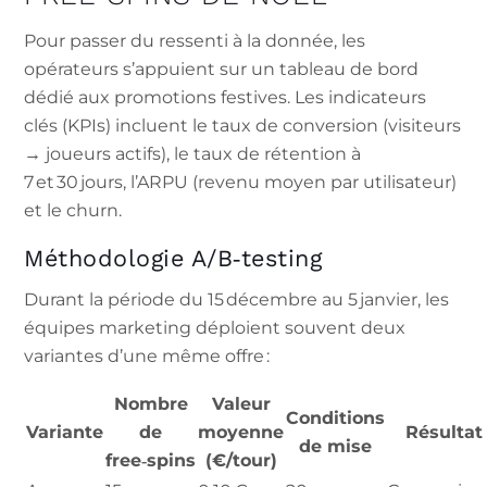
Pour passer du ressenti à la donnée, les
opérateurs s’appuient sur un tableau de bord
dédié aux promotions festives. Les indicateurs
clés (KPIs) incluent le taux de conversion (visiteurs
→ joueurs actifs), le taux de rétention à
7 et 30 jours, l’ARPU (revenu moyen par utilisateur)
et le churn.
Méthodologie A/B‑testing
Durant la période du 15 décembre au 5 janvier, les
équipes marketing déploient souvent deux
variantes d’une même offre :
Nombre
Valeur
Conditions
Variante
de
moyenne
Résultat 
de mise
free‑spins
(€/tour)