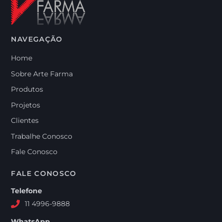
NAVEGAÇÃO
Home
Sobre Arte Farma
Produtos
Projetos
Clientes
Trabalhe Conosco
Fale Conosco
FALE CONOSCO
Telefone
11 4996-9888
WhatsApp