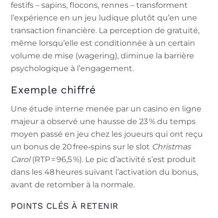
festifs – sapins, flocons, rennes – transforment
l’expérience en un jeu ludique plutôt qu’en une
transaction financière. La perception de gratuité,
même lorsqu’elle est conditionnée à un certain
volume de mise (wagering), diminue la barrière
psychologique à l’engagement.
Exemple chiffré
Une étude interne menée par un casino en ligne
majeur a observé une hausse de 23 % du temps
moyen passé en jeu chez les joueurs qui ont reçu
un bonus de 20 free‑spins sur le slot
Christmas
Carol
(RTP = 96,5 %). Le pic d’activité s’est produit
dans les 48 heures suivant l’activation du bonus,
avant de retomber à la normale.
POINTS CLÉS À RETENIR