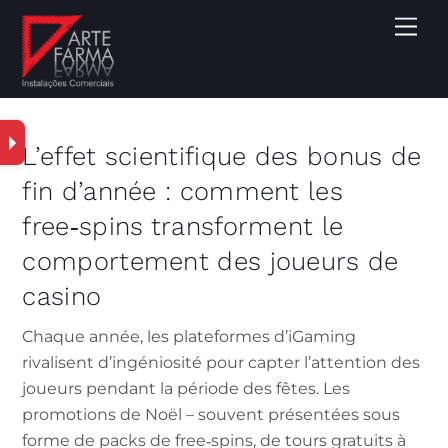
L’effet scientifique des bonus de
fin d’année : comment les
free‑spins transforment le
comportement des joueurs de
casino
Chaque année, les plateformes d’iGaming
rivalisent d’ingéniosité pour capter l’attention des
joueurs pendant la période des fêtes. Les
promotions de Noël – souvent présentées sous
forme de packs de free‑spins, de tours gratuits à