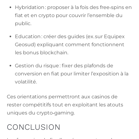
Hybridation : proposer à la fois des free‑spins en
fiat et en crypto pour couvrir l’ensemble du
public.
Education : créer des guides (ex. sur Equipex
Geosud) expliquant comment fonctionnent
les bonus blockchain.
Gestion du risque : fixer des plafonds de
conversion en fiat pour limiter l’exposition à la
volatilité.
Ces orientations permettront aux casinos de
rester compétitifs tout en exploitant les atouts
uniques du crypto‑gaming.
CONCLUSION