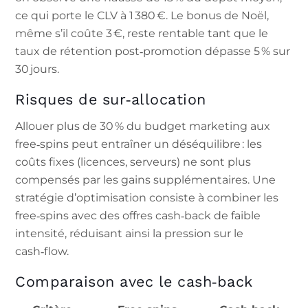
ce qui porte le CLV à 1 380 €. Le bonus de Noël,
même s’il coûte 3 €, reste rentable tant que le
taux de rétention post‑promotion dépasse 5 % sur
30 jours.
Risques de sur‑allocation
Allouer plus de 30 % du budget marketing aux
free‑spins peut entraîner un déséquilibre : les
coûts fixes (licences, serveurs) ne sont plus
compensés par les gains supplémentaires. Une
stratégie d’optimisation consiste à combiner les
free‑spins avec des offres cash‑back de faible
intensité, réduisant ainsi la pression sur le
cash‑flow.
Comparaison avec le cash‑back