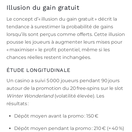
Illusion du gain gratuit
Le concept d’« illusion du gain gratuit » décrit la
tendance à surestimer la probabilité de gains
lorsqu’ils sont perçus comme offerts. Cette illusion
pousse les joueurs à augmenter leurs mises pour
« maximiser » le profit potentiel, même si les
chances réelles restent inchangées.
ÉTUDE LONGITUDINALE
Un casino a suivi 5 000 joueurs pendant 90 jours
autour de la promotion du 20 free‑spins sur le slot
Winter Wonderland
(volatilité élevée). Les
résultats :
Dépôt moyen avant la promo : 150 €
Dépôt moyen pendant la promo : 210 € (+ 40 %)