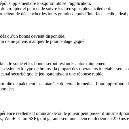
épôt supplémentaire lorsqu’on utilise l’application.
é du croupier et permet de suivre les free spins plus facilement.
mettent de déclencher les tours gratuits depuis l’interface tactile, idéal 
é dès qu’un bonus devient disponible.
afin de ne jamais manquer le pourcentage gagné.
en; le solde et les bonus seront restaurés automatiquement.
session et le type de bonus ; la plupart des opérateurs le rétablissent so
e canal sécurisé que le jeu, garantissant une réponse rapide.
unité de paiement instantané et de retrait immédiat. Pour approfondir le
tionnées.
xpérience réellement omnicanale où le joueur peut passer d’un smartpho
s, WebRTC ou SSE), qui garantissent une latence inférieure à 250 ms et