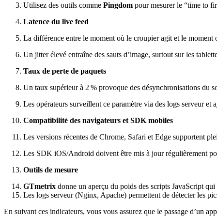
Utilisez des outils comme
Pingdom
pour mesurer le “time to fi
Latence du live feed
La différence entre le moment où le croupier agit et le moment o
Un jitter élevé entraîne des sauts d’image, surtout sur les tablet
Taux de perte de paquets
Un taux supérieur à 2 % provoque des désynchronisations du so
Les opérateurs surveillent ce paramètre via des logs serveur et aj
Compatibilité des navigateurs et SDK mobiles
Les versions récentes de Chrome, Safari et Edge supportent p
Les SDK iOS/Android doivent être mis à jour régulièrement pour
Outils de mesure
GTmetrix
donne un aperçu du poids des scripts JavaScript qui p
Les logs serveur (Nginx, Apache) permettent de détecter les pics
En suivant ces indicateurs, vous vous assurez que le passage d’un apparei