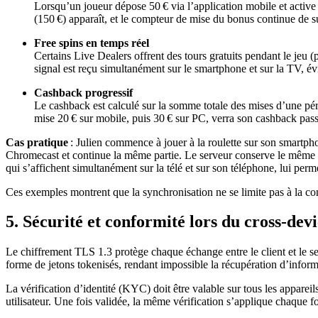
Lorsqu’un joueur dépose 50 € via l’application mobile et active
(150 €) apparaît, et le compteur de mise du bonus continue de sui
Free spins en temps réel
Certains Live Dealers offrent des tours gratuits pendant le jeu 
signal est reçu simultanément sur le smartphone et sur la TV, évi
Cashback progressif
Le cashback est calculé sur la somme totale des mises d’une pé
mise 20 € sur mobile, puis 30 € sur PC, verra son cashback pass
Cas pratique
: Julien commence à jouer à la roulette sur son smartphon
Chromecast et continue la même partie. Le serveur conserve le même token
qui s’affichent simultanément sur la télé et sur son téléphone, lui permet
Ces exemples montrent que la synchronisation ne se limite pas à la conti
5. Sécurité et conformité lors du cross‑dev
Le chiffrement TLS 1.3 protège chaque échange entre le client et le se
forme de jetons tokenisés, rendant impossible la récupération d’informa
La vérification d’identité (KYC) doit être valable sur tous les appare
utilisateur. Une fois validée, la même vérification s’applique chaque fo