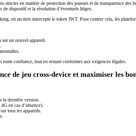
rictes en matière de protection des joueurs et de transparence des bon
de dispositif et la résolution d’éventuels litiges.
king, où un tiers intercepte le token JWT. Pour contrer cela, les platefor
 sur un nouvel appareil.
.
 anomalies.
n toute confiance, tout en restant conformes aux exigences légales.
ence de jeu cross‑device et maximiser les bo
s la dernière version.
, 4G en cas d’absence).
sur tous les appareils.
e.