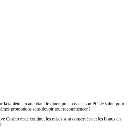
 la tablette en attendant le dîner, puis passe à son PC de salon pour
s mêmes promotions sans devoir tout recommencer ?
ve Casino reste continu, les mises sont conservées et les bonus en
o
.