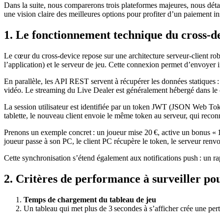
Dans la suite, nous comparerons trois plateformes majeures, nous détail
une vision claire des meilleures options pour profiter d’un paiement ins
1. Le fonctionnement technique du cross‑de
Le cœur du cross‑device repose sur une architecture serveur‑client ro
l’application) et le serveur de jeu. Cette connexion permet d’envoyer i
En parallèle, les API REST servent à récupérer les données statiques : 
vidéo. Le streaming du Live Dealer est généralement hébergé dans le cl
La session utilisateur est identifiée par un token JWT (JSON Web Token
tablette, le nouveau client envoie le même token au serveur, qui reconn
Prenons un exemple concret : un joueur mise 20 €, active un bonus « 1
joueur passe à son PC, le client PC récupère le token, le serveur renv
Cette synchronisation s’étend également aux notifications push : un r
2. Critères de performance à surveiller po
Temps de chargement du tableau de jeu
Un tableau qui met plus de 3 secondes à s’afficher crée une pert