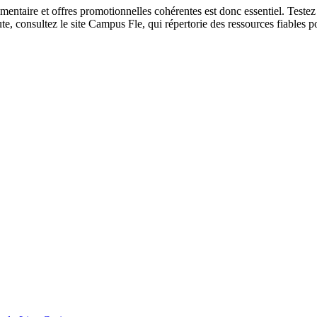
entaire et offres promotionnelles cohérentes est donc essentiel. Testez 
, consultez le site Campus Fle, qui répertorie des ressources fiables p