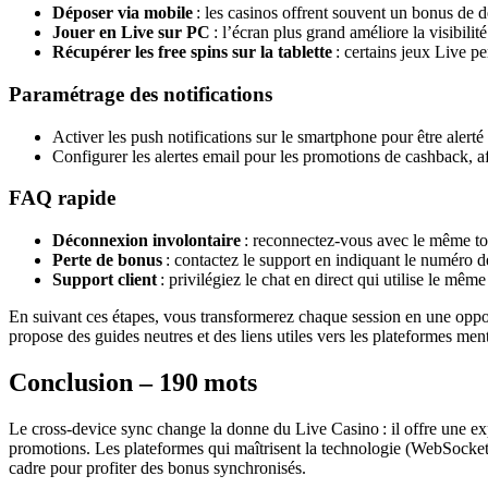
Déposer via mobile
: les casinos offrent souvent un bonus de d
Jouer en Live sur PC
: l’écran plus grand améliore la visibilit
Récupérer les free spins sur la tablette
: certains jeux Live per
Paramétrage des notifications
Activer les push notifications sur le smartphone pour être alert
Configurer les alertes email pour les promotions de cashback, 
FAQ rapide
Déconnexion involontaire
: reconnectez-vous avec le même tok
Perte de bonus
: contactez le support en indiquant le numéro de 
Support client
: privilégiez le chat en direct qui utilise le mêm
En suivant ces étapes, vous transformerez chaque session en une opport
propose des guides neutres et des liens utiles vers les plateformes men
Conclusion – 190 mots
Le cross‑device sync change la donne du Live Casino : il offre une e
promotions. Les plateformes qui maîtrisent la technologie (WebSocket
cadre pour profiter des bonus synchronisés.