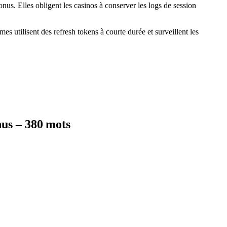
us. Elles obligent les casinos à conserver les logs de session
mes utilisent des refresh tokens à courte durée et surveillent les
nus – 380 mots