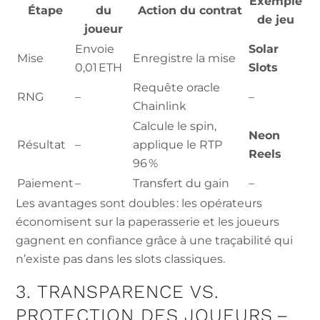
Exemple
Étape
du
Action du contrat
de jeu
joueur
Envoie
Solar
Mise
Enregistre la mise
0,01 ETH
Slots
Requête oracle
RNG
–
–
Chainlink
Calcule le spin,
Neon
Résultat
–
applique le RTP
Reels
96 %
Paiement
–
Transfert du gain
–
Les avantages sont doubles : les opérateurs
économisent sur la paperasserie et les joueurs
gagnent en confiance grâce à une traçabilité qui
n’existe pas dans les slots classiques.
3. TRANSPARENCE VS.
PROTECTION DES JOUEURS –