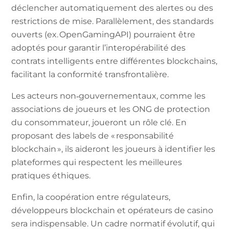
déclencher automatiquement des alertes ou des
restrictions de mise. Parallèlement, des standards
ouverts (ex. OpenGamingAPI) pourraient être
adoptés pour garantir l’interopérabilité des
contrats intelligents entre différentes blockchains,
facilitant la conformité transfrontalière.
Les acteurs non‑gouvernementaux, comme les
associations de joueurs et les ONG de protection
du consommateur, joueront un rôle clé. En
proposant des labels de « responsabilité
blockchain », ils aideront les joueurs à identifier les
plateformes qui respectent les meilleures
pratiques éthiques.
Enfin, la coopération entre régulateurs,
développeurs blockchain et opérateurs de casino
sera indispensable. Un cadre normatif évolutif, qui