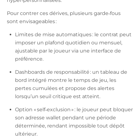
hyper‑personnalisées.
Pour contrer ces dérives, plusieurs garde‑fous
sont envisageables :
Limites de mise automatiques : le contrat peut
imposer un plafond quotidien ou mensuel,
ajustable par le joueur via une interface de
préférence.
Dashboards de responsabilité : un tableau de
bord intégré montre le temps de jeu, les
pertes cumulées et propose des alertes
lorsqu’un seuil critique est atteint.
Option « self‑exclusion » : le joueur peut bloquer
son adresse wallet pendant une période
déterminée, rendant impossible tout dépôt
ultérieur.