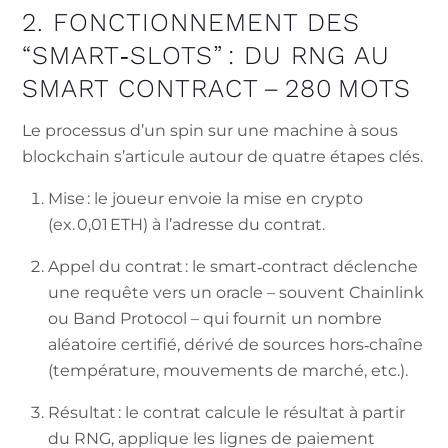
2. FONCTIONNEMENT DES
“SMART‑SLOTS” : DU RNG AU
SMART CONTRACT – 280 MOTS
Le processus d’un spin sur une machine à sous
blockchain s’articule autour de quatre étapes clés.
Mise : le joueur envoie la mise en crypto
(ex. 0,01 ETH) à l’adresse du contrat.
Appel du contrat : le smart‑contract déclenche
une requête vers un oracle – souvent Chainlink
ou Band Protocol – qui fournit un nombre
aléatoire certifié, dérivé de sources hors‑chaîne
(température, mouvements de marché, etc.).
Résultat : le contrat calcule le résultat à partir
du RNG, applique les lignes de paiement