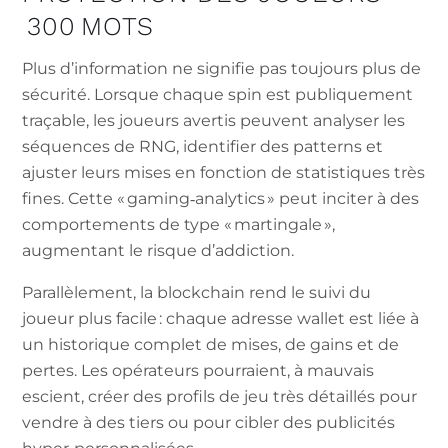
300 MOTS
Plus d’information ne signifie pas toujours plus de
sécurité. Lorsque chaque spin est publiquement
traçable, les joueurs avertis peuvent analyser les
séquences de RNG, identifier des patterns et
ajuster leurs mises en fonction de statistiques très
fines. Cette « gaming‑analytics » peut inciter à des
comportements de type « martingale »,
augmentant le risque d’addiction.
Parallèlement, la blockchain rend le suivi du
joueur plus facile : chaque adresse wallet est liée à
un historique complet de mises, de gains et de
pertes. Les opérateurs pourraient, à mauvais
escient, créer des profils de jeu très détaillés pour
vendre à des tiers ou pour cibler des publicités