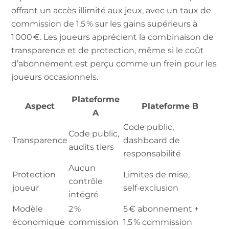
offrant un accès illimité aux jeux, avec un taux de
commission de 1,5 % sur les gains supérieurs à
1 000 €. Les joueurs apprécient la combinaison de
transparence et de protection, même si le coût
d’abonnement est perçu comme un frein pour les
joueurs occasionnels.
Plateforme
Aspect
Plateforme B
A
Code public,
Code public,
Transparence
dashboard de
audits tiers
responsabilité
Aucun
Protection
Limites de mise,
contrôle
joueur
self‑exclusion
intégré
Modèle
2 %
5 € abonnement +
économique
commission
1,5 % commission