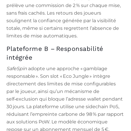
prélève une commission de 2 % sur chaque mise,
sans frais cachés. Les retours des joueurs
soulignent la confiance générée par la visibilité
totale, même si certains regrettent l’absence de
limites de mise automatiques.
Plateforme B – Responsabilité
intégrée
SafeSpin
adopte une approche « gamblage
responsable ». Son slot « Eco Jungle » intègre
directement des limites de mise configurables
par le joueur, ainsi qu’un mécanisme de
self‑exclusion qui bloque l’adresse wallet pendant
30 jours. La plateforme utilise une sidechain PoS,
réduisant l’empreinte carbone de 98 % par rapport
aux solutions PoW. Le modèle économique
repose sur un abonnement mensuel de 5 €,