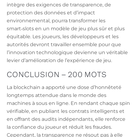
intègre des exigences de transparence, de
protection des données et d’impact
environnemental, pourra transformer les
smart‑slots en un modèle de jeu plus sûr et plus
équitable. Les joueurs, les développeurs et les
autorités devront travailler ensemble pour que
l’innovation technologique devienne un véritable
levier d’amélioration de l’expérience de jeu.
CONCLUSION – 200 MOTS
La blockchain a apporté une dose d’honnêteté
longtemps attendue dans le monde des
machines à sous en ligne. En rendant chaque spin
vérifiable, en publiant les contrats intelligents et
en offrant des audits indépendants, elle renforce
la confiance du joueur et réduit les fraudes.
Cependant, la transparence ne résout pas à elle