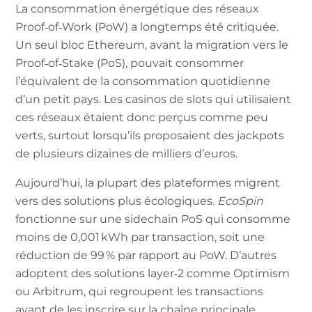
La consommation énergétique des réseaux
Proof‑of‑Work (PoW) a longtemps été critiquée.
Un seul bloc Ethereum, avant la migration vers le
Proof‑of‑Stake (PoS), pouvait consommer
l’équivalent de la consommation quotidienne
d’un petit pays. Les casinos de slots qui utilisaient
ces réseaux étaient donc perçus comme peu
verts, surtout lorsqu’ils proposaient des jackpots
de plusieurs dizaines de milliers d’euros.
Aujourd’hui, la plupart des plateformes migrent
vers des solutions plus écologiques.
EcoSpin
fonctionne sur une sidechain PoS qui consomme
moins de 0,001 kWh par transaction, soit une
réduction de 99 % par rapport au PoW. D’autres
adoptent des solutions layer‑2 comme Optimism
ou Arbitrum, qui regroupent les transactions
avant de les inscrire sur la chaîne principale,