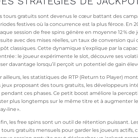
ES STRATÉGIES DE JACKPOT
s tours gratuits sont devenus le cœur battant des cam
riodes festives où la concurrence est la plus féroce. En 
aque session de free spins génère en moyenne 12 % de 
suite avec des mises réelles, un taux de conversion qu
pôt classiques. Cette dynamique s’explique par la capacit
entrée : le joueur expérimente le slot, découvre ses volati
ser davantage lorsqu’il perçoit un potentiel de gain élev
r ailleurs, les statistiques de RTP (Return to Player) 
s jeux proposant des tours gratuits, les développeurs int
× pendant ces phases. Ce petit boost améliore la perceptio
ster plus longtemps sur le même titre et à augmenter l
pay‑line ».
fin, les free spins sont un outil de rétention puissant. L
 tours gratuits mensuels pour garder les joueurs actifs, 