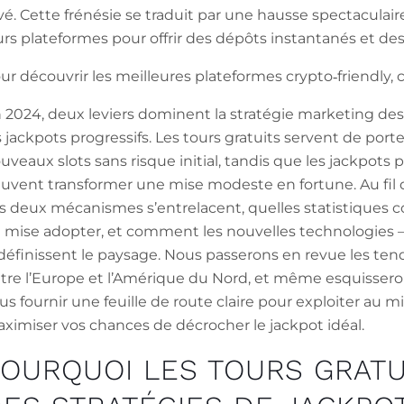
vé. Cette frénésie se traduit par une hausse spectaculair
urs plateformes pour offrir des dépôts instantanés et des r
ur découvrir les meilleures plateformes crypto‑friendly, 
 2024, deux leviers dominent la stratégie marketing des op
s jackpots progressifs. Les tours gratuits servent de porte
uveaux slots sans risque initial, tandis que les jackpots
uvent transformer une mise modeste en fortune. Au fil
s deux mécanismes s’entrelacent, quelles statistiques con
 mise adopter, et comment les nouvelles technologies
définissent le paysage. Nous passerons en revue les ten
tre l’Europe et l’Amérique du Nord, et même esquisserons
us fournir une feuille de route claire pour exploiter au
ximiser vos chances de décrocher le jackpot idéal.
OURQUOI LES TOURS GRATUI