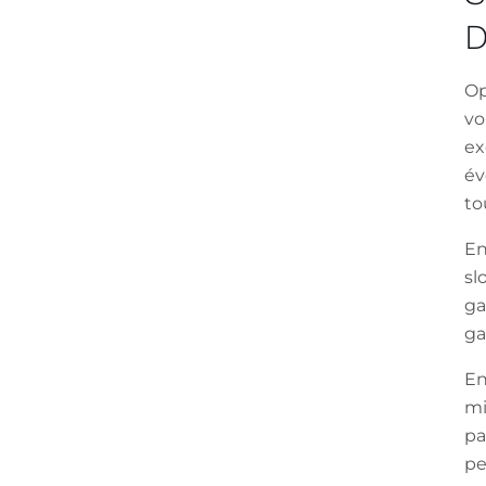
D
Op
vo
ex
év
to
En
s
ga
ga
En
mi
pa
pe