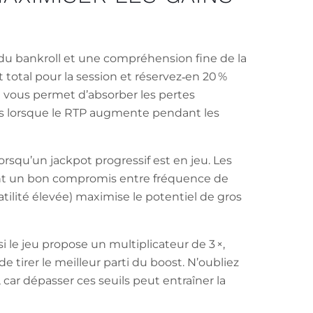
 du bankroll et une compréhension fine de la
 total pour la session et réservez‑en 20 %
e vous permet d’absorber les pertes
es lorsque le RTP augmente pendant les
orsqu’un jackpot progressif est en jeu. Les
ent un bon compromis entre fréquence de
atilité élevée) maximise le potentiel de gros
si le jeu propose un multiplicateur de 3 ×,
 tirer le meilleur parti du boost. N’oubliez
, car dépasser ces seuils peut entraîner la