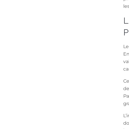
le
L
P
Le
En
va
ca
Ce
de
Pa
gr
L’
do