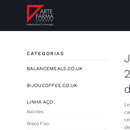
CATEGORIAS
J
BALANCEMEALS.CO.UK
2
d
BIJOUCOFFEE.CO.UK
LINHA AÇO
Le
Balcões
ca
cé
Braço Fixo
de