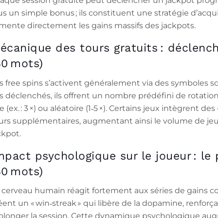
aque session gratuite peut déclencher un jackpot progres
us un simple bonus ; ils constituent une stratégie d’acqu
imente directement les gains massifs des jackpots.
écanique des tours gratuits : déclench
80 mots)
s free spins s’activent généralement via des symboles 
is déclenchés, ils offrent un nombre prédéfini de rotat
xe (ex. : 3 ×) ou aléatoire (1‑5 ×). Certains jeux intègrent 
urs supplémentaires, augmentant ainsi le volume de jeu gr
ckpot.
mpact psychologique sur le joueur : le
80 mots)
 cerveau humain réagit fortement aux séries de gains c
éent un « win‑streak » qui libère de la dopamine, renforç
olonger la session. Cette dynamique psychologique aug