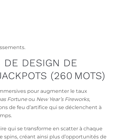
passements.
 DE DESIGN DE
JACKPOTS (260 MOTS)
immersives pour augmenter le taux
mas Fortune
ou
New Year’s Fireworks
,
ons de feu d’artifice qui se déclenchent à
emps.
ire qui se transforme en scatter à chaque
e spins, créant ainsi plus d’opportunités de