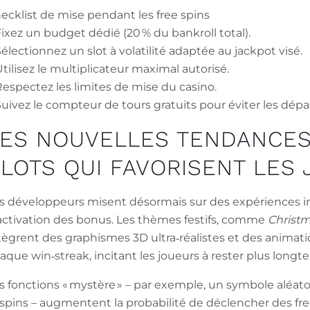
ecklist de mise pendant les free spins
Fixez un budget dédié (20 % du bankroll total).
Sélectionnez un slot à volatilité adaptée au jackpot visé.
Utilisez le multiplicateur maximal autorisé.
Respectez les limites de mise du casino.
Suivez le compteur de tours gratuits pour éviter les dé
LES NOUVELLES TENDANCES
LOTS QUI FAVORISENT LES 
s développeurs misent désormais sur des expériences 
activation des bonus. Les thèmes festifs, comme
Christ
tègrent des graphismes 3D ultra‑réalistes et des animati
aque win‑streak, incitant les joueurs à rester plus longt
s fonctions « mystère » – par exemple, un symbole aléato
 spins – augmentent la probabilité de déclencher des fre