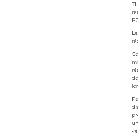
TL
re
PC
Le
ré
Co
ma
ré
do
lo
Pe
d’
pr
un
vé