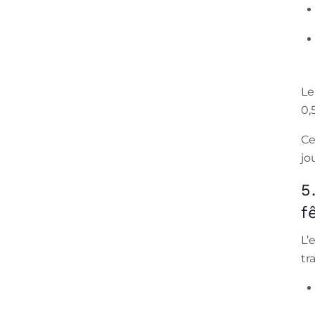
Le
0,
Ce
jo
5
f
L’
tr