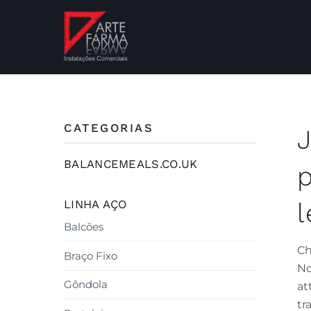
CATEGORIAS
J
BALANCEMEALS.CO.UK
p
l
LINHA AÇO
Balcões
Ch
Braço Fixo
No
Gôndola
at
tr