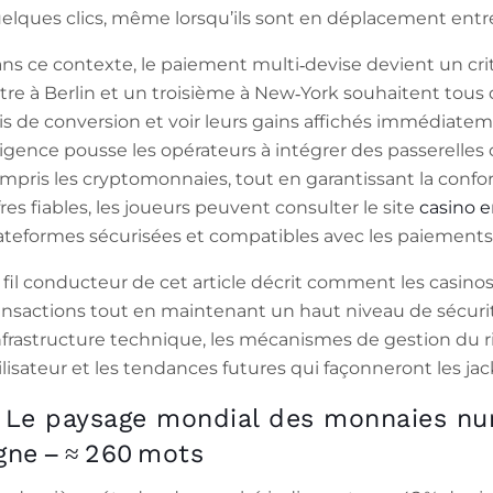
elques clics, même lorsqu’ils sont en déplacement entre l
ns ce contexte, le paiement multi‑devise devient un crit
tre à Berlin et un troisième à New‑York souhaitent tous 
ais de conversion et voir leurs gains affichés immédiateme
igence pousse les opérateurs à intégrer des passerelles 
mpris les cryptomonnaies, tout en garantissant la confo
fres fiables, les joueurs peuvent consulter le site
casino e
ateformes sécurisées et compatibles avec les paiements
 fil conducteur de cet article décrit comment les casinos 
ansactions tout en maintenant un haut niveau de sécur
infrastructure technique, les mécanismes de gestion du r
ilisateur et les tendances futures qui façonneront les j
. Le paysage mondial des monnaies nu
igne – ≈ 260 mots