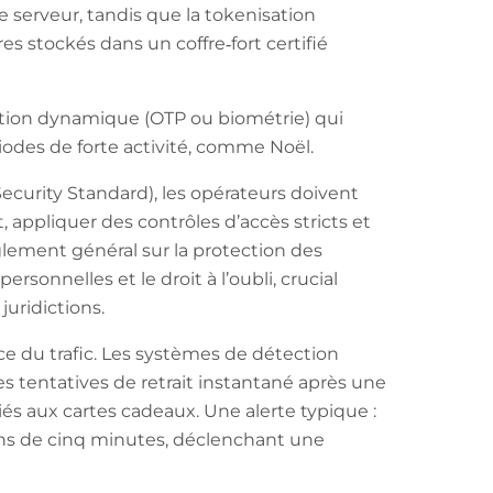
le serveur, tandis que la tokenisation
es stockés dans un coffre‑fort certifié
ation dynamique (OTP ou biométrie) qui
riodes de forte activité, comme Noël.
urity Standard), les opérateurs doivent
appliquer des contrôles d’accès stricts et
glement général sur la protection des
sonnelles et le droit à l’oubli, crucial
juridictions.
nce du trafic. Les systèmes de détection
es tentatives de retrait instantané après une
iés aux cartes cadeaux. Une alerte typique :
ins de cinq minutes, déclenchant une