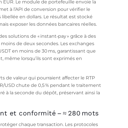
n EUR. Le module de portefeuille envoie la
met à l’API de conversion pour vérifier le
ibellée en dollars. Le résultat est stocké
jamais exposer les données bancaires réelles.
 des solutions de « instant‑pay » grâce à des
 à moins de deux secondes. Les exchanges
 USDT en moins de 30 ms, garantissant que
t, même lorsqu’ils sont exprimés en
s de valeur qui pourraient affecter le RTP
EUR/USD chute de 0,5 % pendant le traitement
ré à la seconde du dépôt, préservant ainsi la
ent et conformité – ≈ 280 mots
protéger chaque transaction. Les protocoles