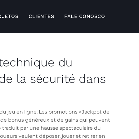
OJETOS
CLIENTES
FALE CONOSCO
 technique du
de la sécurité dans
du jeu en ligne. Les promotions « Jackpot de
ter de bonus généreux et de gains qui peuvent
se traduit par une hausse spectaculaire du
 joueurs veulent déposer, jouer et retirer en