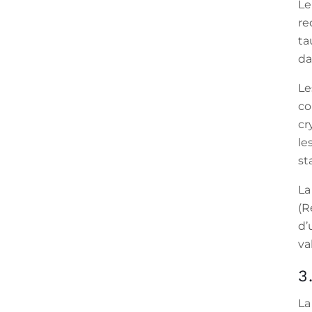
Le
re
ta
da
Le
co
cr
le
st
La
(R
d’
va
3
La