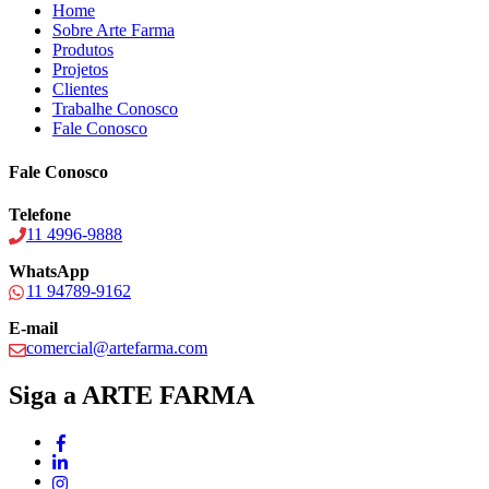
Home
Sobre Arte Farma
Produtos
Projetos
Clientes
Trabalhe Conosco
Fale Conosco
Fale Conosco
Telefone
11 4996-9888
WhatsApp
11 94789-9162
E-mail
comercial@artefarma.com
Siga a ARTE FARMA