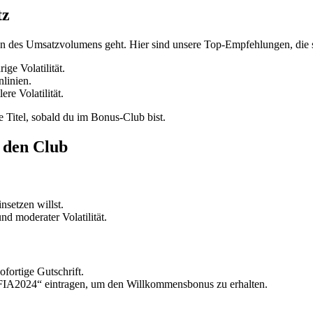
tz
hen des Umsatzvolumens geht. Hier sind unsere Top‑Empfehlungen, die 
ge Volatilität.
linien.
re Volatilität.
e Titel, sobald du im Bonus‑Club bist.
r den Club
setzen willst.
d moderater Volatilität.
fortige Gutschrift.
IA2024“ eintragen, um den Willkommensbonus zu erhalten.