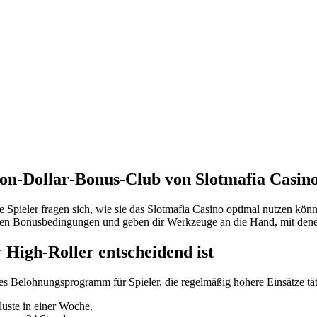
lion‑Dollar‑Bonus‑Club von Slotmafia Casin
Spieler fragen sich, wie sie das Slotmafia Casino optimal nutzen kön
igsten Bonusbedingungen und geben dir Werkzeuge an die Hand, mit den
High‑Roller entscheidend ist
tes Belohnungsprogramm für Spieler, die regelmäßig höhere Einsätze tät
uste in einer Woche.