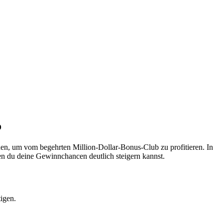
o
nen, um vom begehrten Million‑Dollar‑Bonus‑Club zu profitieren. In
en du deine Gewinnchancen deutlich steigern kannst.
igen.