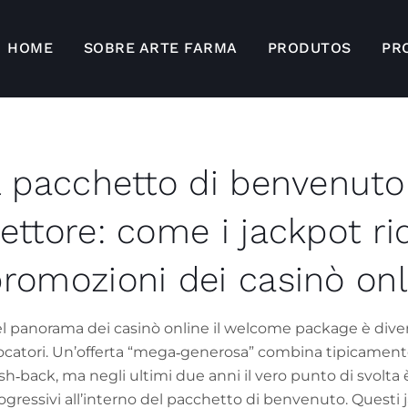
HOME
SOBRE ARTE FARMA
PRODUTOS
PR
l pacchetto di benvenuto
ettore: come i jackpot ri
romozioni dei casinò onl
l panorama dei casinò online il welcome package è diventa
ocatori. Un’offerta “mega‑generosa” combina tipicamente 
sh‑back, ma negli ultimi due anni il vero punto di svolta 
ogressivi all’interno del pacchetto di benvenuto. Questi j