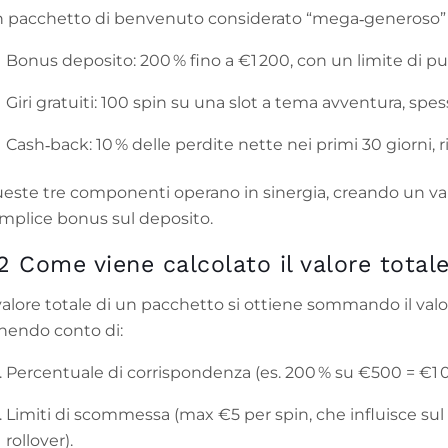
 pacchetto di benvenuto considerato “mega‑generoso” 
Bonus deposito: 200 % fino a €1 200, con un limite di pu
Giri gratuiti: 100 spin su una slot a tema avventura, spes
Cash‑back: 10 % delle perdite nette nei primi 30 giorni,
este tre componenti operano in sinergia, creando un val
mplice bonus sul deposito.
.2 Come viene calcolato il valore total
 valore totale di un pacchetto si ottiene sommando il v
nendo conto di:
Percentuale di corrispondenza (es. 200 % su €500 = €1 
Limiti di scommessa (max €5 per spin, che influisce sul 
rollover).