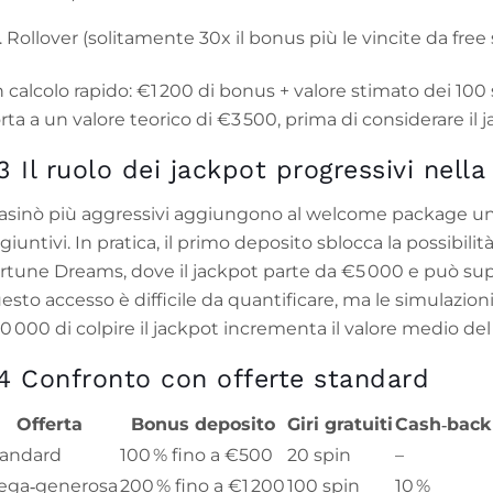
Rollover (solitamente 30x il bonus più le vincite da free 
 calcolo rapido: €1 200 di bonus + valore stimato dei 100
rta a un valore teorico di €3 500, prima di considerare il 
.3 Il ruolo dei jackpot progressivi nel
casinò più aggressivi aggiungono al welcome package un 
giuntivi. In pratica, il primo deposito sblocca la possibil
rtune Dreams, dove il jackpot parte da €5 000 e può supera
esto accesso è difficile da quantificare, ma le simulazio
0 000 di colpire il jackpot incrementa il valore medio de
.4 Confronto con offerte standard
Offerta
Bonus deposito
Giri gratuiti
Cash‑back
tandard
100 % fino a €500
20 spin
–
ega‑generosa
200 % fino a €1 200
100 spin
10 %