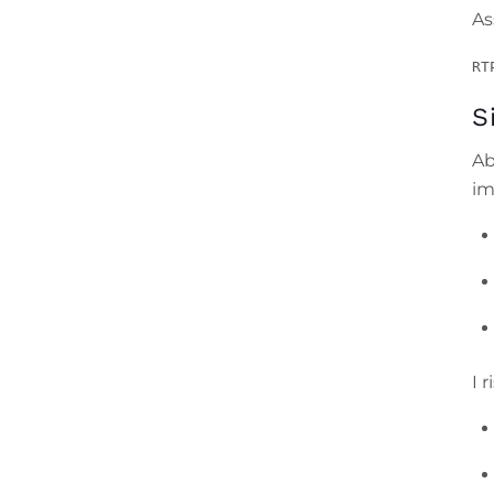
As
RT
S
Ab
im
I r