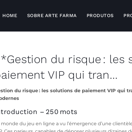
HOME
SOBRE ARTE FARMA
PRODUTOS
PR
*Gestion du risque : les 
aiement VIP qui tran…
stion du risque : les solutions de paiement VIP qui t
odernes
ntroduction – 250 mots
 monde du jeu en ligne a vu l’émergence d’une clientèle tr
P. Ces parieurs, capables de déposer plusieurs dizaines de