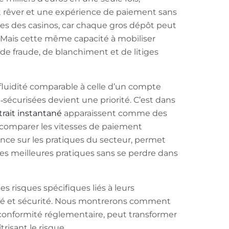
nt rêver et une expérience de paiement sans
es des casinos, car chaque gros dépôt peut
. Mais cette même capacité à mobiliser
de fraude, de blanchiment et de litiges
 fluidité comparable à celle d’un compte
‑sécurisées devient une priorité. C’est dans
trait instantané
apparaissent comme des
t comparer les vitesses de paiement
ence sur les pratiques du secteur, permet
les meilleures pratiques sans se perdre dans
les risques spécifiques liés à leurs
idité et sécurité. Nous montrerons comment
 conformité réglementaire, peut transformer
trisant le risque.