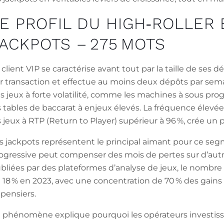
E PROFIL DU HIGH‑ROLLER 
ACKPOTS – 275 MOTS
 client VIP se caractérise avant tout par la taille de ses 
r transaction et effectue au moins deux dépôts par sema
s jeux à forte volatilité, comme les machines à sous pro
s tables de baccarat à enjeux élevés. La fréquence élev
s jeux à RTP (Return to Player) supérieur à 96 %, crée un pr
s jackpots représentent le principal aimant pour ce seg
ogressive peut compenser des mois de pertes sur d’autres
bliées par des plateformes d’analyse de jeux, le nombr
 18 % en 2023, avec une concentration de 70 % des gains 
pensiers.
 phénomène explique pourquoi les opérateurs investiss