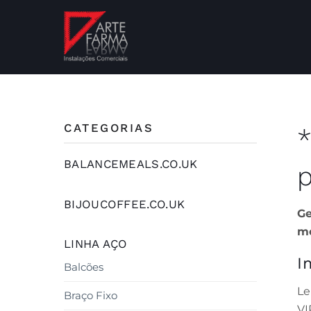
CATEGORIAS
*
BALANCEMEALS.CO.UK
p
BIJOUCOFFEE.CO.UK
Ge
m
LINHA AÇO
I
Balcões
Le
Braço Fixo
VI