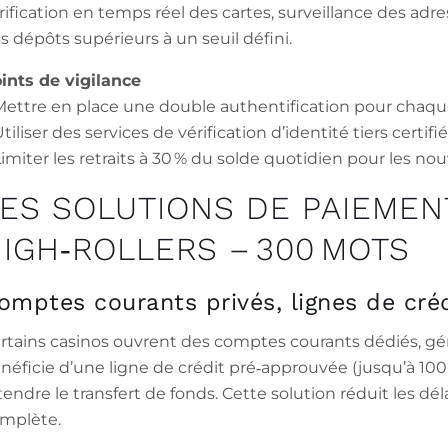
rification en temps réel des cartes, surveillance des adr
s dépôts supérieurs à un seuil défini.
ints de vigilance
Mettre en place une double authentification pour chaqu
Utiliser des services de vérification d’identité tiers certifi
Limiter les retraits à 30 % du solde quotidien pour les n
ES SOLUTIONS DE PAIEMEN
IGH‑ROLLERS – 300 MOTS
omptes courants privés, lignes de créd
rtains casinos ouvrent des comptes courants dédiés, gé
néficie d’une ligne de crédit pré‑approuvée (jusqu’à 100
tendre le transfert de fonds. Cette solution réduit les dél
mplète.