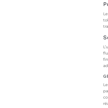
P
Le
to
tr
S
L’
fl
fi
ad
G
Le
pa
co
ré