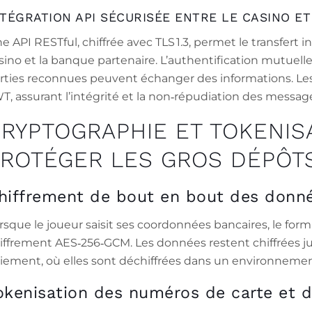
NTÉGRATION API SÉCURISÉE ENTRE LE CASINO ET
e API RESTful, chiffrée avec TLS 1.3, permet le transfer
sino et la banque partenaire. L’authentification mutuell
rties reconnues peuvent échanger des informations. Les
T, assurant l’intégrité et la non‑répudiation des messag
RYPTOGRAPHIE ET TOKENIS
ROTÉGER LES GROS DÉPÔTS
hiffrement de bout en bout des donn
rsque le joueur saisit ses coordonnées bancaires, le form
iffrement AES‑256‑GCM. Les données restent chiffrées jus
iement, où elles sont déchiffrées dans un environnement
okenisation des numéros de carte et d