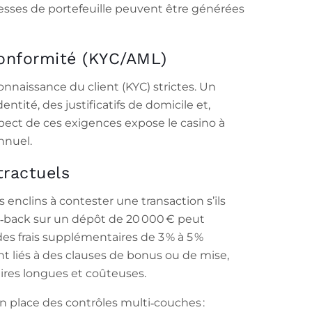
resses de portefeuille peuvent être générées
conformité (KYC/AML)
nnaissance du client (KYC) strictes. Un
ntité, des justificatifs de domicile et,
ect de ces exigences expose le casino à
nnuel.
tractuels
 enclins à contester une transaction s’ils
ge‑back sur un dépôt de 20 000 € peut
es frais supplémentaires de 3 % à 5 %
nt liés à des clauses de bonus ou de mise,
res longues et coûteuses.
n place des contrôles multi‑couches :