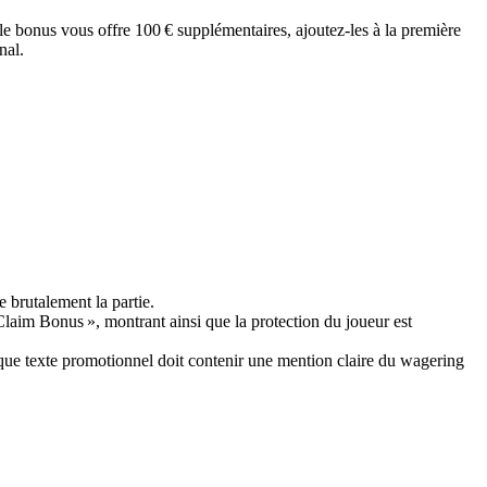
le bonus vous offre 100 € supplémentaires, ajoutez-les à la première
nal.
e brutalement la partie.
Claim Bonus », montrant ainsi que la protection du joueur est
aque texte promotionnel doit contenir une mention claire du wagering