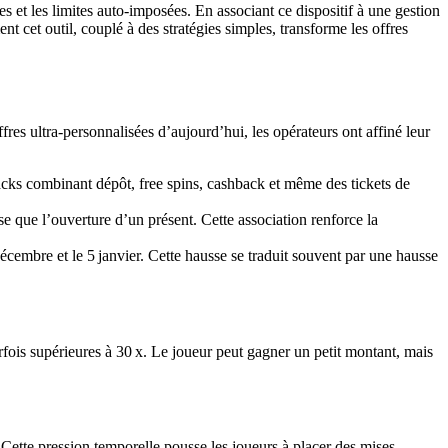
et les limites auto‑imposées. En associant ce dispositif à une gestion
 cet outil, couplé à des stratégies simples, transforme les offres
es ultra‑personnalisées d’aujourd’hui, les opérateurs ont affiné leur
acks combinant dépôt, free spins, cashback et même des tickets de
e que l’ouverture d’un présent. Cette association renforce la
cembre et le 5 janvier. Cette hausse se traduit souvent par une hausse
rfois supérieures à 30 x. Le joueur peut gagner un petit montant, mais
ette pression temporelle pousse les joueurs à placer des mises