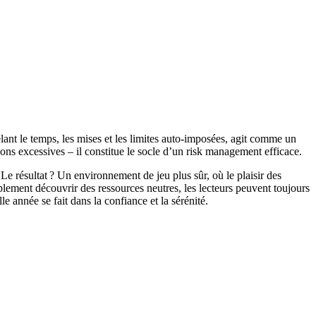
elant le temps, les mises et les limites auto‑imposées, agit comme un
ions excessives – il constitue le socle d’un risk management efficace.
. Le résultat ? Un environnement de jeu plus sûr, où le plaisir des
lement découvrir des ressources neutres, les lecteurs peuvent toujours
e année se fait dans la confiance et la sérénité.