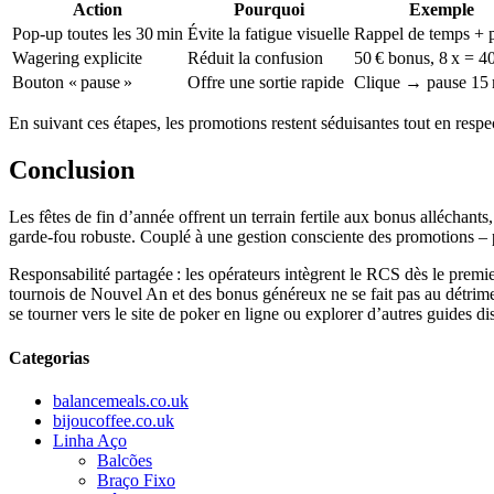
Action
Pourquoi
Exemple
Pop‑up toutes les 30 min
Évite la fatigue visuelle
Rappel de temps + p
Wagering explicite
Réduit la confusion
50 € bonus, 8 x = 4
Bouton « pause »
Offre une sortie rapide
Clique → pause 15
En suivant ces étapes, les promotions restent séduisantes tout en respe
Conclusion
Les fêtes de fin d’année offrent un terrain fertile aux bonus alléchant
garde‑fou robuste. Couplé à une gestion consciente des promotions – pla
Responsabilité partagée : les opérateurs intègrent le RCS dès le premier 
tournois de Nouvel An et des bonus généreux ne se fait pas au détrime
se tourner vers le site de poker en ligne ou explorer d’autres guides di
Categorias
balancemeals.co.uk
bijoucoffee.co.uk
Linha Aço
Balcões
Braço Fixo