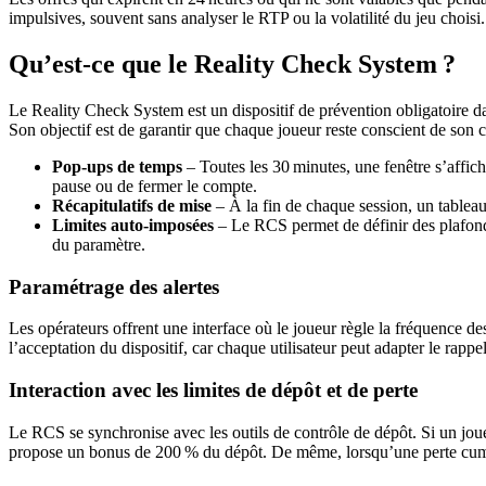
impulsives, souvent sans analyser le RTP ou la volatilité du jeu choisi.
Qu’est‑ce que le Reality Check System ?
Le Reality Check System est un dispositif de prévention obligatoir
Son objectif est de garantir que chaque joueur reste conscient de son
Pop‑ups de temps
– Toutes les 30 minutes, une fenêtre s’affich
pause ou de fermer le compte.
Récapitulatifs de mise
– À la fin de chaque session, un tableau
Limites auto‑imposées
– Le RCS permet de définir des plafonds 
du paramètre.
Paramétrage des alertes
Les opérateurs offrent une interface où le joueur règle la fréquence d
l’acceptation du dispositif, car chaque utilisateur peut adapter le rapp
Interaction avec les limites de dépôt et de perte
Le RCS se synchronise avec les outils de contrôle de dépôt. Si un joue
propose un bonus de 200 % du dépôt. De même, lorsqu’une perte cumula