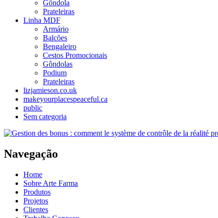
Gôndola
Prateleiras
Linha MDF
Armário
Balcões
Bengaleiro
Cestos Promocionais
Gôndolas
Podium
Prateleiras
lizjamieson.co.uk
makeyourplacespeaceful.ca
public
Sem categoria
Navegação
Home
Sobre Arte Farma
Produtos
Projetos
Clientes