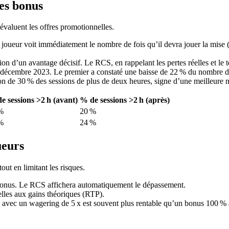
es bonus
valuent les offres promotionnelles.
joueur voit immédiatement le nombre de fois qu’il devra jouer la mise (w
on d’un avantage décisif. Le RCS, en rappelant les pertes réelles et le 
n décembre 2023. Le premier a constaté une baisse de 22 % du nombre 
on de 30 % des sessions de plus de deux heures, signe d’une meilleure m
e sessions >2 h (avant)
% de sessions >2 h (après)
%
20 %
%
24 %
ueurs
ut en limitant les risques.
bonus. Le RCS affichera automatiquement le dépassement.
elles aux gains théoriques (RTP).
avec un wagering de 5 x est souvent plus rentable qu’un bonus 100 % 