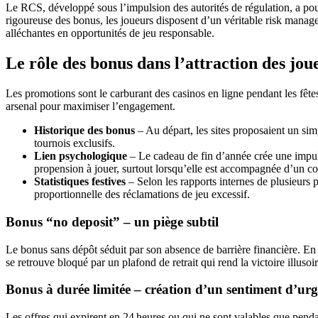
Le RCS, développé sous l’impulsion des autorités de régulation, a pou
rigoureuse des bonus, les joueurs disposent d’un véritable risk manage
alléchantes en opportunités de jeu responsable.
Le rôle des bonus dans l’attraction des jou
Les promotions sont le carburant des casinos en ligne pendant les fête
arsenal pour maximiser l’engagement.
Historique des bonus
– Au départ, les sites proposaient un si
tournois exclusifs.
Lien psychologique
– Le cadeau de fin d’année crée une impuls
propension à jouer, surtout lorsqu’elle est accompagnée d’un co
Statistiques festives
– Selon les rapports internes de plusieurs 
proportionnelle des réclamations de jeu excessif.
Bonus “no deposit” – un piège subtil
Le bonus sans dépôt séduit par son absence de barrière financière. En 
se retrouve bloqué par un plafond de retrait qui rend la victoire illusoir
Bonus à durée limitée – création d’un sentiment d’ur
Les offres qui expirent en 24 heures ou qui ne sont valables que pen