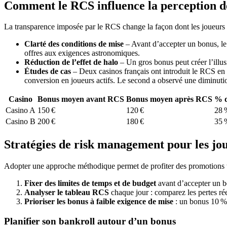
Comment le RCS influence la perception d
La transparence imposée par le RCS change la façon dont les joueurs é
Clarté des conditions de mise
– Avant d’accepter un bonus, le 
offres aux exigences astronomiques.
Réduction de l’effet de halo
– Un gros bonus peut créer l’illusi
Études de cas
– Deux casinos français ont introduit le RCS e
conversion en joueurs actifs. Le second a observé une diminuti
Casino
Bonus moyen avant RCS
Bonus moyen après RCS
% d
Casino A
150 €
120 €
28 
Casino B
200 €
180 €
35 
Stratégies de risk management pour les jo
Adopter une approche méthodique permet de profiter des promotions to
Fixer des limites de temps et de budget
avant d’accepter un 
Analyser le tableau RCS
chaque jour : comparez les pertes ré
Prioriser les bonus à faible exigence de mise
: un bonus 10 % 
Planifier son bankroll autour d’un bonus