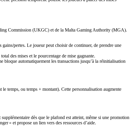
Gambling Commission (UKGC) et de la Malta Gaming Authority (MGA).
es gains/pertes. Le joueur peut choisir de continuer, de prendre une
e total des mises et le pourcentage de mise gagnante.
e bloque automatiquement les transactions jusqu’à la réinitialisation
ment le temps, ou temps + montant). Cette personnalisation augmente
ôt supplémentaire dès que le plafond est atteint, même si une promotion
ger » et propose un lien vers des ressources d’aide.