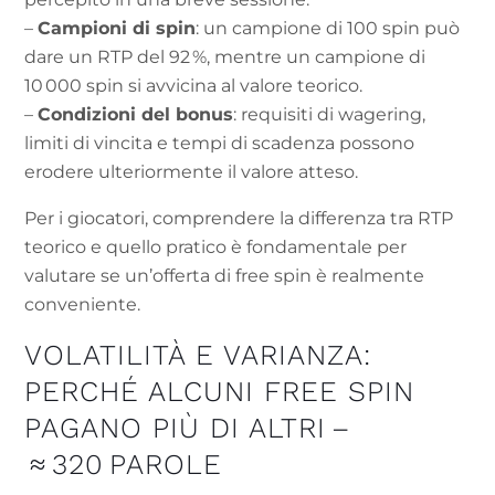
–
Campioni di spin
: un campione di 100 spin può
dare un RTP del 92 %, mentre un campione di
10 000 spin si avvicina al valore teorico.
–
Condizioni del bonus
: requisiti di wagering,
limiti di vincita e tempi di scadenza possono
erodere ulteriormente il valore atteso.
Per i giocatori, comprendere la differenza tra RTP
teorico e quello pratico è fondamentale per
valutare se un’offerta di free spin è realmente
conveniente.
VOLATILITÀ E VARIANZA:
PERCHÉ ALCUNI FREE SPIN
PAGANO PIÙ DI ALTRI –
≈ 320 PAROLE