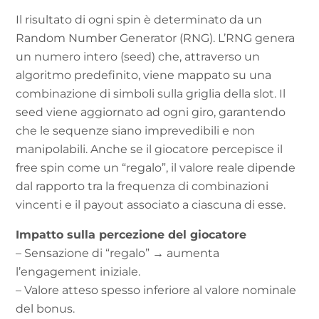
Il risultato di ogni spin è determinato da un
Random Number Generator (RNG). L’RNG genera
un numero intero (seed) che, attraverso un
algoritmo predefinito, viene mappato su una
combinazione di simboli sulla griglia della slot. Il
seed viene aggiornato ad ogni giro, garantendo
che le sequenze siano imprevedibili e non
manipolabili. Anche se il giocatore percepisce il
free spin come un “regalo”, il valore reale dipende
dal rapporto tra la frequenza di combinazioni
vincenti e il payout associato a ciascuna di esse.
Impatto sulla percezione del giocatore
– Sensazione di “regalo” → aumenta
l’engagement iniziale.
– Valore atteso spesso inferiore al valore nominale
del bonus.