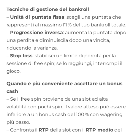
Tecniche di gestione del bankroll
–
Unità di puntata fissa
: scegli una puntata che
rappresenti al massimo l’1 % del tuo bankroll totale.
–
Progressione inversa
: aumenta la puntata dopo
una perdita e diminuiscila dopo una vincita,
riducendo la varianza.
–
Stop loss
: stabilisci un limite di perdita per la
sessione di free spin; se lo raggiungi, interrompi il
gioco.
Quando è più conveniente accettare un bonus
cash
– Se il free spin proviene da una slot ad alta
volatilità con pochi spin, il valore atteso può essere
inferiore a un bonus cash del 100 % con wagering
più basso.
– Confronta il
RTP
della slot con il
RTP medio
del