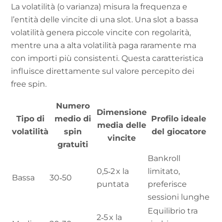
La volatilità (o varianza) misura la frequenza e
l’entità delle vincite di una slot. Una slot a bassa
volatilità genera piccole vincite con regolarità,
mentre una a alta volatilità paga raramente ma
con importi più consistenti. Questa caratteristica
influisce direttamente sul valore percepito dei
free spin.
Numero
Dimensione
Tipo di
medio di
Profilo ideale
media delle
volatilità
spin
del giocatore
vincite
gratuiti
Bankroll
0,5‑2 x la
limitato,
Bassa
30‑50
puntata
preferisce
sessioni lunghe
Equilibrio tra
2‑5 x la