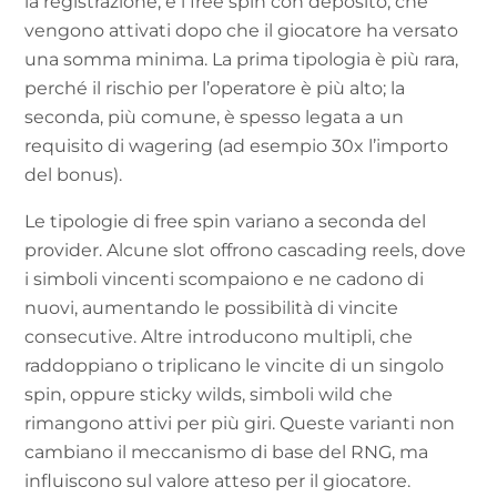
la registrazione, e i free spin con deposito, che
vengono attivati dopo che il giocatore ha versato
una somma minima. La prima tipologia è più rara,
perché il rischio per l’operatore è più alto; la
seconda, più comune, è spesso legata a un
requisito di wagering (ad esempio 30x l’importo
del bonus).
Le tipologie di free spin variano a seconda del
provider. Alcune slot offrono cascading reels, dove
i simboli vincenti scompaiono e ne cadono di
nuovi, aumentando le possibilità di vincite
consecutive. Altre introducono multipli, che
raddoppiano o triplicano le vincite di un singolo
spin, oppure sticky wilds, simboli wild che
rimangono attivi per più giri. Queste varianti non
cambiano il meccanismo di base del RNG, ma
influiscono sul valore atteso per il giocatore.