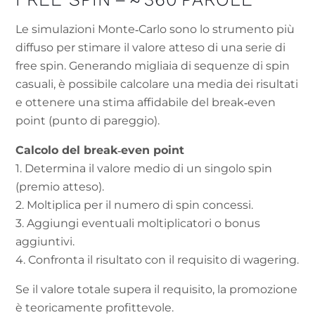
Le simulazioni Monte‑Carlo sono lo strumento più
diffuso per stimare il valore atteso di una serie di
free spin. Generando migliaia di sequenze di spin
casuali, è possibile calcolare una media dei risultati
e ottenere una stima affidabile del break‑even
point (punto di pareggio).
Calcolo del break‑even point
1. Determina il valore medio di un singolo spin
(premio atteso).
2. Moltiplica per il numero di spin concessi.
3. Aggiungi eventuali moltiplicatori o bonus
aggiuntivi.
4. Confronta il risultato con il requisito di wagering.
Se il valore totale supera il requisito, la promozione
è teoricamente profittevole.