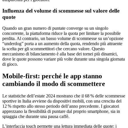
Influenza del volume di scommesse sul valore delle
quote
Quando un gran numero di puntate converge su un singolo
concorrente, la piattaforma riduce la quota per limitare la possibile
perdita. Al contrario, un basso volume di scommesse su un’opzione
“underdog” porta a un aumento della quota, rendendo più attraente
la scelta per gli scommettitori che cercano valore. Questo
meccanismo di bilanciamento è alla base dei tornei più dinamici,
dove le quote possono variare più volte durante una singola giornata
di gioco.
Mobile‑first: perché le app stanno
cambiando il modo di scommettere
Le statistiche dell’estate 2024 mostrano che il 68 % delle scommesse
sportive in Italia avviene da dispositivi mobili, con una crescita del
12 % rispetto allo stesso periodo dell’anno precedente. I giocatori
apprezzano la flessibilità di puntare dal proprio smartphone, sia in
spiaggia che durante una pausa caffè.
L’interfaccia touch permette una lettura immediata delle quote: i