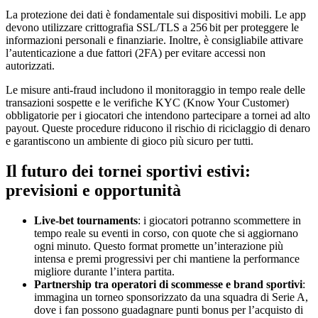
La protezione dei dati è fondamentale sui dispositivi mobili. Le app
devono utilizzare crittografia SSL/TLS a 256 bit per proteggere le
informazioni personali e finanziarie. Inoltre, è consigliabile attivare
l’autenticazione a due fattori (2FA) per evitare accessi non
autorizzati.
Le misure anti‑fraud includono il monitoraggio in tempo reale delle
transazioni sospette e le verifiche KYC (Know Your Customer)
obbligatorie per i giocatori che intendono partecipare a tornei ad alto
payout. Queste procedure riducono il rischio di riciclaggio di denaro
e garantiscono un ambiente di gioco più sicuro per tutti.
Il futuro dei tornei sportivi estivi:
previsioni e opportunità
Live‑bet tournaments
: i giocatori potranno scommettere in
tempo reale su eventi in corso, con quote che si aggiornano
ogni minuto. Questo format promette un’interazione più
intensa e premi progressivi per chi mantiene la performance
migliore durante l’intera partita.
Partnership tra operatori di scommesse e brand sportivi
:
immagina un torneo sponsorizzato da una squadra di Serie A,
dove i fan possono guadagnare punti bonus per l’acquisto di