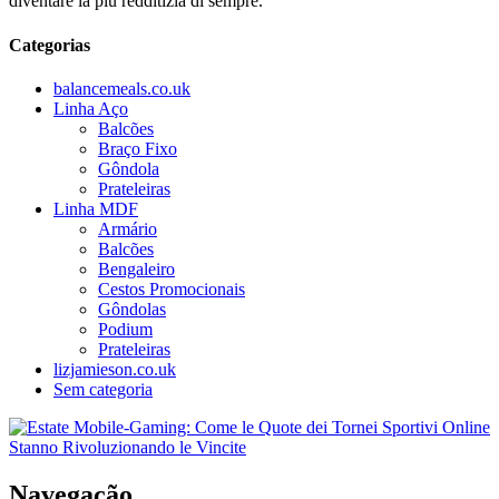
diventare la più redditizia di sempre.
Categorias
balancemeals.co.uk
Linha Aço
Balcões
Braço Fixo
Gôndola
Prateleiras
Linha MDF
Armário
Balcões
Bengaleiro
Cestos Promocionais
Gôndolas
Podium
Prateleiras
lizjamieson.co.uk
Sem categoria
Navegação