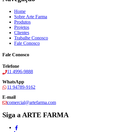
Home
Sobre Arte Farma
Produtos
Projetos
Clientes
Trabalhe Conosco
Fale Conosco
Fale Conosco
Telefone
11 4996-9888
WhatsApp
11 94789-9162
E-mail
comercial@artefarma.com
Siga a ARTE FARMA