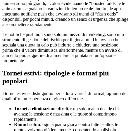
numeri sono più grandi, i colori evidenziano le “boosted odds” e le
animazioni segnalano le variazioni in tempo reale. Inoltre, le app
integrano notifiche push che avvisano gli utenti di “flash odds”
disponibili per pochi minuti, creando un senso di urgenza che spinge
a scommettere rapidamente.
Le notifiche push non sono solo un mezzo di marketing; sono uno
strumento di gestione del rischio per il giocatore. Un avviso che
segnala una quota in calo può indurre a chiudere una posizione
prima che il valore diminuisca ulteriormente, mentre un avviso di
aumento può suggerire di aumentare la puntata su un’opzione
promettente.
Tornei estivi: tipologie e format più
popolari
I tornei estivi si distinguono per la loro varietà di format, ognuno dei
quali offre un’esperienza di gioco differente.
Tornei a eliminazione diretta
: un solo match decide chi
avanza; la tensione è massima e le quote si comprimono
rapidamente.
Round‑robin
: ogni squadra gioca contro tutte le altre; le
quote evolvono più lentamente, consentendo analisi più